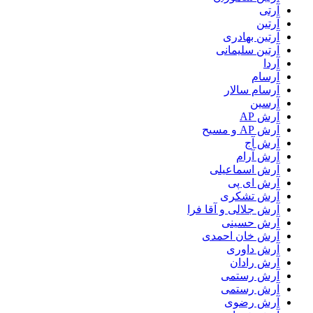
آرتی
آرتین
آرتین بهادری
آرتین سلیمانی
آردا
آرسام
آرسام سالار
آرسین
آرش AP
آرش AP و مسیح
آرش آج
آرش آرام
آرش اسماعیلی
آرش ای پی
آرش تشکری
آرش جلالی و آقا فرا
آرش حسینی
آرش خان احمدی
آرش داوری
آرش رادان
آرش رستمى
آرش رستمی
آرش رضوی