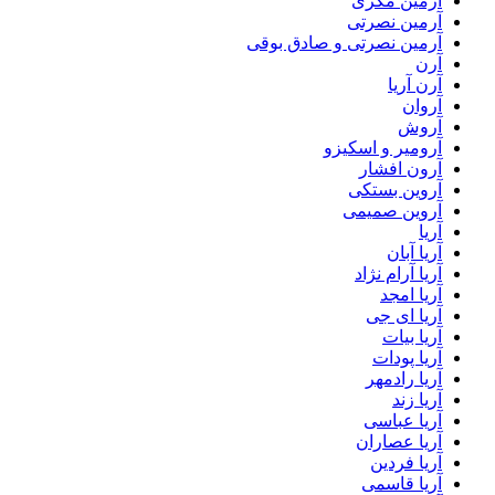
آرمین مکری
آرمین نصرتی
آرمین نصرتی و صادق بوقی
آرن
آرن آریا
آروان
آروش
آرومیر و اسکیزو
آرون افشار
آروین بستکی
آروین صمیمی
آریا
آریا آبان
آریا آرام نژاد
آریا امجد
آریا ای جی
آریا بیات
آریا پودات
آریا رادمهر
آریا زند
آریا عباسی
آریا عصاران
آریا فردین
آریا قاسمی