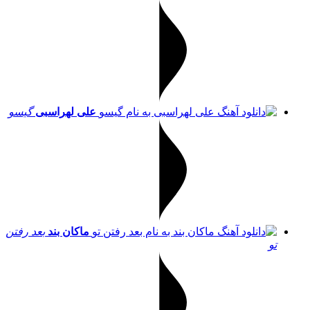
علی لهراسبی
گیسو
ماکان بند
بعد رفتن
تو