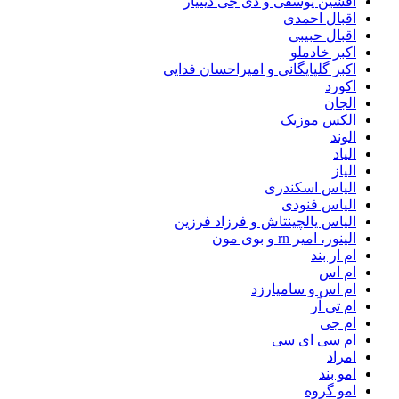
افشین یوسفی و دی جی دینیار
اقبال احمدی
اقبال حبیبی
اکبر خادملو
اکبر گلپایگانی و امیراحسان فدایی
اکورد
الجان
الکس موزیک
الوند
الیاد
الیاز
الیاس اسکندری
الیاس فنودی
الیاس یالچینتاش و فرزاد فرزین
الینور، امیر rn و بوی مون
ام‌ ار بند
ام اس
ام اس و سامیارزد
ام تی آر
ام جی
ام سی ای سی
امراد
امو بند
امو گروه