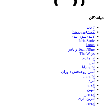
خوانندگان
7 باند
7 بند (سون بند)
۷بند (سون بند)
Idriz Sanie
Loran
Tech N9ne و یاس
The Ways
آبا مقدم
آبان
آبتین دابا
آبتین روحبخش داوران
آبتین یارا
آتری
آتمین
آتوین
آدرین
آدرین آذری
آدوین