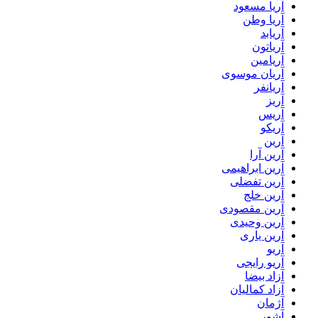
آریا مسعود
آریا وطن
آریابد
آریاتون
آریامین
آریان موسوی
آریانفر
آریز
آریس
آریکو
آرین
آرین آرا
آرین ابراهیمی
آرین تفضلی
آرین خلج
آرین مقصودی
آرین وحیدی
آرین یاری
آریو
آریو رایجی
آزاد بیضا
آزاد کمالیان
آژمان
آشور