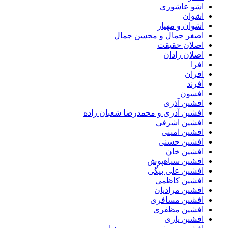
اشو عاشوری
اشوان
اشوان و مهیار
اصغر جمال و محسن جمال
اصلان حقیقت
اصلان رادان
افرا
افران
اَفرند
افسون
افشین آذری
افشین آذری و محمدرضا شعبان زاده
افشین اشرفی
افشین امینی
افشین حسنی
افشین خان
افشین سیاهپوش
افشین علی بیگی
افشین کاظمی
افشین مرادیان
افشین مسافری
افشین مظفری
افشین یاری