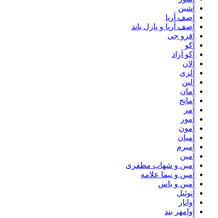
آشین
آصف آریا
آصف آریا و پازل باند
آفرو جی
آکو
آکو آزاد
آلان
آلزی
آلین
آمان
آمانج
آمر
آمور
آمون
آمیان
آمیرم
آمین
آمین و شهاب مظفری
آمین و نیما علامه
آمین و یاس
آنوئیل
آواتار
آوامهر بند