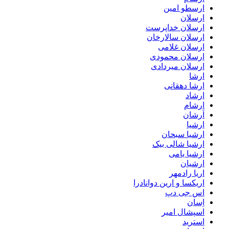
ارسطو امین
ارسلان
ارسلان خداپرست
ارسلان سالارخان
ارسلان غلامی
ارسلان محمودی
ارسلان میردادی
ارشا
ارشا دهقانی
ارشاد
ارشام
اَرشان
ارشیا
ارشیا سبحان
ارشیا شالی بیک
ارشیا یامی
ارشیان
اریا رادمهر
اریکسا و ارین دوانادرا
اس جی دپ
اِسان
اسپشال امیر
استرید