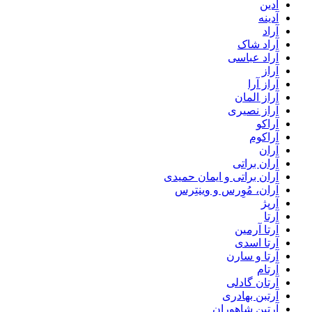
آدین
آدینه
آراد
آراد شاک
آراد عباسی
آراز
آراز آرا
آراز المان
آراز نصیری
آراکو
آراکوم
آران
آران براتی
آران براتی و ایمان حمیدی
آران، مُوِرس و وینتِرس
آرپژ
آرتا
آرتا آرمین
آرتا اسدی
آرتا و سارن
آرتام
آرتان گادلی
آرتبن بهادری
آرتين شاهوران