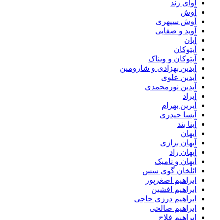
آوای زند
آوش
آوش سپهری
آوید و صفایی
آیان
آیتوکان
آیتوکان و ویناک
آیدین بهزادی و شارومین
آیدین علوی
آیدین نورمحمدی
آیراد
آیرین بهرام
آیسا حیدری
آینا بند
آیهان
آیهان بزازی
آیهان راد
آیهان و نامیک
ائلخان گوی سس
ابراهیم اصغرپور
ابراهیم افشین
ابراهیم درزی حاجی
ابراهیم صالحی
ابراهیم فلاح