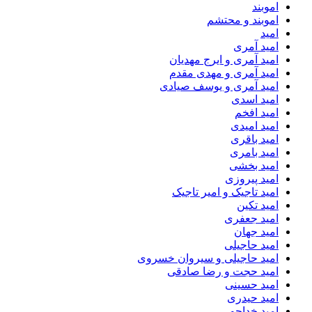
اموبند
اموبند و محتشم
امید
امید آمری
امید آمری و ایرج مهدیان
امید آمری و مهدی مقدم
امید آمری و یوسف صیادی
امید اسدی
امید افخم
امید امیدی
امید باقری
امید بامری
امید بخشی
امید پیروزی
امید تاجیک و امیر تاجیک
امید تکین
امید جعفری
امید جهان
امید حاجیلی
امید حاجیلی و سیروان خسروی
امید حجت و رضا صادقی
امید حسینی
امید حیدری
امید خداجو