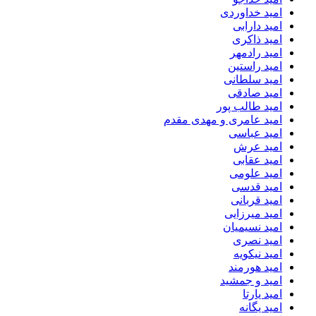
امید خداوردی
امید دارابی
امید ذاکری
امید رادمهر
امید راستین
امید سلطانی
امید صادقی
امید طالب پور
امید عامری و مهدی مقدم
امید عباسی
امید عرش
امید عقابی
امید علومی
امید قدسی
امید قربانی
امید میرزایی
امید نسیمیان
امید نصری
امید نیکویه
امید هورمند
امید و جمشید
امید یارتا
امید یگانه