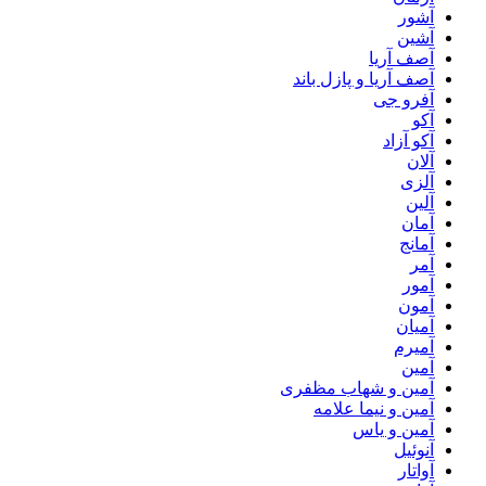
آشور
آشین
آصف آریا
آصف آریا و پازل باند
آفرو جی
آکو
آکو آزاد
آلان
آلزی
آلین
آمان
آمانج
آمر
آمور
آمون
آمیان
آمیرم
آمین
آمین و شهاب مظفری
آمین و نیما علامه
آمین و یاس
آنوئیل
آواتار