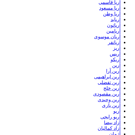
آریا قاسمی
آریا مسعود
آریا وطن
آریابد
آریاتون
آریامین
آریان موسوی
آریانفر
آریز
آریس
آریکو
آرین
آرین آرا
آرین ابراهیمی
آرین تفضلی
آرین خلج
آرین مقصودی
آرین وحیدی
آرین یاری
آریو
آریو رایجی
آزاد بیضا
آزاد کمالیان
آژمان