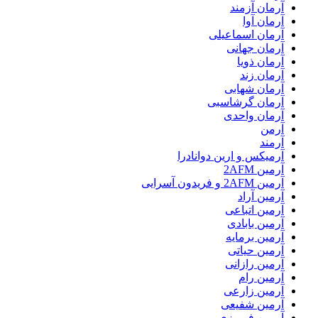
آرمان آزمند
آرمان آوا
آرمان اسماعیلی
آرمان جهانی
آرمان ذویا
آرمان زند
آرمان شهابی
آرمان گرشاسبی
آرمان واحدی
آرمن
آرمند
آرمیکس و ارین دوانادرا
آرمین 2AFM
آرمین 2AFM و فریدون آسرایی
آرمین آراد
آرمین اتباعی
آرمین بابادی
آرمین برمایه
آرمین حیاتی
آرمین رازانی
آرمین رام
آرمین زارعی
آرمین شفیعی
آرمین فیروزی