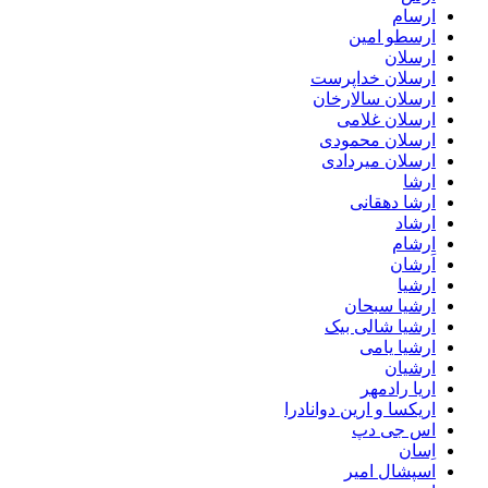
ارسام
ارسطو امین
ارسلان
ارسلان خداپرست
ارسلان سالارخان
ارسلان غلامی
ارسلان محمودی
ارسلان میردادی
ارشا
ارشا دهقانی
ارشاد
ارشام
اَرشان
ارشیا
ارشیا سبحان
ارشیا شالی بیک
ارشیا یامی
ارشیان
اریا رادمهر
اریکسا و ارین دوانادرا
اس جی دپ
اِسان
اسپشال امیر