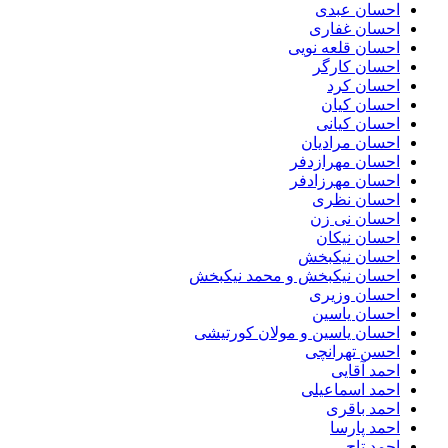
احسان عبدی
احسان غفاری
احسان قلعه نویی
احسان کارگر
احسان کرد
احسان کیان
احسان کیانی
احسان مرادیان
احسان مهرازدفر
احسان مهرزادفر
احسان نظری
احسان نی زن
احسان نیکان
احسان نیکبخش
احسان نیکبخش و محمد نیکبخش
احسان وزیری
احسان یاسین
احسان یاسین و مولان کورتیشی
احسن تهرانچی
احمد آقایی
احمد اسماعیلی
احمد باقری
احمد پارسا
احمد تاج