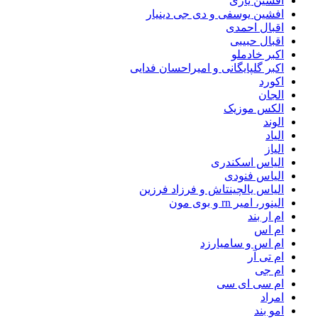
افشین یاری
افشین یوسفی و دی جی دینیار
اقبال احمدی
اقبال حبیبی
اکبر خادملو
اکبر گلپایگانی و امیراحسان فدایی
اکورد
الجان
الکس موزیک
الوند
الیاد
الیاز
الیاس اسکندری
الیاس فنودی
الیاس یالچینتاش و فرزاد فرزین
الینور، امیر rn و بوی مون
ام‌ ار بند
ام اس
ام اس و سامیارزد
ام تی آر
ام جی
ام سی ای سی
امراد
امو بند