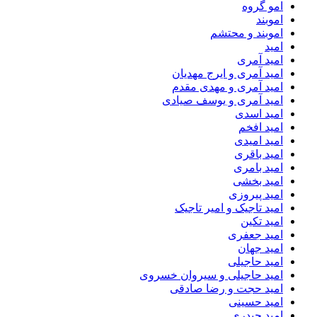
امو گروه
اموبند
اموبند و محتشم
امید
امید آمری
امید آمری و ایرج مهدیان
امید آمری و مهدی مقدم
امید آمری و یوسف صیادی
امید اسدی
امید افخم
امید امیدی
امید باقری
امید بامری
امید بخشی
امید پیروزی
امید تاجیک و امیر تاجیک
امید تکین
امید جعفری
امید جهان
امید حاجیلی
امید حاجیلی و سیروان خسروی
امید حجت و رضا صادقی
امید حسینی
امید حیدری