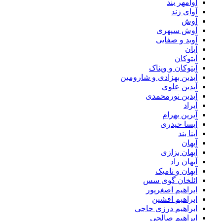
آوامهر بند
آوای زند
آوش
آوش سپهری
آوید و صفایی
آیان
آیتوکان
آیتوکان و ویناک
آیدین بهزادی و شارومین
آیدین علوی
آیدین نورمحمدی
آیراد
آیرین بهرام
آیسا حیدری
آینا بند
آیهان
آیهان بزازی
آیهان راد
آیهان و نامیک
ائلخان گوی سس
ابراهیم اصغرپور
ابراهیم افشین
ابراهیم درزی حاجی
ابراهیم صالحی