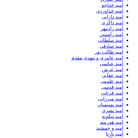
امید خداجو
امید خداوردی
امید دارابی
امید ذاکری
امید رادمهر
امید راستین
امید سلطانی
امید صادقی
امید طالب پور
امید عامری و مهدی مقدم
امید عباسی
امید عرش
امید عقابی
امید علومی
امید قدسی
امید قربانی
امید میرزایی
امید نسیمیان
امید نصری
امید نیکویه
امید هورمند
امید و جمشید
امید یارتا