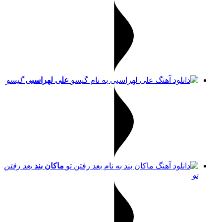
علی لهراسبی
گیسو
ماکان بند
بعد رفتن
تو