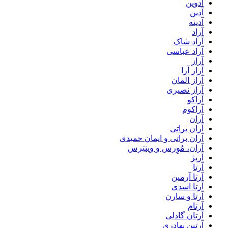
آدوین
آدین
آدینه
آراد
آراد شاک
آراد عباسی
آراز
آراز آرا
آراز المان
آراز نصیری
آراکو
آراکوم
آران
آران براتی
آران براتی و ایمان حمیدی
آران، مُوِرس و وینتِرس
آرپژ
آرتا
آرتا آرمین
آرتا اسدی
آرتا و سارن
آرتام
آرتان گادلی
آرتبن بهادری