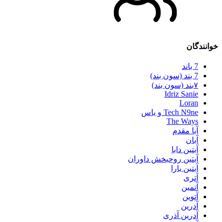
خوانندگان
7 باند
7 بند (سون بند)
۷بند (سون بند)
Idriz Sanie
Loran
Tech N9ne و یاس
The Ways
آبا مقدم
آبان
آبتین دابا
آبتین روحبخش داوران
آبتین یارا
آتری
آتمین
آتوین
آدرین
آدرین آذری