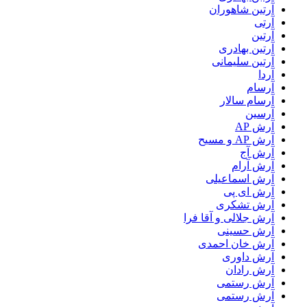
آرتين شاهوران
آرتی
آرتین
آرتین بهادری
آرتین سلیمانی
آردا
آرسام
آرسام سالار
آرسین
آرش AP
آرش AP و مسیح
آرش آج
آرش آرام
آرش اسماعیلی
آرش ای پی
آرش تشکری
آرش جلالی و آقا فرا
آرش حسینی
آرش خان احمدی
آرش داوری
آرش رادان
آرش رستمى
آرش رستمی