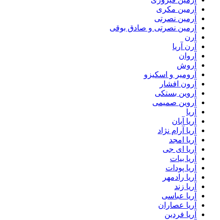
آرمین مکری
آرمین نصرتی
آرمین نصرتی و صادق بوقی
آرن
آرن آریا
آروان
آروش
آرومیر و اسکیزو
آرون افشار
آروین بستکی
آروین صمیمی
آریا
آریا آبان
آریا آرام نژاد
آریا امجد
آریا ای جی
آریا بیات
آریا پودات
آریا رادمهر
آریا زند
آریا عباسی
آریا عصاران
آریا فردین