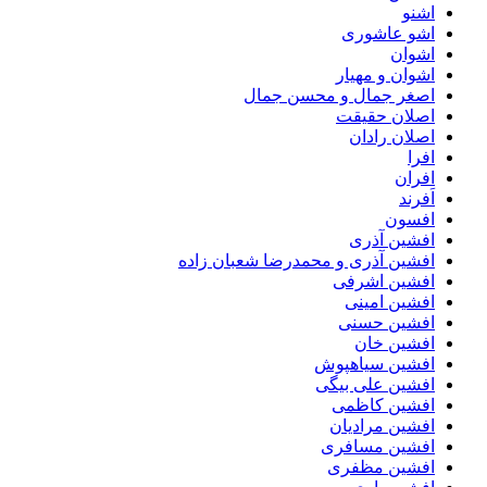
اشنو
اشو عاشوری
اشوان
اشوان و مهیار
اصغر جمال و محسن جمال
اصلان حقیقت
اصلان رادان
افرا
افران
اَفرند
افسون
افشین آذری
افشین آذری و محمدرضا شعبان زاده
افشین اشرفی
افشین امینی
افشین حسنی
افشین خان
افشین سیاهپوش
افشین علی بیگی
افشین کاظمی
افشین مرادیان
افشین مسافری
افشین مظفری