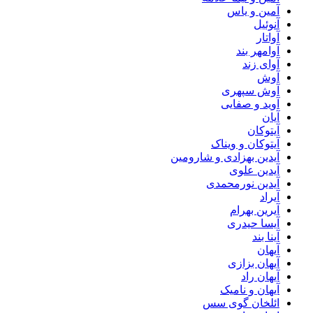
آمین و یاس
آنوئیل
آواتار
آوامهر بند
آوای زند
آوش
آوش سپهری
آوید و صفایی
آیان
آیتوکان
آیتوکان و ویناک
آیدین بهزادی و شارومین
آیدین علوی
آیدین نورمحمدی
آیراد
آیرین بهرام
آیسا حیدری
آینا بند
آیهان
آیهان بزازی
آیهان راد
آیهان و نامیک
ائلخان گوی سس