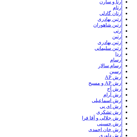
آرتا و سارن
آرتام
آرتان گادلی
آرتبن بهادری
آرتين شاهوران
آرتی
آرتین
آرتین بهادری
آرتین سلیمانی
آردا
آرسام
آرسام سالار
آرسین
آرش AP
آرش AP و مسیح
آرش آج
آرش آرام
آرش اسماعیلی
آرش ای پی
آرش تشکری
آرش جلالی و آقا فرا
آرش حسینی
آرش خان احمدی
آرش داوری