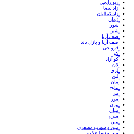
آریو رایجی
آزاد بیضا
آزاد کمالیان
آژمان
آشور
آشین
آصف آریا
آصف آریا و پازل باند
آفرو جی
آکو
آکو آزاد
آلان
آلزی
آلین
آمان
آمانج
آمر
آمور
آمون
آمیان
آمیرم
آمین
آمین و شهاب مظفری
آمین و نیما علامه