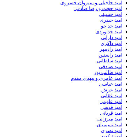
امید حاجیلی و سیروان خسروی
امید حجت و رضا صادقی
امید حسینی
امید حیدری
امید خداجو
امید خداوردی
امید دارابی
امید ذاکری
امید رادمهر
امید راستین
امید سلطانی
امید صادقی
امید طالب پور
امید عامری و مهدی مقدم
امید عباسی
امید عرش
امید عقابی
امید علومی
امید قدسی
امید قربانی
امید میرزایی
امید نسیمیان
امید نصری
امید نیکویه