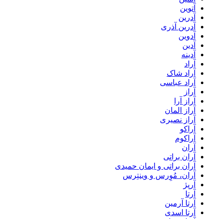
آتوین
آدرین
آدرین آذری
آدوین
آدین
آدینه
آراد
آراد شاک
آراد عباسی
آراز
آراز آرا
آراز المان
آراز نصیری
آراکو
آراکوم
آران
آران براتی
آران براتی و ایمان حمیدی
آران، مُوِرس و وینتِرس
آرپژ
آرتا
آرتا آرمین
آرتا اسدی