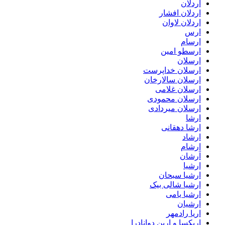
اردلان
اردلان افشار
اردلان لاوان
ارس
ارسام
ارسطو امین
ارسلان
ارسلان خداپرست
ارسلان سالارخان
ارسلان غلامی
ارسلان محمودی
ارسلان میردادی
ارشا
ارشا دهقانی
ارشاد
ارشام
اَرشان
ارشیا
ارشیا سبحان
ارشیا شالی بیک
ارشیا یامی
ارشیان
اریا رادمهر
اریکسا و ارین دوانادرا