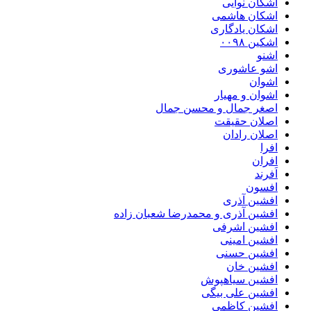
اشکان نوایی
اشکان هاشمی
اشکان یادگاری
اشکین ۰۰۹۸
اشنو
اشو عاشوری
اشوان
اشوان و مهیار
اصغر جمال و محسن جمال
اصلان حقیقت
اصلان رادان
افرا
افران
اَفرند
افسون
افشین آذری
افشین آذری و محمدرضا شعبان زاده
افشین اشرفی
افشین امینی
افشین حسنی
افشین خان
افشین سیاهپوش
افشین علی بیگی
افشین کاظمی