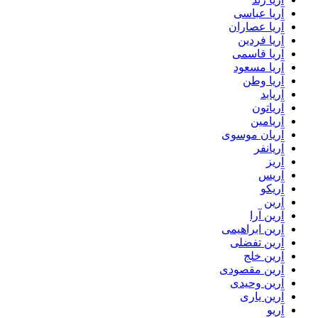
آریا عباسی
آریا عصاران
آریا فردین
آریا قاسمی
آریا مسعود
آریا وطن
آریابد
آریاتون
آریامین
آریان موسوی
آریانفر
آریز
آریس
آریکو
آرین
آرین آرا
آرین ابراهیمی
آرین تفضلی
آرین خلج
آرین مقصودی
آرین وحیدی
آرین یاری
آریو