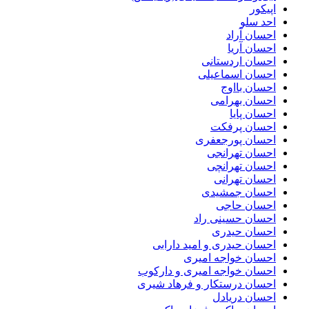
اپیکور
احد سلو
احسان آراد
احسان آریا
احسان اردستانی
احسان اسماعیلی
احسان بااوج
احسان بهرامی
احسان پایا
احسان پرفکت
احسان پورجعفری
احسان تهرانجی
احسان تهرانچی
احسان تهرانی
احسان جمشیدی
احسان حاجی
احسان حسینی راد
احسان حیدری
احسان حیدری و امید دارابی
احسان خواجه امیری
احسان خواجه امیری و دارکوب
احسان درستكار و فرهاد شيرى
احسان دریادل