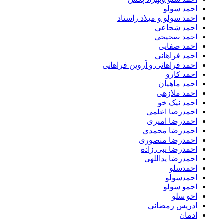
احمد سولو
احمد سولو و میلاد راستاد
احمد شجاعی
احمد صحیحی
احمد صفایی
احمد فراهانی
احمد فراهانی و آروین فراهانی
احمد کارو
احمد ماهیان
احمد ملازهی
احمد نیک خو
احمدرضا اعلمی
احمدرضا امیری
احمدرضا محمدی
احمدرضا منصوری
احمدرضا نبی زاده
احمدرضا یداللهی
احمدسلو
احمدسولو
احمو سولو
احو سلو
ادریس رمضانی
ادمان