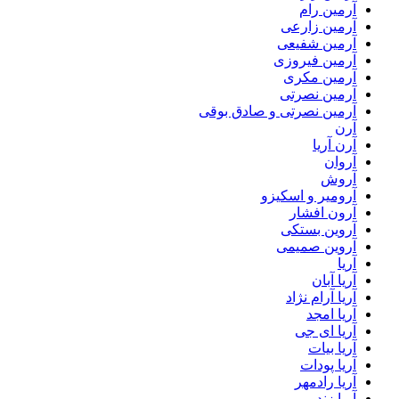
آرمین رام
آرمین زارعی
آرمین شفیعی
آرمین فیروزی
آرمین مکری
آرمین نصرتی
آرمین نصرتی و صادق بوقی
آرن
آرن آریا
آروان
آروش
آرومیر و اسکیزو
آرون افشار
آروین بستکی
آروین صمیمی
آریا
آریا آبان
آریا آرام نژاد
آریا امجد
آریا ای جی
آریا بیات
آریا پودات
آریا رادمهر
آریا زند