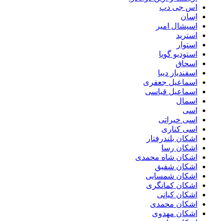
اس جی دپ
اِسان
اسپشال امیر
استرید
استوار
استودیو گویا
اسحاق
اسفندیار دیبا
اسماعیل جعفری
اسماعیل قیاسی
اسمال
اسی
اسی خیراتی
اسی کناری
اشکان بلندرفتار
اشکان رسا
اشکان شاه محمدی
اشکان شفیق
اشکان شمسایی
اشکان‌ کمانگری
اشکان کیانی
اشکان محمدی
اشکان مهدوی