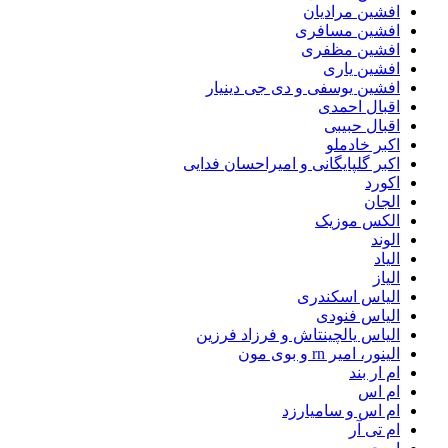
افشین مرادیان
افشین مسافری
افشین مظفری
افشین یاری
افشین یوسفی و دی جی دینیار
اقبال احمدی
اقبال حبیبی
اکبر خادملو
اکبر گلپایگانی و امیراحسان فدایی
اکورد
الجان
الکس موزیک
الوند
الیاد
الیاز
الیاس اسکندری
الیاس فنودی
الیاس یالچینتاش و فرزاد فرزین
الینور، امیر rn و بوی مون
ام‌ ار بند
ام اس
ام اس و سامیارزد
ام تی آر