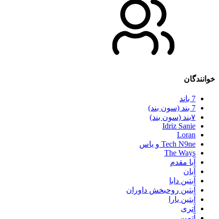
خوانندگان
7 باند
7 بند (سون بند)
۷بند (سون بند)
Idriz Sanie
Loran
Tech N9ne و یاس
The Ways
آبا مقدم
آبان
آبتین دابا
آبتین روحبخش داوران
آبتین یارا
آتری
آتمین