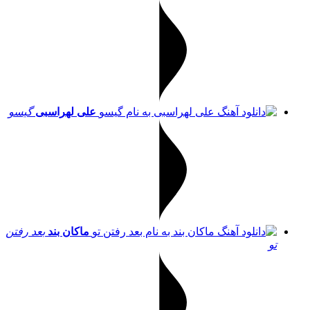
علی لهراسبی
گیسو
ماکان بند
بعد رفتن
تو