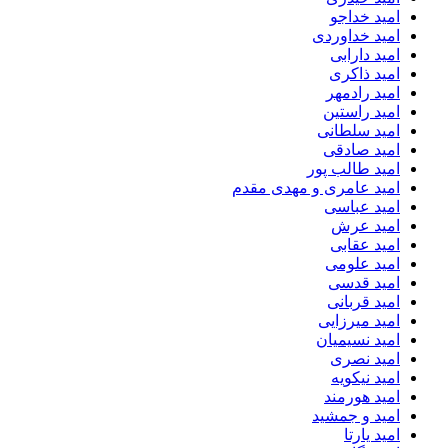
امید خداجو
امید خداوردی
امید دارابی
امید ذاکری
امید رادمهر
امید راستین
امید سلطانی
امید صادقی
امید طالب پور
امید عامری و مهدی مقدم
امید عباسی
امید عرش
امید عقابی
امید علومی
امید قدسی
امید قربانی
امید میرزایی
امید نسیمیان
امید نصری
امید نیکویه
امید هورمند
امید و جمشید
امید یارتا