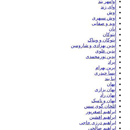
آوامهر بند
آوای زند
آوش
آوش سپهری
آوید و صفایی
آیان
آیتوکان
آیتوکان و ویناک
آیدین بهزادی و شارومین
آیدین علوی
آیدین نورمحمدی
آیراد
آیرین بهرام
آیسا حیدری
آینا بند
آیهان
آیهان بزازی
آیهان راد
آیهان و نامیک
ائلخان گوی سس
ابراهیم اصغرپور
ابراهیم افشین
ابراهیم درزی حاجی
ابراهیم صالحی