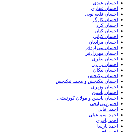
احسان عبدی
احسان غفاری
احسان قلعه نویی
احسان کارگر
احسان کرد
احسان کیان
احسان کیانی
احسان مرادیان
احسان مهرازدفر
احسان مهرزادفر
احسان نظری
احسان نی زن
احسان نیکان
احسان نیکبخش
احسان نیکبخش و محمد نیکبخش
احسان وزیری
احسان یاسین
احسان یاسین و مولان کورتیشی
احسن تهرانچی
احمد آقایی
احمد اسماعیلی
احمد باقری
احمد پارسا
احمد تاج