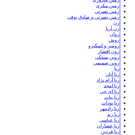
آرمین مکری
آرمین نصرتی
آرمین نصرتی و صادق بوقی
آرن
آرن آریا
آروان
آروش
آرومیر و اسکیزو
آرون افشار
آروین بستکی
آروین صمیمی
آریا
آریا آبان
آریا آرام نژاد
آریا امجد
آریا ای جی
آریا بیات
آریا پودات
آریا رادمهر
آریا زند
آریا عباسی
آریا عصاران
آریا فردین