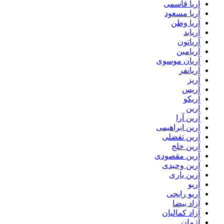
آریا قاسمی
آریا مسعود
آریا وطن
آریابد
آریاتون
آریامین
آریان موسوی
آریانفر
آریز
آریس
آریکو
آرین
آرین آرا
آرین ابراهیمی
آرین تفضلی
آرین خلج
آرین مقصودی
آرین وحیدی
آرین یاری
آریو
آریو رایجی
آزاد بیضا
آزاد کمالیان
آژمان