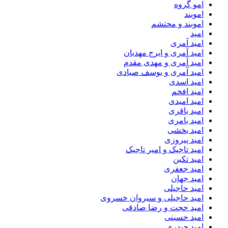
امو گروه
اموبند
اموبند و محتشم
امید
امید آمری
امید آمری و ایرج مهدیان
امید آمری و مهدی مقدم
امید آمری و یوسف صیادی
امید اسدی
امید افخم
امید امیدی
امید باقری
امید بامری
امید بخشی
امید پیروزی
امید تاجیک و امیر تاجیک
امید تکین
امید جعفری
امید جهان
امید حاجیلی
امید حاجیلی و سیروان خسروی
امید حجت و رضا صادقی
امید حسینی
امید حیدری