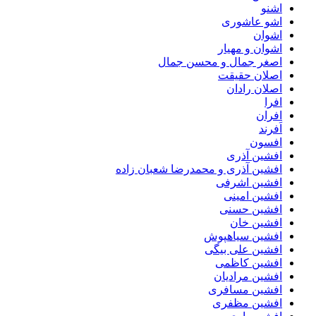
اشنو
اشو عاشوری
اشوان
اشوان و مهیار
اصغر جمال و محسن جمال
اصلان حقیقت
اصلان رادان
افرا
افران
اَفرند
افسون
افشین آذری
افشین آذری و محمدرضا شعبان زاده
افشین اشرفی
افشین امینی
افشین حسنی
افشین خان
افشین سیاهپوش
افشین علی بیگی
افشین کاظمی
افشین مرادیان
افشین مسافری
افشین مظفری