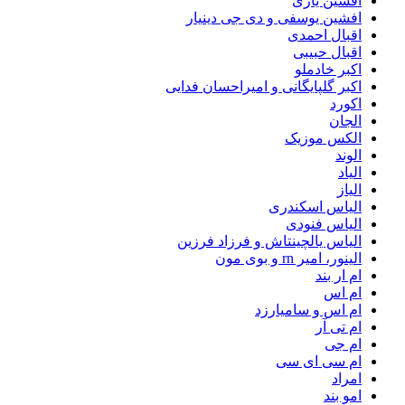
افشین یاری
افشین یوسفی و دی جی دینیار
اقبال احمدی
اقبال حبیبی
اکبر خادملو
اکبر گلپایگانی و امیراحسان فدایی
اکورد
الجان
الکس موزیک
الوند
الیاد
الیاز
الیاس اسکندری
الیاس فنودی
الیاس یالچینتاش و فرزاد فرزین
الینور، امیر rn و بوی مون
ام‌ ار بند
ام اس
ام اس و سامیارزد
ام تی آر
ام جی
ام سی ای سی
امراد
امو بند