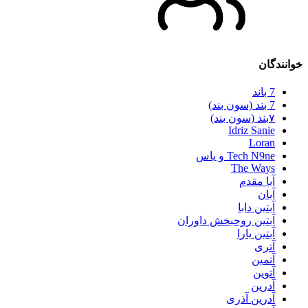
خوانندگان
7 باند
7 بند (سون بند)
۷بند (سون بند)
Idriz Sanie
Loran
Tech N9ne و یاس
The Ways
آبا مقدم
آبان
آبتین دابا
آبتین روحبخش داوران
آبتین یارا
آتری
آتمین
آتوین
آدرین
آدرین آذری