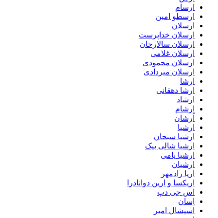
ارسام
ارسطو امین
ارسلان
ارسلان خداپرست
ارسلان سالارخان
ارسلان غلامی
ارسلان محمودی
ارسلان میردادی
ارشا
ارشا دهقانی
ارشاد
ارشام
اَرشان
ارشیا
ارشیا سبحان
ارشیا شالی بیک
ارشیا یامی
ارشیان
اریا رادمهر
اریکسا و ارین دوانادرا
اس جی دپ
اِسان
اسپشال امیر