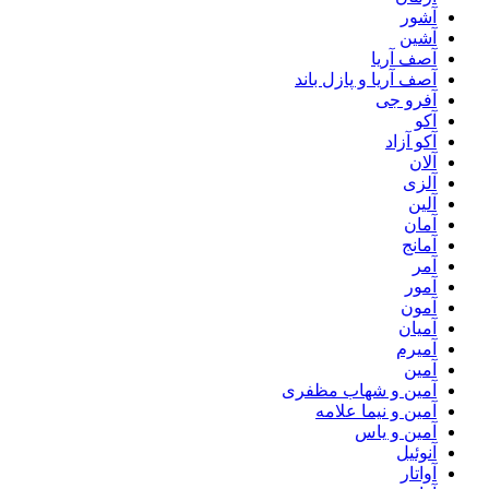
آشور
آشین
آصف آریا
آصف آریا و پازل باند
آفرو جی
آکو
آکو آزاد
آلان
آلزی
آلین
آمان
آمانج
آمر
آمور
آمون
آمیان
آمیرم
آمین
آمین و شهاب مظفری
آمین و نیما علامه
آمین و یاس
آنوئیل
آواتار