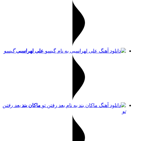
علی لهراسبی
گیسو
ماکان بند
بعد رفتن
تو