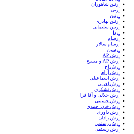
آرتين شاهوران
آرتی
آرتین
آرتین بهادری
آرتین سلیمانی
آردا
آرسام
آرسام سالار
آرسین
آرش AP
آرش AP و مسیح
آرش آج
آرش آرام
آرش اسماعیلی
آرش ای پی
آرش تشکری
آرش جلالی و آقا فرا
آرش حسینی
آرش خان احمدی
آرش داوری
آرش رادان
آرش رستمى
آرش رستمی