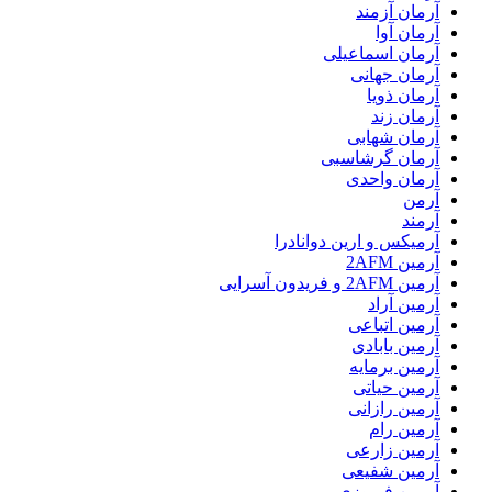
آرمان آزمند
آرمان آوا
آرمان اسماعیلی
آرمان جهانی
آرمان ذویا
آرمان زند
آرمان شهابی
آرمان گرشاسبی
آرمان واحدی
آرمن
آرمند
آرمیکس و ارین دوانادرا
آرمین 2AFM
آرمین 2AFM و فریدون آسرایی
آرمین آراد
آرمین اتباعی
آرمین بابادی
آرمین برمایه
آرمین حیاتی
آرمین رازانی
آرمین رام
آرمین زارعی
آرمین شفیعی
آرمین فیروزی