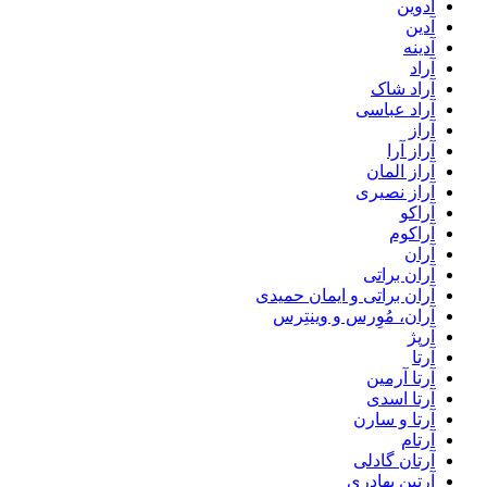
آدوین
آدین
آدینه
آراد
آراد شاک
آراد عباسی
آراز
آراز آرا
آراز المان
آراز نصیری
آراکو
آراکوم
آران
آران براتی
آران براتی و ایمان حمیدی
آران، مُوِرس و وینتِرس
آرپژ
آرتا
آرتا آرمین
آرتا اسدی
آرتا و سارن
آرتام
آرتان گادلی
آرتبن بهادری