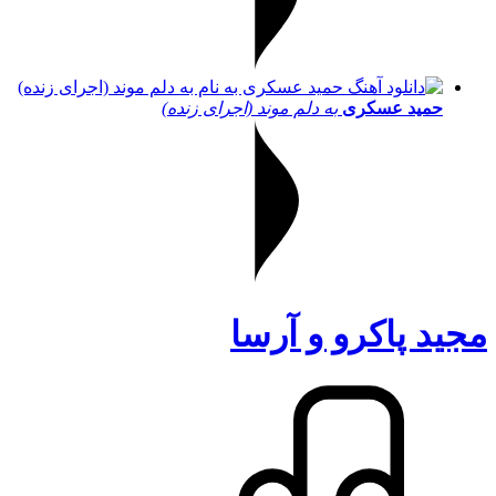
حمید عسکری
به دلم موند (اجرای زنده)
مجید پاکرو و آرسا