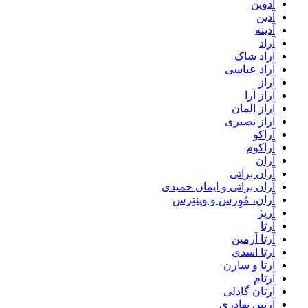
آدوین
آدین
آدینه
آراد
آراد شاک
آراد عباسی
آراز
آراز آرا
آراز المان
آراز نصیری
آراکو
آراکوم
آران
آران براتی
آران براتی و ایمان حمیدی
آران، مُوِرس و وینتِرس
آرپژ
آرتا
آرتا آرمین
آرتا اسدی
آرتا و سارن
آرتام
آرتان گادلی
آرتبن بهادری