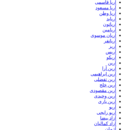
آریا قاسمی
آریا مسعود
آریا وطن
آریابد
آریاتون
آریامین
آریان موسوی
آریانفر
آریز
آریس
آریکو
آرین
آرین آرا
آرین ابراهیمی
آرین تفضلی
آرین خلج
آرین مقصودی
آرین وحیدی
آرین یاری
آریو
آریو رایجی
آزاد بیضا
آزاد کمالیان
آژمان