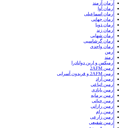
آرمان آزمند
آرمان آوا
آرمان اسماعیلی
آرمان جهانی
آرمان ذویا
آرمان زند
آرمان شهابی
آرمان گرشاسبی
آرمان واحدی
آرمن
آرمند
آرمیکس و ارین دوانادرا
آرمین 2AFM
آرمین 2AFM و فریدون آسرایی
آرمین آراد
آرمین اتباعی
آرمین بابادی
آرمین برمایه
آرمین حیاتی
آرمین رازانی
آرمین رام
آرمین زارعی
آرمین شفیعی
آرمین فیروزی