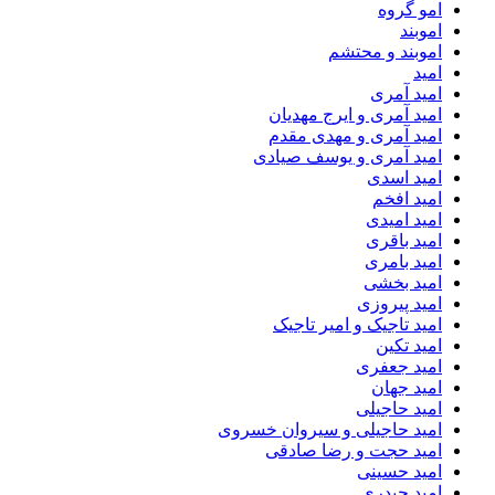
امو گروه
اموبند
اموبند و محتشم
امید
امید آمری
امید آمری و ایرج مهدیان
امید آمری و مهدی مقدم
امید آمری و یوسف صیادی
امید اسدی
امید افخم
امید امیدی
امید باقری
امید بامری
امید بخشی
امید پیروزی
امید تاجیک و امیر تاجیک
امید تکین
امید جعفری
امید جهان
امید حاجیلی
امید حاجیلی و سیروان خسروی
امید حجت و رضا صادقی
امید حسینی
امید حیدری