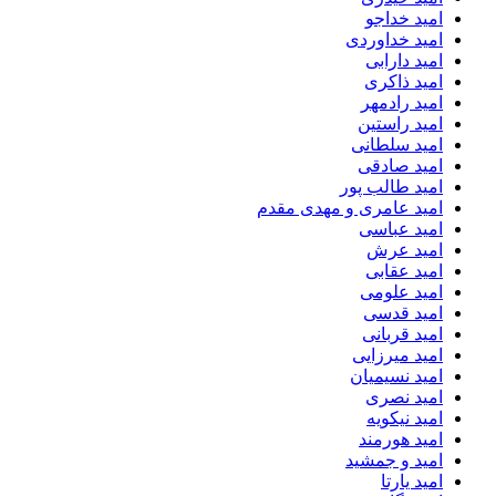
امید خداجو
امید خداوردی
امید دارابی
امید ذاکری
امید رادمهر
امید راستین
امید سلطانی
امید صادقی
امید طالب پور
امید عامری و مهدی مقدم
امید عباسی
امید عرش
امید عقابی
امید علومی
امید قدسی
امید قربانی
امید میرزایی
امید نسیمیان
امید نصری
امید نیکویه
امید هورمند
امید و جمشید
امید یارتا