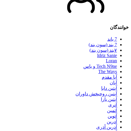
خوانندگان
7 باند
7 بند (سون بند)
۷بند (سون بند)
Idriz Sanie
Loran
Tech N9ne و یاس
The Ways
آبا مقدم
آبان
آبتین دابا
آبتین روحبخش داوران
آبتین یارا
آتری
آتمین
آتوین
آدرین
آدرین آذری