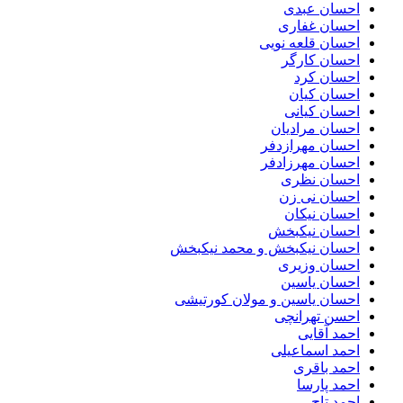
احسان عبدی
احسان غفاری
احسان قلعه نویی
احسان کارگر
احسان کرد
احسان کیان
احسان کیانی
احسان مرادیان
احسان مهرازدفر
احسان مهرزادفر
احسان نظری
احسان نی زن
احسان نیکان
احسان نیکبخش
احسان نیکبخش و محمد نیکبخش
احسان وزیری
احسان یاسین
احسان یاسین و مولان کورتیشی
احسن تهرانچی
احمد آقایی
احمد اسماعیلی
احمد باقری
احمد پارسا
احمد تاج