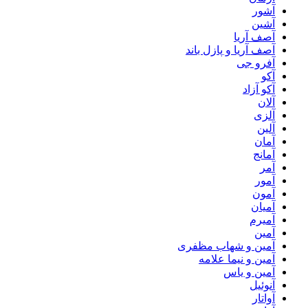
آشور
آشین
آصف آریا
آصف آریا و پازل باند
آفرو جی
آکو
آکو آزاد
آلان
آلزی
آلین
آمان
آمانج
آمر
آمور
آمون
آمیان
آمیرم
آمین
آمین و شهاب مظفری
آمین و نیما علامه
آمین و یاس
آنوئیل
آواتار