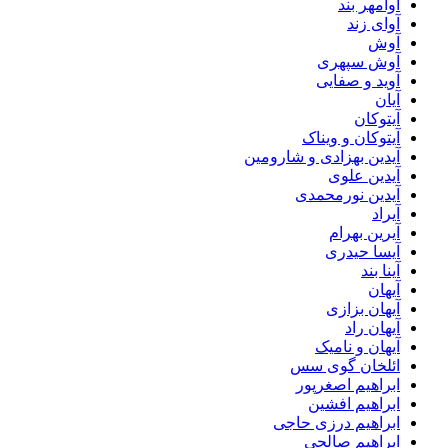
آوامهر بند
آوای زند
آوش
آوش سپهری
آوید و صفایی
آیان
آیتوکان
آیتوکان و ویناک
آیدین بهزادی و شارومین
آیدین علوی
آیدین نورمحمدی
آیراد
آیرین بهرام
آیسا حیدری
آینا بند
آیهان
آیهان بزازی
آیهان راد
آیهان و نامیک
ائلخان گوی سس
ابراهیم اصغرپور
ابراهیم افشین
ابراهیم درزی حاجی
ابراهیم صالحی