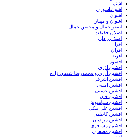
اشنو
اشو عاشوری
اشوان
اشوان و مهیار
اصغر جمال و محسن جمال
اصلان حقیقت
اصلان رادان
افرا
افران
اَفرند
افسون
افشین آذری
افشین آذری و محمدرضا شعبان زاده
افشین اشرفی
افشین امینی
افشین حسنی
افشین خان
افشین سیاهپوش
افشین علی بیگی
افشین کاظمی
افشین مرادیان
افشین مسافری
افشین مظفری