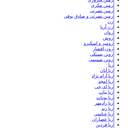
آرمین مکری
آرمین نصرتی
آرمین نصرتی و صادق بوقی
آرن
آرن آریا
آروان
آروش
آرومیر و اسکیزو
آرون افشار
آروین بستکی
آروین صمیمی
آریا
آریا آبان
آریا آرام نژاد
آریا امجد
آریا ای جی
آریا بیات
آریا پودات
آریا رادمهر
آریا زند
آریا عباسی
آریا عصاران
آریا فردین