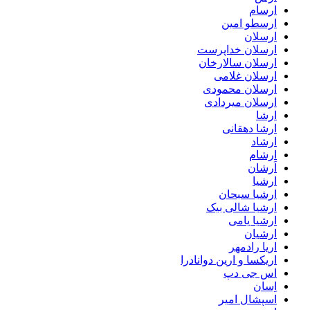
ارسام
ارسطو امین
ارسلان
ارسلان خداپرست
ارسلان سالارخان
ارسلان غلامی
ارسلان محمودی
ارسلان میردادی
ارشا
ارشا دهقانی
ارشاد
ارشام
اَرشان
ارشیا
ارشیا سبحان
ارشیا شالی بیک
ارشیا یامی
ارشیان
اریا رادمهر
اریکسا و ارین دوانادرا
اس جی دپ
اِسان
اسپشال امیر