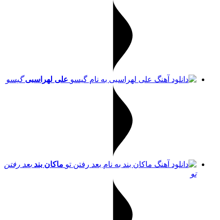
علی لهراسبی
گیسو
ماکان بند
بعد رفتن
تو