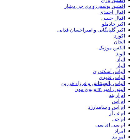
افشین یاری
افشین یوسفی و دی جی دینیار
اقبال احمدی
اقبال حبیبی
اکبر خادملو
اکبر گلپایگانی و امیراحسان فدایی
اکورد
الجان
الکس موزیک
الوند
الیاد
الیاز
الیاس اسکندری
الیاس فنودی
الیاس یالچینتاش و فرزاد فرزین
الینور، امیر rn و بوی مون
ام‌ ار بند
ام اس
ام اس و سامیارزد
ام تی آر
ام جی
ام سی ای سی
امراد
امو بند