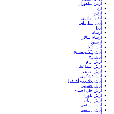
آرتين شاهوران
آرتی
آرتین
آرتین بهادری
آرتین سلیمانی
آردا
آرسام
آرسام سالار
آرسین
آرش AP
آرش AP و مسیح
آرش آج
آرش آرام
آرش اسماعیلی
آرش ای پی
آرش تشکری
آرش جلالی و آقا فرا
آرش حسینی
آرش خان احمدی
آرش داوری
آرش رادان
آرش رستمى
آرش رستمی