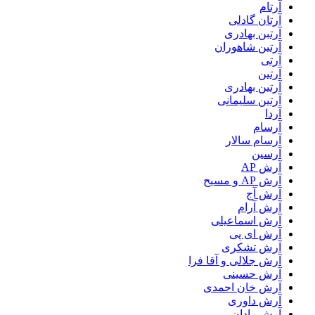
آرتام
آرتان گادلی
آرتبن بهادری
آرتين شاهوران
آرتی
آرتین
آرتین بهادری
آرتین سلیمانی
آردا
آرسام
آرسام سالار
آرسین
آرش AP
آرش AP و مسیح
آرش آج
آرش آرام
آرش اسماعیلی
آرش ای پی
آرش تشکری
آرش جلالی و آقا فرا
آرش حسینی
آرش خان احمدی
آرش داوری
آرش رادان