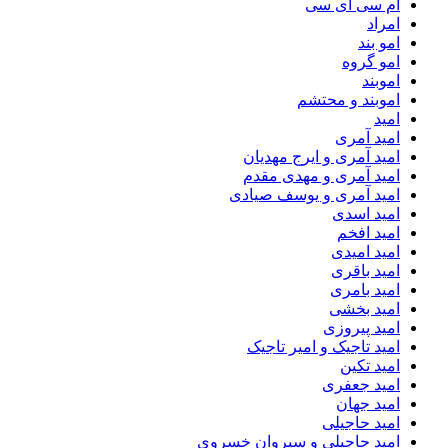
ام سی ای سی
امراد
امو بند
امو گروه
اموبند
اموبند و محتشم
امید
امید آمری
امید آمری و ایرج مهدیان
امید آمری و مهدی مقدم
امید آمری و یوسف صیادی
امید اسدی
امید افخم
امید امیدی
امید باقری
امید بامری
امید بخشی
امید پیروزی
امید تاجیک و امیر تاجیک
امید تکین
امید جعفری
امید جهان
امید حاجیلی
امید حاجیلی و سیروان خسروی