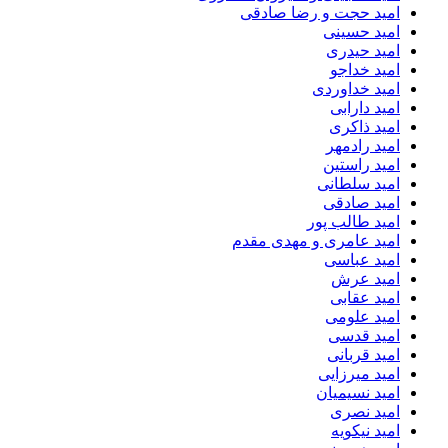
امید حجت و رضا صادقی
امید حسینی
امید حیدری
امید خداجو
امید خداوردی
امید دارابی
امید ذاکری
امید رادمهر
امید راستین
امید سلطانی
امید صادقی
امید طالب پور
امید عامری و مهدی مقدم
امید عباسی
امید عرش
امید عقابی
امید علومی
امید قدسی
امید قربانی
امید میرزایی
امید نسیمیان
امید نصری
امید نیکویه