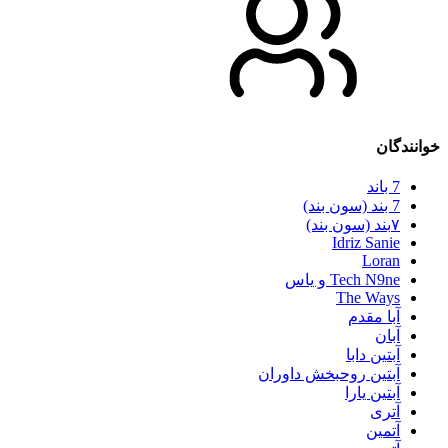
خوانندگان
7 باند
7 بند (سون بند)
۷بند (سون بند)
Idriz Sanie
Loran
Tech N9ne و یاس
The Ways
آبا مقدم
آبان
آبتین دابا
آبتین روحبخش داوران
آبتین یارا
آتری
آتمین