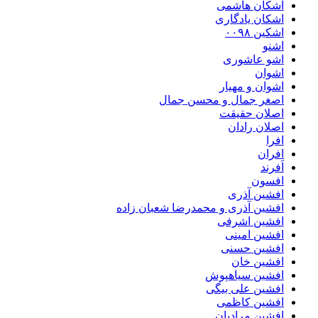
اشکان هاشمی
اشکان یادگاری
اشکین ۰۰۹۸
اشنو
اشو عاشوری
اشوان
اشوان و مهیار
اصغر جمال و محسن جمال
اصلان حقیقت
اصلان رادان
افرا
افران
اَفرند
افسون
افشین آذری
افشین آذری و محمدرضا شعبان زاده
افشین اشرفی
افشین امینی
افشین حسنی
افشین خان
افشین سیاهپوش
افشین علی بیگی
افشین کاظمی
افشین مرادیان