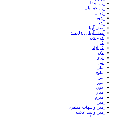
آزاد بیضا
آزاد کمالیان
آژمان
آشور
آشین
آصف آریا
آصف آریا و پازل باند
آفرو جی
آکو
آکو آزاد
آلان
آلزی
آلین
آمان
آمانج
آمر
آمور
آمون
آمیان
آمیرم
آمین
آمین و شهاب مظفری
آمین و نیما علامه