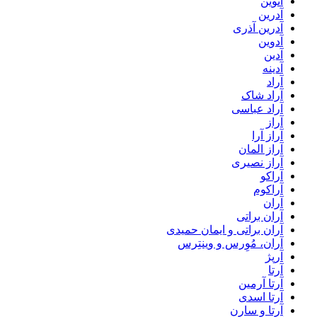
آتوین
آدرین
آدرین آذری
آدوین
آدین
آدینه
آراد
آراد شاک
آراد عباسی
آراز
آراز آرا
آراز المان
آراز نصیری
آراکو
آراکوم
آران
آران براتی
آران براتی و ایمان حمیدی
آران، مُوِرس و وینتِرس
آرپژ
آرتا
آرتا آرمین
آرتا اسدی
آرتا و سارن