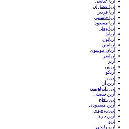
آریا عباسی
آریا عصاران
آریا فردین
آریا قاسمی
آریا مسعود
آریا وطن
آریابد
آریاتون
آریامین
آریان موسوی
آریانفر
آریز
آریس
آریکو
آرین
آرین آرا
آرین ابراهیمی
آرین تفضلی
آرین خلج
آرین مقصودی
آرین وحیدی
آرین یاری
آریو
آریو رایجی