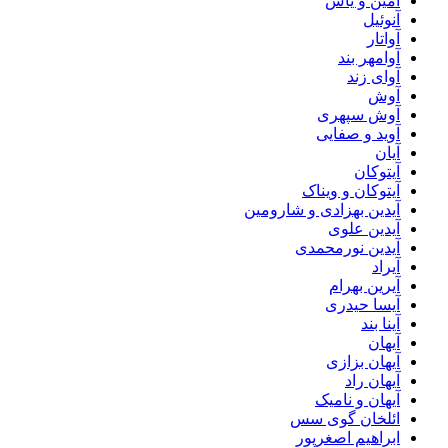
آمین و یاس
آنوئیل
آواتار
آوامهر بند
آوای زند
آوش
آوش سپهری
آوید و صفایی
آیان
آیتوکان
آیتوکان و ویناک
آیدین بهزادی و شارومین
آیدین علوی
آیدین نورمحمدی
آیراد
آیرین بهرام
آیسا حیدری
آینا بند
آیهان
آیهان بزازی
آیهان راد
آیهان و نامیک
ائلخان گوی سس
ابراهیم اصغرپور