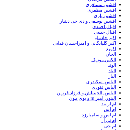
افشین مسافری
افشین مظفری
افشین یاری
افشین یوسفی و دی جی دینیار
اقبال احمدی
اقبال حبیبی
اکبر خادملو
اکبر گلپایگانی و امیراحسان فدایی
اکورد
الجان
الکس موزیک
الوند
الیاد
الیاز
الیاس اسکندری
الیاس فنودی
الیاس یالچینتاش و فرزاد فرزین
الینور، امیر rn و بوی مون
ام‌ ار بند
ام اس
ام اس و سامیارزد
ام تی آر
ام جی