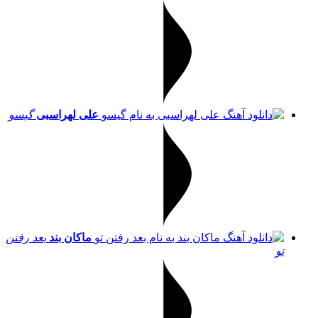
علی لهراسبی
گیسو
ماکان بند
بعد رفتن
تو