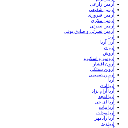
آرمین زارعی
آرمین شفیعی
آرمین فیروزی
آرمین مکری
آرمین نصرتی
آرمین نصرتی و صادق بوقی
آرن
آرن آریا
آروان
آروش
آرومیر و اسکیزو
آرون افشار
آروین بستکی
آروین صمیمی
آریا
آریا آبان
آریا آرام نژاد
آریا امجد
آریا ای جی
آریا بیات
آریا پودات
آریا رادمهر
آریا زند