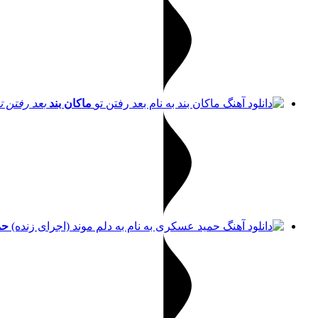
ماکان بند
بعد رفتن ت
حم