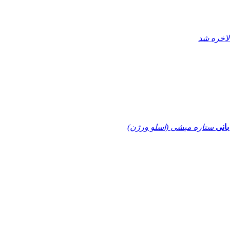
لاخره شد
بانی
ستاره میشی (اسلو ورژن)