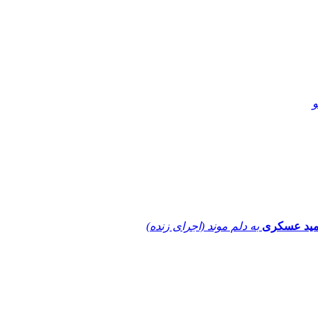
و
ید عسکری
به دلم موند (اجرای زنده)