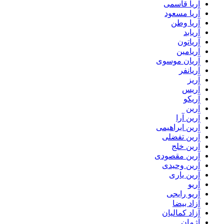
آریا قاسمی
آریا مسعود
آریا وطن
آریابد
آریاتون
آریامین
آریان موسوی
آریانفر
آریز
آریس
آریکو
آرین
آرین آرا
آرین ابراهیمی
آرین تفضلی
آرین خلج
آرین مقصودی
آرین وحیدی
آرین یاری
آریو
آریو رایجی
آزاد بیضا
آزاد کمالیان
آژمان