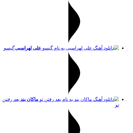
علی لهراسبی
گیسو
ماکان بند
بعد رفتن
تو