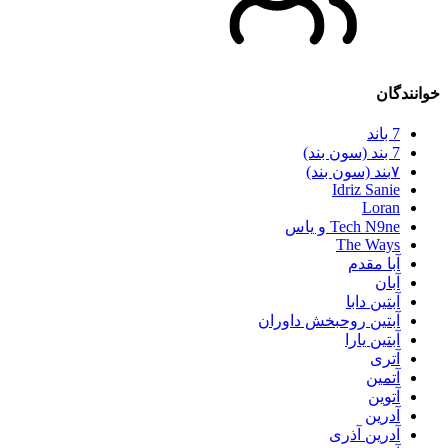
خوانندگان
7 باند
7 بند (سون بند)
۷بند (سون بند)
Idriz Sanie
Loran
Tech N9ne و یاس
The Ways
آبا مقدم
آبان
آبتین دابا
آبتین روحبخش داوران
آبتین یارا
آتری
آتمین
آتوین
آدرین
آدرین آذری