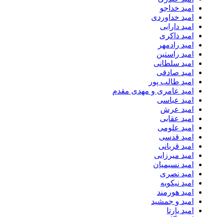
امید خداجو
امید خداوردی
امید دارابی
امید ذاکری
امید رادمهر
امید راستین
امید سلطانی
امید صادقی
امید طالب پور
امید عامری و مهدی مقدم
امید عباسی
امید عرش
امید عقابی
امید علومی
امید قدسی
امید قربانی
امید میرزایی
امید نسیمیان
امید نصری
امید نیکویه
امید هورمند
امید و جمشید
امید یارتا