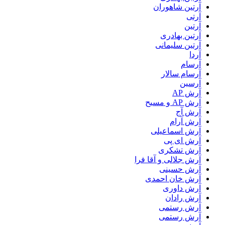
آرتين شاهوران
آرتی
آرتین
آرتین بهادری
آرتین سلیمانی
آردا
آرسام
آرسام سالار
آرسین
آرش AP
آرش AP و مسیح
آرش آج
آرش آرام
آرش اسماعیلی
آرش ای پی
آرش تشکری
آرش جلالی و آقا فرا
آرش حسینی
آرش خان احمدی
آرش داوری
آرش رادان
آرش رستمى
آرش رستمی