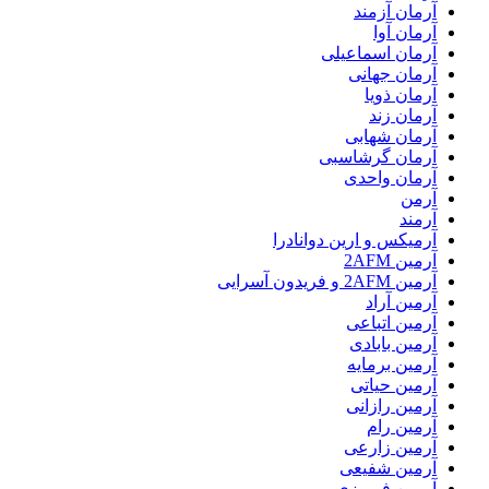
آرمان آزمند
آرمان آوا
آرمان اسماعیلی
آرمان جهانی
آرمان ذویا
آرمان زند
آرمان شهابی
آرمان گرشاسبی
آرمان واحدی
آرمن
آرمند
آرمیکس و ارین دوانادرا
آرمین 2AFM
آرمین 2AFM و فریدون آسرایی
آرمین آراد
آرمین اتباعی
آرمین بابادی
آرمین برمایه
آرمین حیاتی
آرمین رازانی
آرمین رام
آرمین زارعی
آرمین شفیعی
آرمین فیروزی