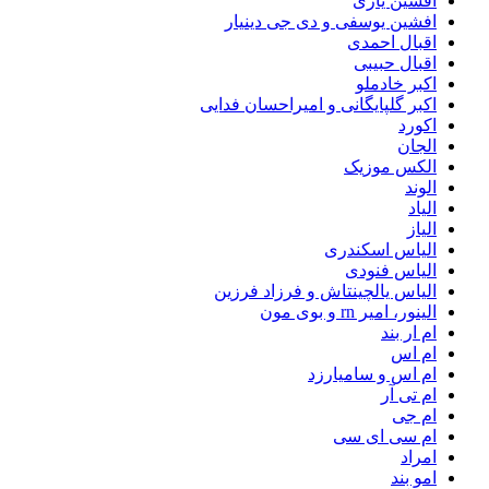
افشین یاری
افشین یوسفی و دی جی دینیار
اقبال احمدی
اقبال حبیبی
اکبر خادملو
اکبر گلپایگانی و امیراحسان فدایی
اکورد
الجان
الکس موزیک
الوند
الیاد
الیاز
الیاس اسکندری
الیاس فنودی
الیاس یالچینتاش و فرزاد فرزین
الینور، امیر rn و بوی مون
ام‌ ار بند
ام اس
ام اس و سامیارزد
ام تی آر
ام جی
ام سی ای سی
امراد
امو بند