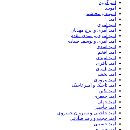
امو گروه
اموبند
اموبند و محتشم
امید
امید آمری
امید آمری و ایرج مهدیان
امید آمری و مهدی مقدم
امید آمری و یوسف صیادی
امید اسدی
امید افخم
امید امیدی
امید باقری
امید بامری
امید بخشی
امید پیروزی
امید تاجیک و امیر تاجیک
امید تکین
امید جعفری
امید جهان
امید حاجیلی
امید حاجیلی و سیروان خسروی
امید حجت و رضا صادقی
امید حسینی
امید حیدری