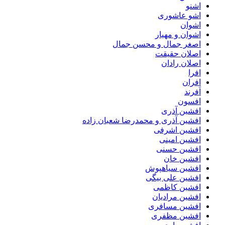
اشنو
اشو عاشوری
اشوان
اشوان و مهیار
اصغر جمال و محسن جمال
اصلان حقیقت
اصلان رادان
افرا
افران
اَفرند
افسون
افشین آذری
افشین آذری و محمدرضا شعبان زاده
افشین اشرفی
افشین امینی
افشین حسنی
افشین خان
افشین سیاهپوش
افشین علی بیگی
افشین کاظمی
افشین مرادیان
افشین مسافری
افشین مظفری