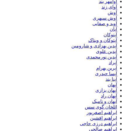
آوامهر بند
آوای زند
آوش
آوش سپهری
آوید و صفایی
آیان
آیتوکان
آیتوکان و ویناک
آیدین بهزادی و شارومین
آیدین علوی
آیدین نورمحمدی
آیراد
آیرین بهرام
آیسا حیدری
آینا بند
آیهان
آیهان بزازی
آیهان راد
آیهان و نامیک
ائلخان گوی سس
ابراهیم اصغرپور
ابراهیم افشین
ابراهیم درزی حاجی
ابراهیم صالحی