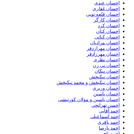
احسان عبدی
احسان غفاری
احسان قلعه نویی
احسان کارگر
احسان کرد
احسان کیان
احسان کیانی
احسان مرادیان
احسان مهرازدفر
احسان مهرزادفر
احسان نظری
احسان نی زن
احسان نیکان
احسان نیکبخش
احسان نیکبخش و محمد نیکبخش
احسان وزیری
احسان یاسین
احسان یاسین و مولان کورتیشی
احسن تهرانچی
احمد آقایی
احمد اسماعیلی
احمد باقری
احمد پارسا
احمد تاج