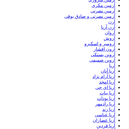
آرمین مکری
آرمین نصرتی
آرمین نصرتی و صادق بوقی
آرن
آرن آریا
آروان
آروش
آرومیر و اسکیزو
آرون افشار
آروین بستکی
آروین صمیمی
آریا
آریا آبان
آریا آرام نژاد
آریا امجد
آریا ای جی
آریا بیات
آریا پودات
آریا رادمهر
آریا زند
آریا عباسی
آریا عصاران
آریا فردین