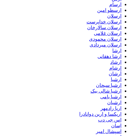
ارسام
ارسطو امین
ارسلان
ارسلان خداپرست
ارسلان سالارخان
ارسلان غلامی
ارسلان محمودی
ارسلان میردادی
ارشا
ارشا دهقانی
ارشاد
ارشام
اَرشان
ارشیا
ارشیا سبحان
ارشیا شالی بیک
ارشیا یامی
ارشیان
اریا رادمهر
اریکسا و ارین دوانادرا
اس جی دپ
اِسان
اسپشال امیر