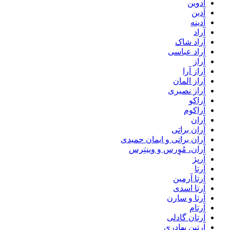
آدوین
آدین
آدینه
آراد
آراد شاک
آراد عباسی
آراز
آراز آرا
آراز المان
آراز نصیری
آراکو
آراکوم
آران
آران براتی
آران براتی و ایمان حمیدی
آران، مُوِرس و وینتِرس
آرپژ
آرتا
آرتا آرمین
آرتا اسدی
آرتا و سارن
آرتام
آرتان گادلی
آرتبن بهادری