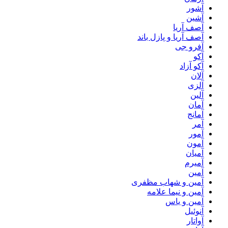
آشور
آشین
آصف آریا
آصف آریا و پازل باند
آفرو جی
آکو
آکو آزاد
آلان
آلزی
آلین
آمان
آمانج
آمر
آمور
آمون
آمیان
آمیرم
آمین
آمین و شهاب مظفری
آمین و نیما علامه
آمین و یاس
آنوئیل
آواتار