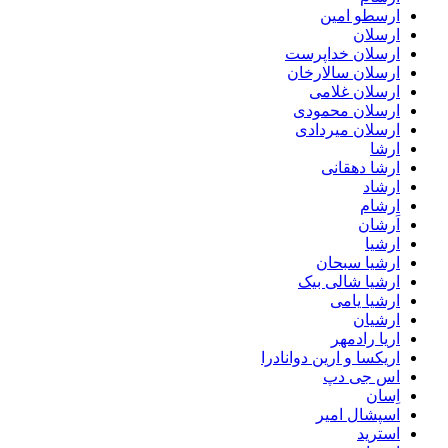
ارسطو امین
ارسلان
ارسلان خداپرست
ارسلان سالارخان
ارسلان غلامی
ارسلان محمودی
ارسلان میردادی
ارشا
ارشا دهقانی
ارشاد
ارشام
اَرشان
ارشیا
ارشیا سبحان
ارشیا شالی بیک
ارشیا یامی
ارشیان
اریا رادمهر
اریکسا و ارین دوانادرا
اس جی دپ
اِسان
اسپشال امیر
استرید