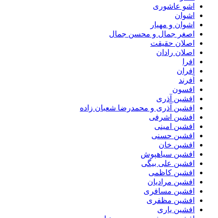
اشو عاشوری
اشوان
اشوان و مهیار
اصغر جمال و محسن جمال
اصلان حقیقت
اصلان رادان
افرا
افران
اَفرند
افسون
افشین آذری
افشین آذری و محمدرضا شعبان زاده
افشین اشرفی
افشین امینی
افشین حسنی
افشین خان
افشین سیاهپوش
افشین علی بیگی
افشین کاظمی
افشین مرادیان
افشین مسافری
افشین مظفری
افشین یاری