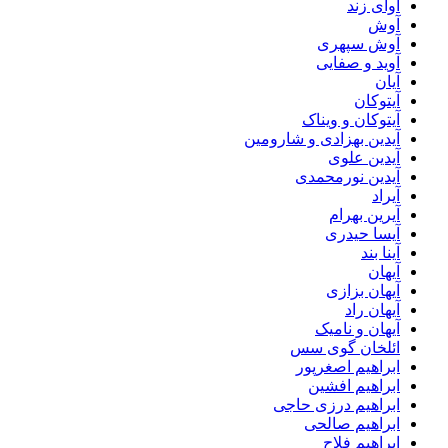
آوای زند
آوش
آوش سپهری
آوید و صفایی
آیان
آیتوکان
آیتوکان و ویناک
آیدین بهزادی و شارومین
آیدین علوی
آیدین نورمحمدی
آیراد
آیرین بهرام
آیسا حیدری
آینا بند
آیهان
آیهان بزازی
آیهان راد
آیهان و نامیک
ائلخان گوی سس
ابراهیم اصغرپور
ابراهیم افشین
ابراهیم درزی حاجی
ابراهیم صالحی
ابراهیم فلاح