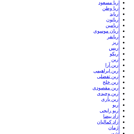
آریا مسعود
آریا وطن
آریابد
آریاتون
آریامین
آریان موسوی
آریانفر
آریز
آریس
آریکو
آرین
آرین آرا
آرین ابراهیمی
آرین تفضلی
آرین خلج
آرین مقصودی
آرین وحیدی
آرین یاری
آریو
آریو رایجی
آزاد بیضا
آزاد کمالیان
آژمان
آشور