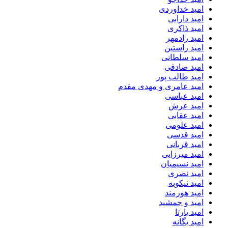
امید خداوردی
امید دارابی
امید ذاکری
امید رادمهر
امید راستین
امید سلطانی
امید صادقی
امید طالب پور
امید عامری و مهدی مقدم
امید عباسی
امید عرش
امید عقابی
امید علومی
امید قدسی
امید قربانی
امید میرزایی
امید نسیمیان
امید نصری
امید نیکویه
امید هورمند
امید و جمشید
امید یارتا
امید یگانه