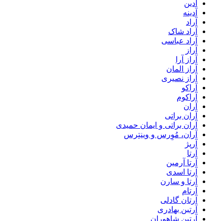
آدین
آدینه
آراد
آراد شاک
آراد عباسی
آراز
آراز آرا
آراز المان
آراز نصیری
آراکو
آراکوم
آران
آران براتی
آران براتی و ایمان حمیدی
آران، مُوِرس و وینتِرس
آرپژ
آرتا
آرتا آرمین
آرتا اسدی
آرتا و سارن
آرتام
آرتان گادلی
آرتبن بهادری
آرتين شاهوران