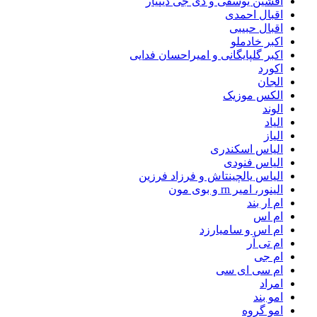
افشین یوسفی و دی جی دینیار
اقبال احمدی
اقبال حبیبی
اکبر خادملو
اکبر گلپایگانی و امیراحسان فدایی
اکورد
الجان
الکس موزیک
الوند
الیاد
الیاز
الیاس اسکندری
الیاس فنودی
الیاس یالچینتاش و فرزاد فرزین
الینور، امیر rn و بوی مون
ام‌ ار بند
ام اس
ام اس و سامیارزد
ام تی آر
ام جی
ام سی ای سی
امراد
امو بند
امو گروه