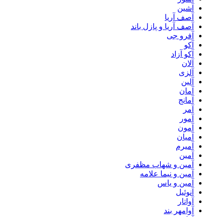
آشین
آصف آریا
آصف آریا و پازل باند
آفرو جی
آکو
آکو آزاد
آلان
آلزی
آلین
آمان
آمانج
آمر
آمور
آمون
آمیان
آمیرم
آمین
آمین و شهاب مظفری
آمین و نیما علامه
آمین و یاس
آنوئیل
آواتار
آوامهر بند