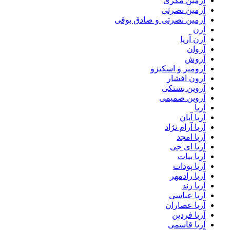
آرمین مکری
آرمین نصرتی
آرمین نصرتی و صادق بوقی
آرن
آرن آریا
آروان
آروش
آرومیر و اسکیزو
آرون افشار
آروین بستکی
آروین صمیمی
آریا
آریا آبان
آریا آرام نژاد
آریا امجد
آریا ای جی
آریا بیات
آریا پودات
آریا رادمهر
آریا زند
آریا عباسی
آریا عصاران
آریا فردین
آریا قاسمی