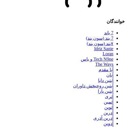
خوانندگان
7 باند
7 بند (سون بند)
۷بند (سون بند)
Idriz Sanie
Loran
Tech N9ne و یاس
The Ways
آبا مقدم
آبان
آبتین دابا
آبتین روحبخش داوران
آبتین یارا
آتری
آتمین
آتوین
آدرین
آدرین آذری
آدوین