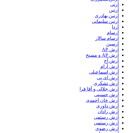
آرتی
آرتین
آرتین بهادری
آرتین سلیمانی
آردا
آرسام
آرسام سالار
آرسین
آرش AP
آرش AP و مسیح
آرش آج
آرش آرام
آرش اسماعیلی
آرش ای پی
آرش تشکری
آرش جلالی و آقا فرا
آرش حسینی
آرش خان احمدی
آرش داوری
آرش رادان
آرش رستمى
آرش رستمی
آرش رضوی