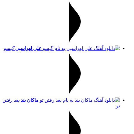
علی لهراسبی
گیسو
ماکان بند
بعد رفتن
تو