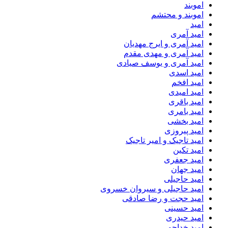
اموبند
اموبند و محتشم
امید
امید آمری
امید آمری و ایرج مهدیان
امید آمری و مهدی مقدم
امید آمری و یوسف صیادی
امید اسدی
امید افخم
امید امیدی
امید باقری
امید بامری
امید بخشی
امید پیروزی
امید تاجیک و امیر تاجیک
امید تکین
امید جعفری
امید جهان
امید حاجیلی
امید حاجیلی و سیروان خسروی
امید حجت و رضا صادقی
امید حسینی
امید حیدری
امید خداجو