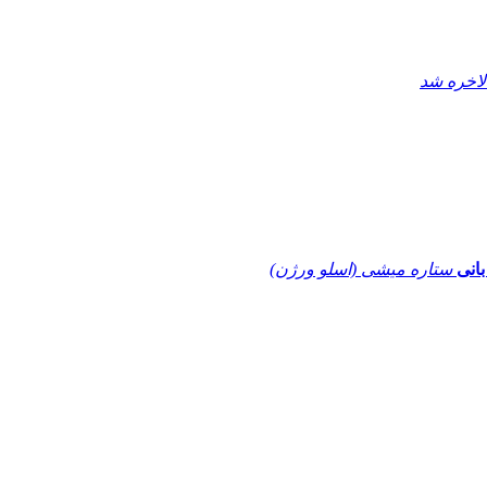
لاخره شد
بانی
ستاره میشی (اسلو ورژن)