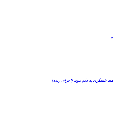
و
ید عسکری
به دلم موند (اجرای زنده)