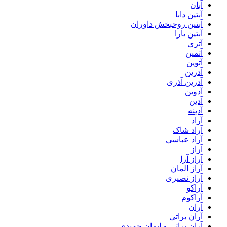
آبان
آبتین دابا
آبتین روحبخش داوران
آبتین یارا
آتری
آتمین
آتوین
آدرین
آدرین آذری
آدوین
آدین
آدینه
آراد
آراد شاک
آراد عباسی
آراز
آراز آرا
آراز المان
آراز نصیری
آراکو
آراکوم
آران
آران براتی
آران براتی و ایمان حمیدی