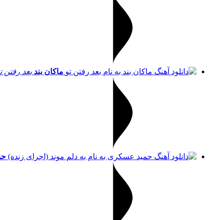
ماکان بند
بعد رفتن ت
حم