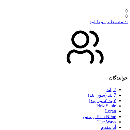
0
0
ادامه مطلب و دانلود
خوانندگان
7 باند
7 بند (سون بند)
۷بند (سون بند)
Idriz Sanie
Loran
Tech N9ne و یاس
The Ways
آبا مقدم