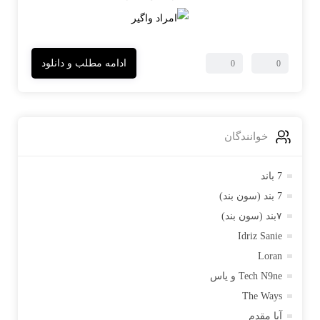
ادامه مطلب و دانلود
0
0
خوانندگان
7 باند
7 بند (سون بند)
۷بند (سون بند)
Idriz Sanie
Loran
Tech N9ne و یاس
The Ways
آبا مقدم