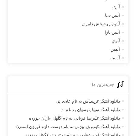
آبان
آبتین دابا
آبتین روحبخش داوران
آبتین یارا
آتری
آتمین
آتوین
آدرین
آدرین آذری
آدوین
جدیدترین ها
آدین
آدینه
دانلود آهنگ عرشیاس به نام عادی نی
آراد
دانلود آهنگ سینا پارسیان به نام ادا
آراد شاک
دانلود آهنگ علیرضا قربانی به نام گلهای باران خورده
آراد عباسی
دانلود آهنگ کوروش بیژنی به نام دوست دارم (ورژن اصلی)
آراز
دانلود آهنگ امیر عظیمی به نام دختر بندر (گیتار ورژن)