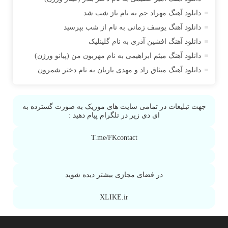
آراز آرا
دانلود آهنگ مهراد جم به نام باز شب شد
آراز المان
دانلود آهنگ یوسف زمانی به نام از شب بپرسید
آراز نصیری
دانلود آهنگ افشین آذری به نام گلینلیک
آراکو
دانلود آهنگ میثم ابراهیمی به نام مهربون من (پیانو ورژن)
آراکوم
دانلود آهنگ میثاق راد و مهدی یاریان به نام دختر شمرون
آران
آران براتی
جهت تبلیغات در تمامی سایت های موزیک به صورت گسترده به
آران براتی و ایمان حمیدی
ای دی زیر در تلگرام پیام دهید :
آران، مُوِرس و وینتِرس
T.me/FKcontact
آرپژ
آرتا
آرتا آرمین
در فضای مجازی بیشتر دیده شوید
آرتا اسدی
آرتا و سارن
XLIKE.ir
آرتام
آرتان گادلی