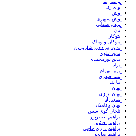
آوامهر بند
آوای زند
آوش
آوش سپهری
آوید و صفایی
آیان
آیتوکان
آیتوکان و ویناک
آیدین بهزادی و شارومین
آیدین علوی
آیدین نورمحمدی
آیراد
آیرین بهرام
آیسا حیدری
آینا بند
آیهان
آیهان بزازی
آیهان راد
آیهان و نامیک
ائلخان گوی سس
ابراهیم اصغرپور
ابراهیم افشین
ابراهیم درزی حاجی
ابراهیم صالحی