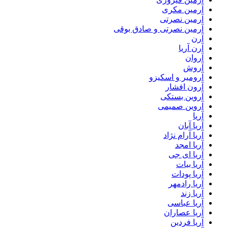
آرمین مکری
آرمین نصرتی
آرمین نصرتی و صادق بوقی
آرن
آرن آریا
آروان
آروش
آرومیر و اسکیزو
آرون افشار
آروین بستکی
آروین صمیمی
آریا
آریا آبان
آریا آرام نژاد
آریا امجد
آریا ای جی
آریا بیات
آریا پودات
آریا رادمهر
آریا زند
آریا عباسی
آریا عصاران
آریا فردین