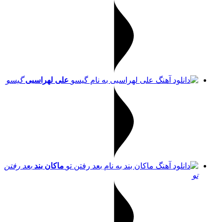
علی لهراسبی
گیسو
ماکان بند
بعد رفتن
تو