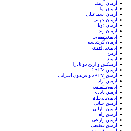
آرمان آزمند
آرمان آوا
آرمان اسماعیلی
آرمان جهانی
آرمان ذویا
آرمان زند
آرمان شهابی
آرمان گرشاسبی
آرمان واحدی
آرمن
آرمند
آرمیکس و ارین دوانادرا
آرمین 2AFM
آرمین 2AFM و فریدون آسرایی
آرمین آراد
آرمین اتباعی
آرمین بابادی
آرمین برمایه
آرمین حیاتی
آرمین رازانی
آرمین رام
آرمین زارعی
آرمین شفیعی
آرمین فیروزی