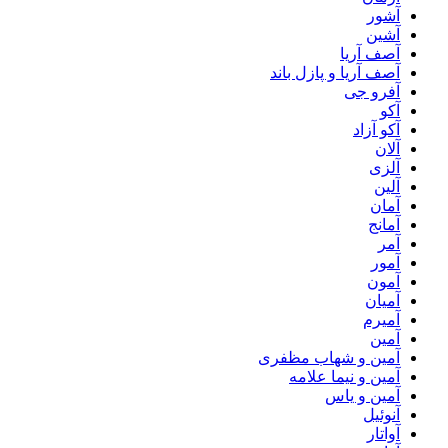
آشور
آشین
آصف آریا
آصف آریا و پازل باند
آفرو جی
آکو
آکو آزاد
آلان
آلزی
آلین
آمان
آمانج
آمر
آمور
آمون
آمیان
آمیرم
آمین
آمین و شهاب مظفری
آمین و نیما علامه
آمین و یاس
آنوئیل
آواتار