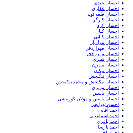
احسان عبدی
احسان غفاری
احسان قلعه نویی
احسان کارگر
احسان کرد
احسان کیان
احسان کیانی
احسان مرادیان
احسان مهرازدفر
احسان مهرزادفر
احسان نظری
احسان نی زن
احسان نیکان
احسان نیکبخش
احسان نیکبخش و محمد نیکبخش
احسان وزیری
احسان یاسین
احسان یاسین و مولان کورتیشی
احسن تهرانچی
احمد آقایی
احمد اسماعیلی
احمد باقری
احمد پارسا
احمد تاج