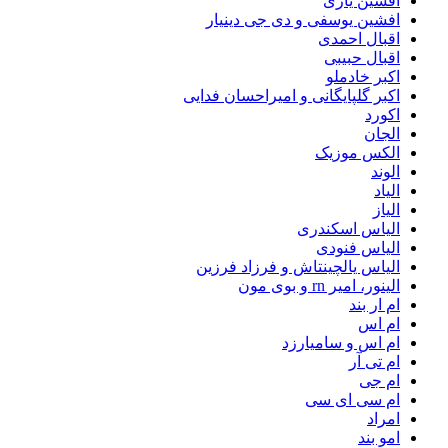
افشین یاری
افشین یوسفی و دی جی دینیار
اقبال احمدی
اقبال حبیبی
اکبر خادملو
اکبر گلپایگانی و امیراحسان فدایی
اکورد
الجان
الکس موزیک
الوند
الیاد
الیاز
الیاس اسکندری
الیاس فنودی
الیاس یالچینتاش و فرزاد فرزین
الینور، امیر rn و بوی مون
ام‌ ار بند
ام اس
ام اس و سامیارزد
ام تی آر
ام جی
ام سی ای سی
امراد
امو بند