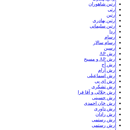
آرتين شاهوران
آرتی
آرتین
آرتین بهادری
آرتین سلیمانی
آردا
آرسام
آرسام سالار
آرسین
آرش AP
آرش AP و مسیح
آرش آج
آرش آرام
آرش اسماعیلی
آرش ای پی
آرش تشکری
آرش جلالی و آقا فرا
آرش حسینی
آرش خان احمدی
آرش داوری
آرش رادان
آرش رستمى
آرش رستمی