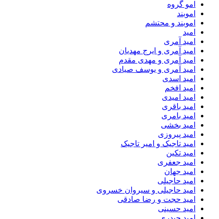
امو گروه
اموبند
اموبند و محتشم
امید
امید آمری
امید آمری و ایرج مهدیان
امید آمری و مهدی مقدم
امید آمری و یوسف صیادی
امید اسدی
امید افخم
امید امیدی
امید باقری
امید بامری
امید بخشی
امید پیروزی
امید تاجیک و امیر تاجیک
امید تکین
امید جعفری
امید جهان
امید حاجیلی
امید حاجیلی و سیروان خسروی
امید حجت و رضا صادقی
امید حسینی
امید حیدری