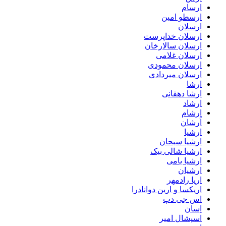
ارسام
ارسطو امین
ارسلان
ارسلان خداپرست
ارسلان سالارخان
ارسلان غلامی
ارسلان محمودی
ارسلان میردادی
ارشا
ارشا دهقانی
ارشاد
ارشام
اَرشان
ارشیا
ارشیا سبحان
ارشیا شالی بیک
ارشیا یامی
ارشیان
اریا رادمهر
اریکسا و ارین دوانادرا
اس جی دپ
اِسان
اسپشال امیر