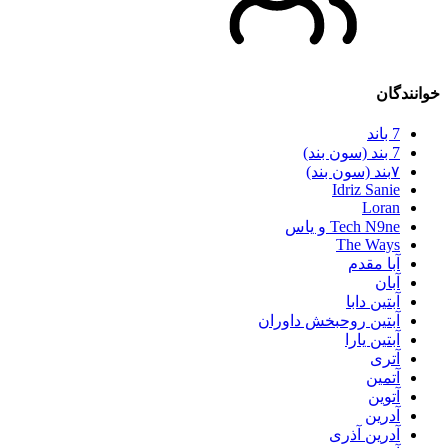
خوانندگان
7 باند
7 بند (سون بند)
۷بند (سون بند)
Idriz Sanie
Loran
Tech N9ne و یاس
The Ways
آبا مقدم
آبان
آبتین دابا
آبتین روحبخش داوران
آبتین یارا
آتری
آتمین
آتوین
آدرین
آدرین آذری