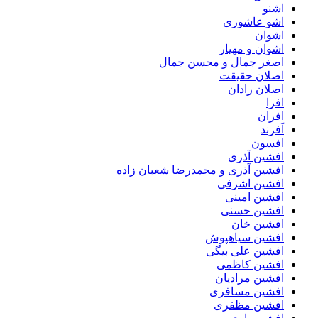
اشنو
اشو عاشوری
اشوان
اشوان و مهیار
اصغر جمال و محسن جمال
اصلان حقیقت
اصلان رادان
افرا
افران
اَفرند
افسون
افشین آذری
افشین آذری و محمدرضا شعبان زاده
افشین اشرفی
افشین امینی
افشین حسنی
افشین خان
افشین سیاهپوش
افشین علی بیگی
افشین کاظمی
افشین مرادیان
افشین مسافری
افشین مظفری