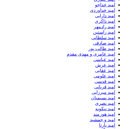
امید خداجو
امید خداوردی
امید دارابی
امید ذاکری
امید رادمهر
امید راستین
امید سلطانی
امید صادقی
امید طالب پور
امید عامری و مهدی مقدم
امید عباسی
امید عرش
امید عقابی
امید علومی
امید قدسی
امید قربانی
امید میرزایی
امید نسیمیان
امید نصری
امید نیکویه
امید هورمند
امید و جمشید
امید یارتا