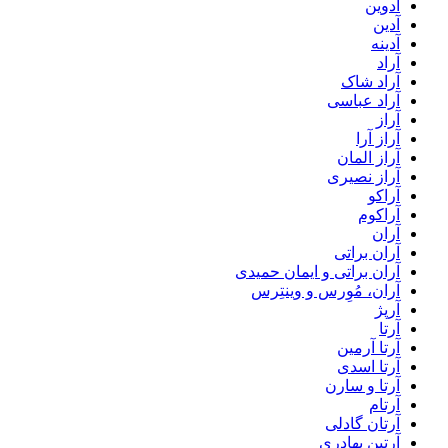
آدوین
آدین
آدینه
آراد
آراد شاک
آراد عباسی
آراز
آراز آرا
آراز المان
آراز نصیری
آراکو
آراکوم
آران
آران براتی
آران براتی و ایمان حمیدی
آران، مُوِرس و وینتِرس
آرپژ
آرتا
آرتا آرمین
آرتا اسدی
آرتا و سارن
آرتام
آرتان گادلی
آرتبن بهادری