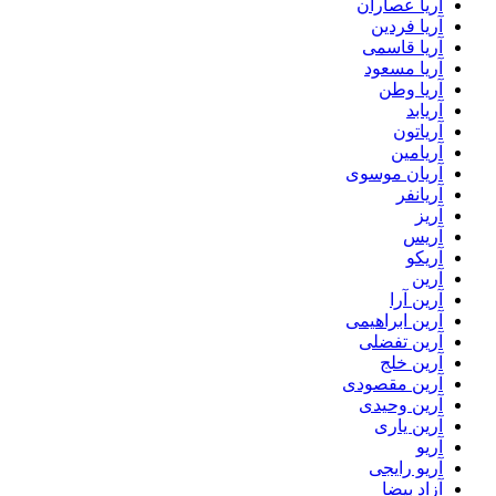
آریا عصاران
آریا فردین
آریا قاسمی
آریا مسعود
آریا وطن
آریابد
آریاتون
آریامین
آریان موسوی
آریانفر
آریز
آریس
آریکو
آرین
آرین آرا
آرین ابراهیمی
آرین تفضلی
آرین خلج
آرین مقصودی
آرین وحیدی
آرین یاری
آریو
آریو رایجی
آزاد بیضا