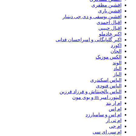
افشین مظفری
افشین یاری
افشین یوسفی و دی جی دینیار
اقبال احمدی
اقبال حبیبی
اکبر خادملو
اکبر گلپایگانی و امیراحسان فدایی
اکورد
الجان
الکس موزیک
الوند
الیاد
الیاز
الیاس اسکندری
الیاس فنودی
الیاس یالچینتاش و فرزاد فرزین
الینور، امیر rn و بوی مون
ام‌ ار بند
ام اس
ام اس و سامیارزد
ام تی آر
ام جی
ام سی ای سی