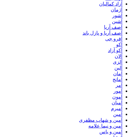
آزاد کمالیان
آژمان
آشور
آشین
آصف آریا
آصف آریا و پازل باند
آفرو جی
آکو
آکو آزاد
آلان
آلزی
آلین
آمان
آمانج
آمر
آمور
آمون
آمیان
آمیرم
آمین
آمین و شهاب مظفری
آمین و نیما علامه
آمین و یاس