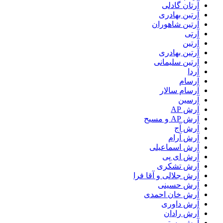
آرتان گادلی
آرتبن بهادری
آرتين شاهوران
آرتی
آرتین
آرتین بهادری
آرتین سلیمانی
آردا
آرسام
آرسام سالار
آرسین
آرش AP
آرش AP و مسیح
آرش آج
آرش آرام
آرش اسماعیلی
آرش ای پی
آرش تشکری
آرش جلالی و آقا فرا
آرش حسینی
آرش خان احمدی
آرش داوری
آرش رادان
آرش رستمى