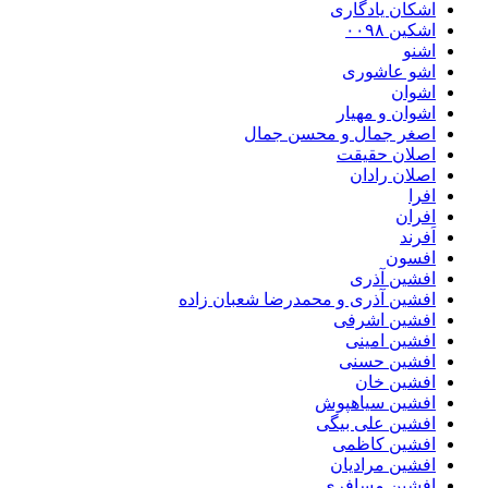
اشکان یادگاری
اشکین ۰۰۹۸
اشنو
اشو عاشوری
اشوان
اشوان و مهیار
اصغر جمال و محسن جمال
اصلان حقیقت
اصلان رادان
افرا
افران
اَفرند
افسون
افشین آذری
افشین آذری و محمدرضا شعبان زاده
افشین اشرفی
افشین امینی
افشین حسنی
افشین خان
افشین سیاهپوش
افشین علی بیگی
افشین کاظمی
افشین مرادیان
افشین مسافری