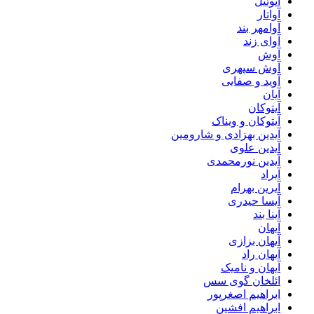
آنوئیل
آواتار
آوامهر بند
آوای زند
آوش
آوش سپهری
آوید و صفایی
آیان
آیتوکان
آیتوکان و ویناک
آیدین بهزادی و شارومین
آیدین علوی
آیدین نورمحمدی
آیراد
آیرین بهرام
آیسا حیدری
آینا بند
آیهان
آیهان بزازی
آیهان راد
آیهان و نامیک
ائلخان گوی سس
ابراهیم اصغرپور
ابراهیم افشین