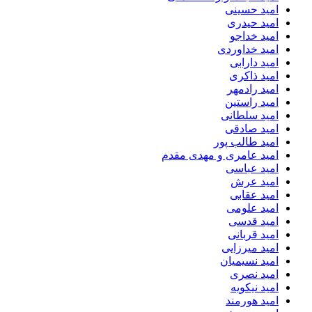
امید حسینی
امید حیدری
امید خداجو
امید خداوردی
امید دارابی
امید ذاکری
امید رادمهر
امید راستین
امید سلطانی
امید صادقی
امید طالب پور
امید عامری و مهدی مقدم
امید عباسی
امید عرش
امید عقابی
امید علومی
امید قدسی
امید قربانی
امید میرزایی
امید نسیمیان
امید نصری
امید نیکویه
امید هورمند