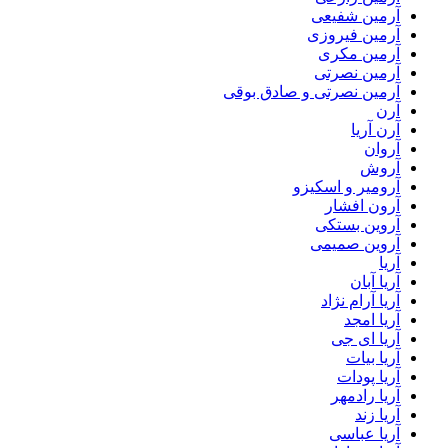
آرمین شفیعی
آرمین فیروزی
آرمین مکری
آرمین نصرتی
آرمین نصرتی و صادق بوقی
آرن
آرن آریا
آروان
آروش
آرومیر و اسکیزو
آرون افشار
آروین بستکی
آروین صمیمی
آریا
آریا آبان
آریا آرام نژاد
آریا امجد
آریا ای جی
آریا بیات
آریا پودات
آریا رادمهر
آریا زند
آریا عباسی