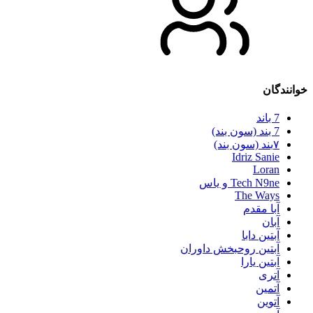
خوانندگان
7 باند
7 بند (سون بند)
۷بند (سون بند)
Idriz Sanie
Loran
Tech N9ne و یاس
The Ways
آبا مقدم
آبان
آبتین دابا
آبتین روحبخش داوران
آبتین یارا
آتری
آتمین
آتوین