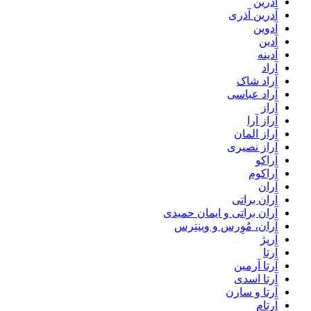
آدرین
آدرین آذری
آدوین
آدین
آدینه
آراد
آراد شاک
آراد عباسی
آراز
آراز آرا
آراز المان
آراز نصیری
آراکو
آراکوم
آران
آران براتی
آران براتی و ایمان حمیدی
آران، مُوِرس و وینتِرس
آرپژ
آرتا
آرتا آرمین
آرتا اسدی
آرتا و سارن
آرتام