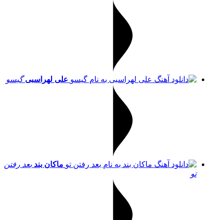
علی لهراسبی
گیسو
ماکان بند
بعد رفتن
تو