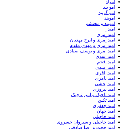
امراد
امو بند
امو گروه
اموبند
اموبند و محتشم
امید
امید آمری
امید آمری و ایرج مهدیان
امید آمری و مهدی مقدم
امید آمری و یوسف صیادی
امید اسدی
امید افخم
امید امیدی
امید باقری
امید بامری
امید بخشی
امید پیروزی
امید تاجیک و امیر تاجیک
امید تکین
امید جعفری
امید جهان
امید حاجیلی
امید حاجیلی و سیروان خسروی
امید حجت و رضا صادقی