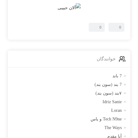
ادامه مطلب و دانلود
0
0
خوانندگان
7 باند
7 بند (سون بند)
۷بند (سون بند)
Idriz Sanie
Loran
Tech N9ne و یاس
The Ways
آبا مقدم