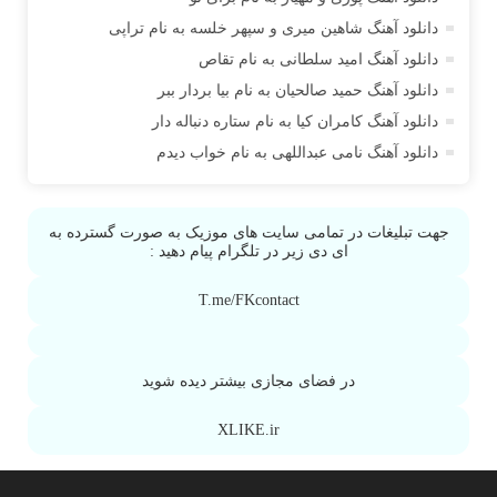
آراز آرا
دانلود آهنگ شاهین میری و سپهر خلسه به نام تراپی
آراز المان
دانلود آهنگ امید سلطانی به نام تقاص
آراز نصیری
دانلود آهنگ حمید صالحیان به نام بیا بردار ببر
آراکو
دانلود آهنگ کامران کیا به نام ستاره دنباله دار
آراکوم
دانلود آهنگ نامی عبداللهی به نام خواب دیدم
آران
آران براتی
جهت تبلیغات در تمامی سایت های موزیک به صورت گسترده به
آران براتی و ایمان حمیدی
ای دی زیر در تلگرام پیام دهید :
آران، مُوِرس و وینتِرس
T.me/FKcontact
آرپژ
آرتا
آرتا آرمین
در فضای مجازی بیشتر دیده شوید
آرتا اسدی
آرتا و سارن
XLIKE.ir
آرتام
آرتان گادلی