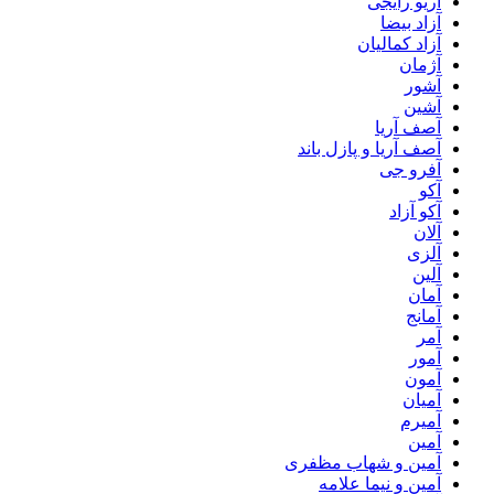
آریو رایجی
آزاد بیضا
آزاد کمالیان
آژمان
آشور
آشین
آصف آریا
آصف آریا و پازل باند
آفرو جی
آکو
آکو آزاد
آلان
آلزی
آلین
آمان
آمانج
آمر
آمور
آمون
آمیان
آمیرم
آمین
آمین و شهاب مظفری
آمین و نیما علامه