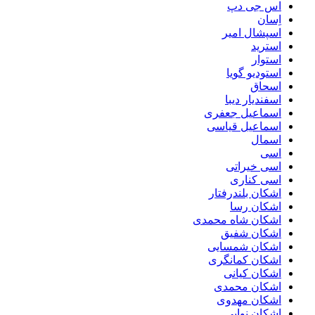
اس جی دپ
اِسان
اسپشال امیر
استرید
استوار
استودیو گویا
اسحاق
اسفندیار دیبا
اسماعیل جعفری
اسماعیل قیاسی
اسمال
اسی
اسی خیراتی
اسی کناری
اشکان بلندرفتار
اشکان رسا
اشکان شاه محمدی
اشکان شفیق
اشکان شمسایی
اشکان‌ کمانگری
اشکان کیانی
اشکان محمدی
اشکان مهدوی
اشکان نوایی