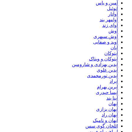
آمین و یاس
آنوئیل
آواتار
آوامهر بند
آوای زند
آوش
آوش سپهری
آوید و صفایی
آیان
آیتوکان
آیتوکان و ویناک
آیدین بهزادی و شارومین
آیدین علوی
آیدین نورمحمدی
آیراد
آیرین بهرام
آیسا حیدری
آینا بند
آیهان
آیهان بزازی
آیهان راد
آیهان و نامیک
ائلخان گوی سس
ابراهیم اصغرپور