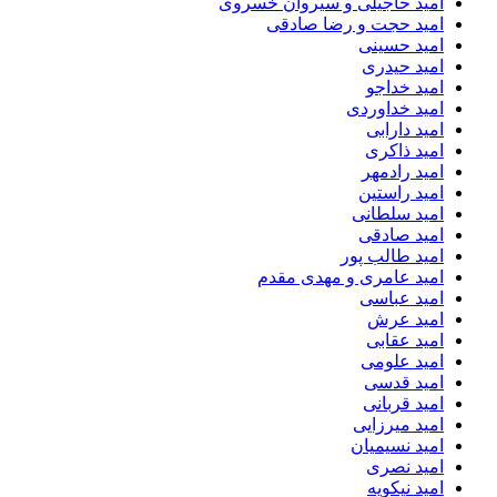
امید حاجیلی و سیروان خسروی
امید حجت و رضا صادقی
امید حسینی
امید حیدری
امید خداجو
امید خداوردی
امید دارابی
امید ذاکری
امید رادمهر
امید راستین
امید سلطانی
امید صادقی
امید طالب پور
امید عامری و مهدی مقدم
امید عباسی
امید عرش
امید عقابی
امید علومی
امید قدسی
امید قربانی
امید میرزایی
امید نسیمیان
امید نصری
امید نیکویه