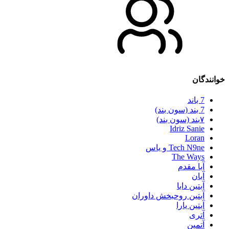
خوانندگان
7 باند
7 بند (سون بند)
۷بند (سون بند)
Idriz Sanie
Loran
Tech N9ne و یاس
The Ways
آبا مقدم
آبان
آبتین دابا
آبتین روحبخش داوران
آبتین یارا
آتری
آتمین