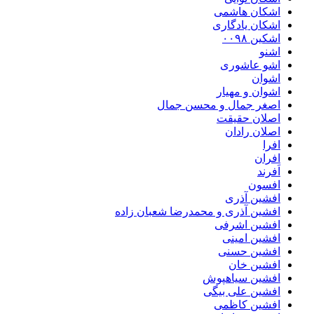
اشکان هاشمی
اشکان یادگاری
اشکین ۰۰۹۸
اشنو
اشو عاشوری
اشوان
اشوان و مهیار
اصغر جمال و محسن جمال
اصلان حقیقت
اصلان رادان
افرا
افران
اَفرند
افسون
افشین آذری
افشین آذری و محمدرضا شعبان زاده
افشین اشرفی
افشین امینی
افشین حسنی
افشین خان
افشین سیاهپوش
افشین علی بیگی
افشین کاظمی