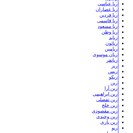
آریا عباسی
آریا عصاران
آریا فردین
آریا قاسمی
آریا مسعود
آریا وطن
آریابد
آریاتون
آریامین
آریان موسوی
آریانفر
آریز
آریس
آریکو
آرین
آرین آرا
آرین ابراهیمی
آرین تفضلی
آرین خلج
آرین مقصودی
آرین وحیدی
آرین یاری
آریو