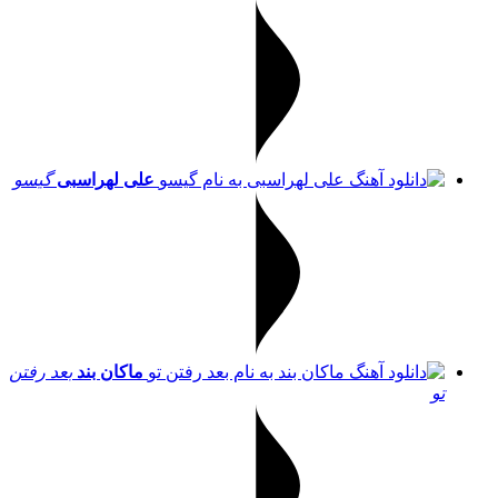
علی لهراسبی
گیسو
ماکان بند
بعد رفتن
تو