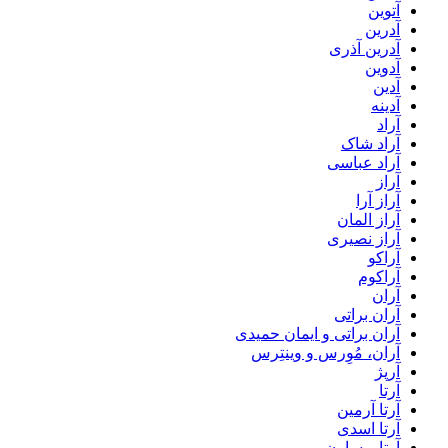
آتوین
آدرین
آدرین آذری
آدوین
آدین
آدینه
آراد
آراد شاک
آراد عباسی
آراز
آراز آرا
آراز المان
آراز نصیری
آراکو
آراکوم
آران
آران براتی
آران براتی و ایمان حمیدی
آران، مُوِرس و وینتِرس
آرپژ
آرتا
آرتا آرمین
آرتا اسدی
آرتا و سارن