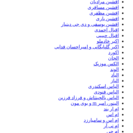
افشین مرادیان
افشین مسافری
افشین مظفری
افشین یاری
افشین یوسفی و دی جی دینیار
اقبال احمدی
اقبال حبیبی
اکبر خادملو
اکبر گلپایگانی و امیراحسان فدایی
اکورد
الجان
الکس موزیک
الوند
الیاد
الیاز
الیاس اسکندری
الیاس فنودی
الیاس یالچینتاش و فرزاد فرزین
الینور، امیر rn و بوی مون
ام‌ ار بند
ام اس
ام اس و سامیارزد
ام تی آر
ام جی