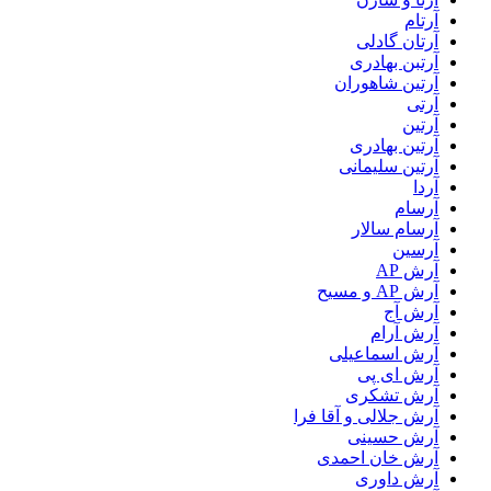
آرتام
آرتان گادلی
آرتبن بهادری
آرتين شاهوران
آرتی
آرتین
آرتین بهادری
آرتین سلیمانی
آردا
آرسام
آرسام سالار
آرسین
آرش AP
آرش AP و مسیح
آرش آج
آرش آرام
آرش اسماعیلی
آرش ای پی
آرش تشکری
آرش جلالی و آقا فرا
آرش حسینی
آرش خان احمدی
آرش داوری