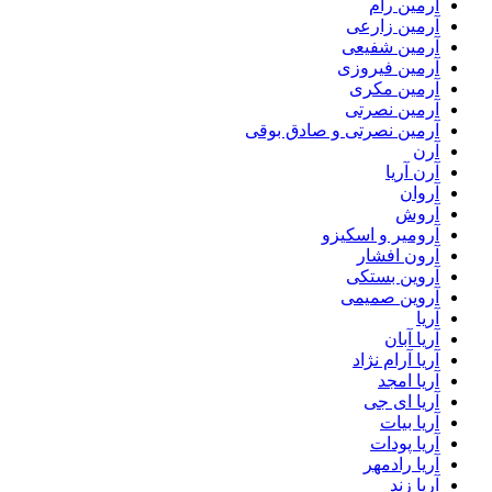
آرمین رام
آرمین زارعی
آرمین شفیعی
آرمین فیروزی
آرمین مکری
آرمین نصرتی
آرمین نصرتی و صادق بوقی
آرن
آرن آریا
آروان
آروش
آرومیر و اسکیزو
آرون افشار
آروین بستکی
آروین صمیمی
آریا
آریا آبان
آریا آرام نژاد
آریا امجد
آریا ای جی
آریا بیات
آریا پودات
آریا رادمهر
آریا زند