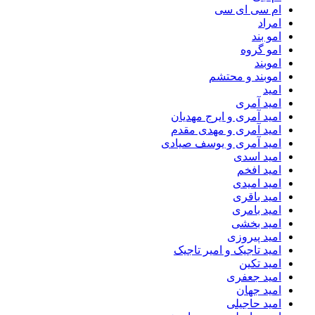
ام سی ای سی
امراد
امو بند
امو گروه
اموبند
اموبند و محتشم
امید
امید آمری
امید آمری و ایرج مهدیان
امید آمری و مهدی مقدم
امید آمری و یوسف صیادی
امید اسدی
امید افخم
امید امیدی
امید باقری
امید بامری
امید بخشی
امید پیروزی
امید تاجیک و امیر تاجیک
امید تکین
امید جعفری
امید جهان
امید حاجیلی