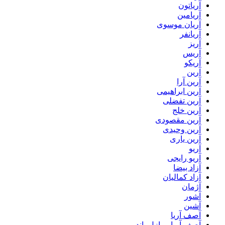
آریاتون
آریامین
آریان موسوی
آریانفر
آریز
آریس
آریکو
آرین
آرین آرا
آرین ابراهیمی
آرین تفضلی
آرین خلج
آرین مقصودی
آرین وحیدی
آرین یاری
آریو
آریو رایجی
آزاد بیضا
آزاد کمالیان
آژمان
آشور
آشین
آصف آریا
آصف آریا و پازل باند