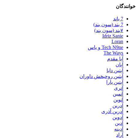
خوانندگان
7 باند
7 بند (سون بند)
۷بند (سون بند)
Idriz Sanie
Loran
Tech N9ne و یاس
The Ways
آبا مقدم
آبان
آبتین دابا
آبتین روحبخش داوران
آبتین یارا
آتری
آتمین
آتوین
آدرین
آدرین آذری
آدوین
آدین
آدینه
آراد