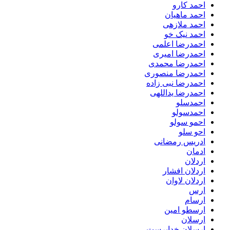
احمد کارو
احمد ماهیان
احمد ملازهی
احمد نیک خو
احمدرضا اعلمی
احمدرضا امیری
احمدرضا محمدی
احمدرضا منصوری
احمدرضا نبی زاده
احمدرضا یداللهی
احمدسلو
احمدسولو
احمو سولو
احو سلو
ادریس رمضانی
ادمان
اردلان
اردلان افشار
اردلان لاوان
ارس
ارسام
ارسطو امین
ارسلان
ارسلان خداپرست