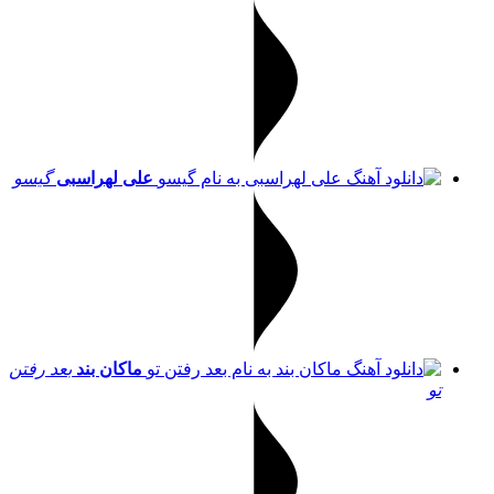
علی لهراسبی
گیسو
ماکان بند
بعد رفتن
تو