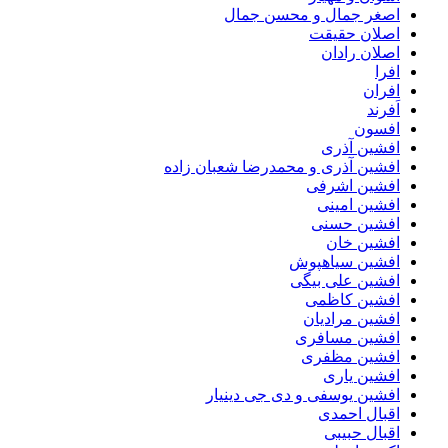
اصغر جمال و محسن جمال
اصلان حقیقت
اصلان رادان
افرا
افران
اَفرند
افسون
افشین آذری
افشین آذری و محمدرضا شعبان زاده
افشین اشرفی
افشین امینی
افشین حسنی
افشین خان
افشین سیاهپوش
افشین علی بیگی
افشین کاظمی
افشین مرادیان
افشین مسافری
افشین مظفری
افشین یاری
افشین یوسفی و دی جی دینیار
اقبال احمدی
اقبال حبیبی