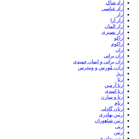
آراد شاک
آراد عباسی
آراز
آراز آرا
آراز المان
آراز نصیری
آراکو
آراکوم
آران
آران براتی
آران براتی و ایمان حمیدی
آران، مُوِرس و وینتِرس
آرپژ
آرتا
آرتا آرمین
آرتا اسدی
آرتا و سارن
آرتام
آرتان گادلی
آرتبن بهادری
آرتين شاهوران
آرتی
آرتین
آرتین بهادری