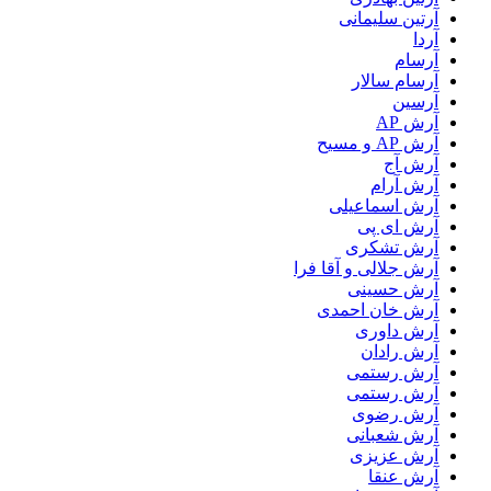
آرتین سلیمانی
آردا
آرسام
آرسام سالار
آرسین
آرش AP
آرش AP و مسیح
آرش آج
آرش آرام
آرش اسماعیلی
آرش ای پی
آرش تشکری
آرش جلالی و آقا فرا
آرش حسینی
آرش خان احمدی
آرش داوری
آرش رادان
آرش رستمى
آرش رستمی
آرش رضوی
آرش شعبانی
آرش عزیزی
آرش عنقا