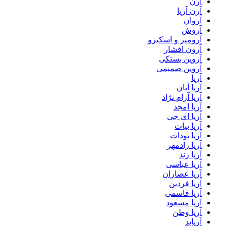
آرن
آرن آریا
آروان
آروش
آرومیر و اسکیزو
آرون افشار
آروین بستکی
آروین صمیمی
آریا
آریا آبان
آریا آرام نژاد
آریا امجد
آریا ای جی
آریا بیات
آریا پودات
آریا رادمهر
آریا زند
آریا عباسی
آریا عصاران
آریا فردین
آریا قاسمی
آریا مسعود
آریا وطن
آریابد