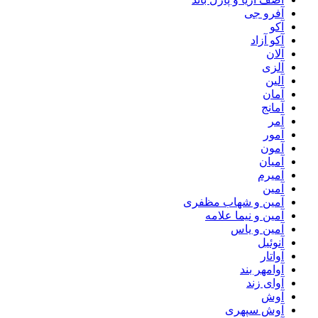
آفرو جی
آکو
آکو آزاد
آلان
آلزی
آلین
آمان
آمانج
آمر
آمور
آمون
آمیان
آمیرم
آمین
آمین و شهاب مظفری
آمین و نیما علامه
آمین و یاس
آنوئیل
آواتار
آوامهر بند
آوای زند
آوش
آوش سپهری