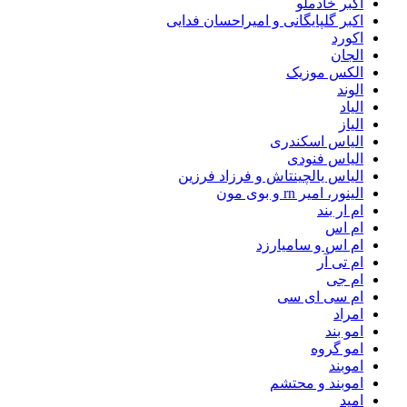
اکبر خادملو
اکبر گلپایگانی و امیراحسان فدایی
اکورد
الجان
الکس موزیک
الوند
الیاد
الیاز
الیاس اسکندری
الیاس فنودی
الیاس یالچینتاش و فرزاد فرزین
الینور، امیر rn و بوی مون
ام‌ ار بند
ام اس
ام اس و سامیارزد
ام تی آر
ام جی
ام سی ای سی
امراد
امو بند
امو گروه
اموبند
اموبند و محتشم
امید