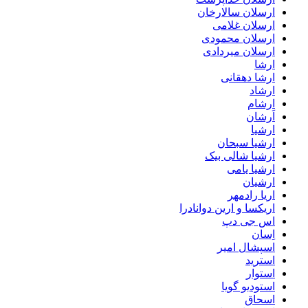
ارسلان سالارخان
ارسلان غلامی
ارسلان محمودی
ارسلان میردادی
ارشا
ارشا دهقانی
ارشاد
ارشام
اَرشان
ارشیا
ارشیا سبحان
ارشیا شالی بیک
ارشیا یامی
ارشیان
اریا رادمهر
اریکسا و ارین دوانادرا
اس جی دپ
اِسان
اسپشال امیر
استرید
استوار
استودیو گویا
اسحاق