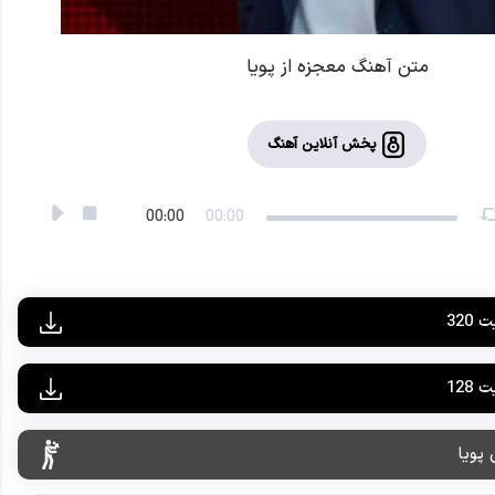
متن آهنگ معجزه از پویا
پخش آنلاین آهنگ
00:00
00:00
320
128
 پویا