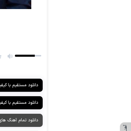
آراز المان
آراز نصیری
آراکو
آراکوم
آران
آران براتی
آران براتی و ایمان حمیدی
آران، مُوِرس و وینتِرس
آرپژ
آرتا
دانلود مستقیم با کیفیت 
آرتا آرمین
آرتا اسدی
دانلود مستقیم با کیفیت 
آرتا و سارن
آرتام
دانلود تمام آهنگ های
آرتان گادلی
آرتبن بهادری