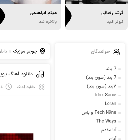
گرشا رضائی
میثم ابراهیمی
کبوتر امّید
بالاخره شد
خوانندگان
جوجو موزیک
دانل
7 باند
دانلود آهنگ پویا
7 بند (سون بند)
۷بند (سون بند)
دانلود آهنگ
14 فوریه
Idriz Sanie
Loran
Tech N9ne و یاس
The Ways
آبا مقدم
آبان