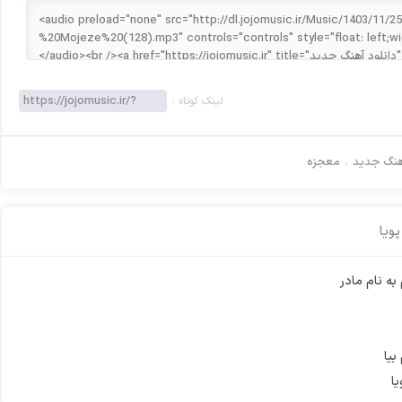
لینک کوتاه :
آهنگ جدید
،
معجزه
پویا
 به نام مادر
بیا
ا