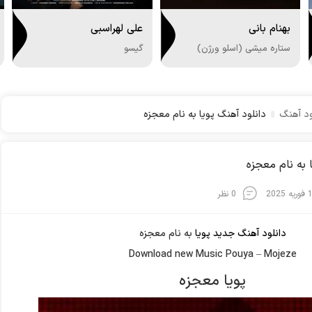
بهنام بانی
علی لهراسبی
ستاره میشی (اسلو ورژن)
گیسو
ود آهنگ
دانلود آهنگ پویا به نام معجزه
 به نام معجزه
 2025
0 نظر
دانلود آهنگ جدید
پویا
به نام
معجزه
Download new Music
Pouya
–
Mojeze
پویا معجزه