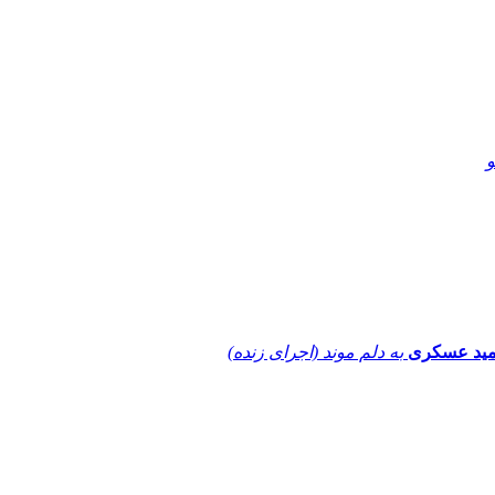
و
ید عسکری
به دلم موند (اجرای زنده)