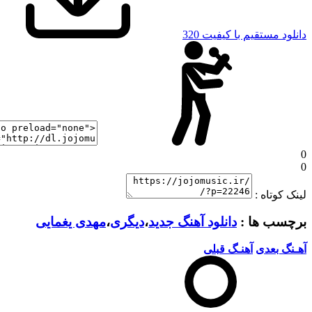
دانلود مستقیم با کیفیت 320
0
0
لینک کوتاه :
برچسب ها :
دانلود آهنگ جدید
،
دیگری
،
مهدی یغمایی
آهـنگ بعدی
آهنـگ قبلی