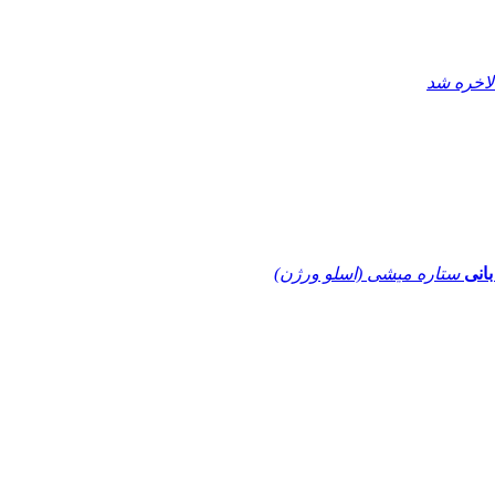
لاخره شد
بانی
ستاره میشی (اسلو ورژن)