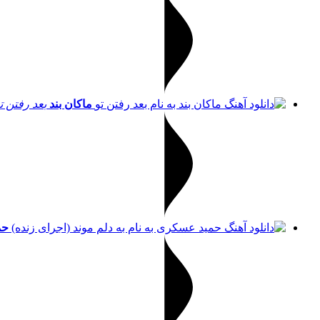
ماکان بند
بعد رفتن ت
حم