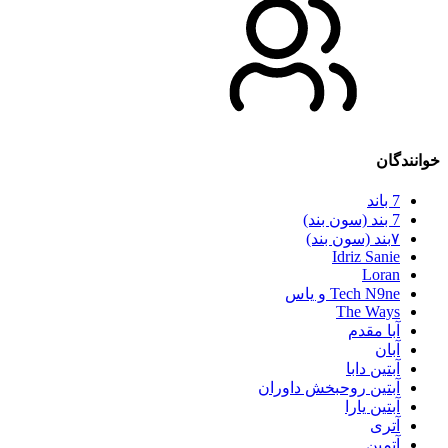
خوانندگان
7 باند
7 بند (سون بند)
۷بند (سون بند)
Idriz Sanie
Loran
Tech N9ne و یاس
The Ways
آبا مقدم
آبان
آبتین دابا
آبتین روحبخش داوران
آبتین یارا
آتری
آتمین