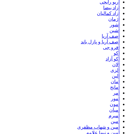
آریو رایجی
آزاد بیضا
آزاد کمالیان
آژمان
آشور
آشین
آصف آریا
آصف آریا و پازل باند
آفرو جی
آکو
آکو آزاد
آلان
آلزی
آلین
آمان
آمانج
آمر
آمور
آمون
آمیان
آمیرم
آمین
آمین و شهاب مظفری
آمین و نیما علامه