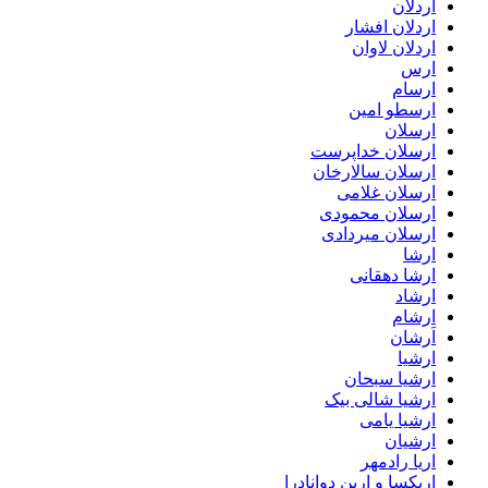
اردلان
اردلان افشار
اردلان لاوان
ارس
ارسام
ارسطو امین
ارسلان
ارسلان خداپرست
ارسلان سالارخان
ارسلان غلامی
ارسلان محمودی
ارسلان میردادی
ارشا
ارشا دهقانی
ارشاد
ارشام
اَرشان
ارشیا
ارشیا سبحان
ارشیا شالی بیک
ارشیا یامی
ارشیان
اریا رادمهر
اریکسا و ارین دوانادرا