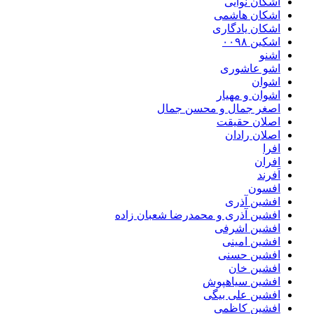
اشکان نوایی
اشکان هاشمی
اشکان یادگاری
اشکین ۰۰۹۸
اشنو
اشو عاشوری
اشوان
اشوان و مهیار
اصغر جمال و محسن جمال
اصلان حقیقت
اصلان رادان
افرا
افران
اَفرند
افسون
افشین آذری
افشین آذری و محمدرضا شعبان زاده
افشین اشرفی
افشین امینی
افشین حسنی
افشین خان
افشین سیاهپوش
افشین علی بیگی
افشین کاظمی