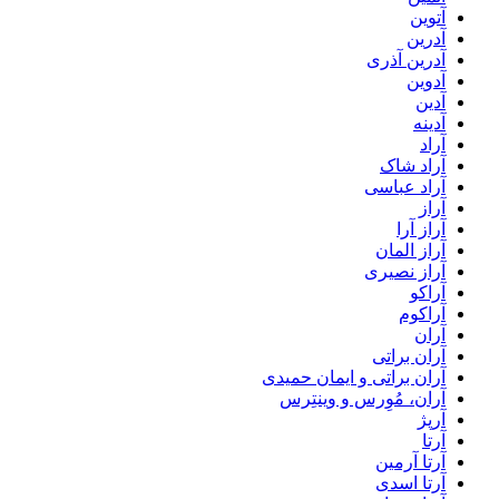
آتوین
آدرین
آدرین آذری
آدوین
آدین
آدینه
آراد
آراد شاک
آراد عباسی
آراز
آراز آرا
آراز المان
آراز نصیری
آراکو
آراکوم
آران
آران براتی
آران براتی و ایمان حمیدی
آران، مُوِرس و وینتِرس
آرپژ
آرتا
آرتا آرمین
آرتا اسدی