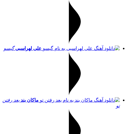
علی لهراسبی
گیسو
ماکان بند
بعد رفتن
تو