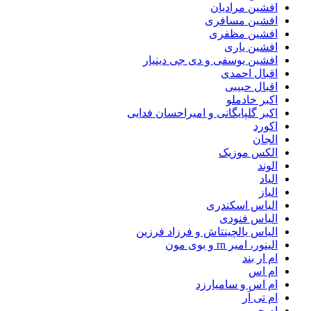
افشین مرادیان
افشین مسافری
افشین مظفری
افشین یاری
افشین یوسفی و دی جی دینیار
اقبال احمدی
اقبال حبیبی
اکبر خادملو
اکبر گلپایگانی و امیراحسان فدایی
اکورد
الجان
الکس موزیک
الوند
الیاد
الیاز
الیاس اسکندری
الیاس فنودی
الیاس یالچینتاش و فرزاد فرزین
الینور، امیر rn و بوی مون
ام‌ ار بند
ام اس
ام اس و سامیارزد
ام تی آر
ام جی