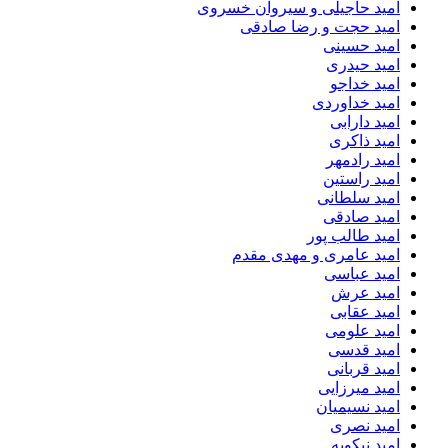
امید حاجیلی و سیروان خسروی
امید حجت و رضا صادقی
امید حسینی
امید حیدری
امید خداجو
امید خداوردی
امید دارابی
امید ذاکری
امید رادمهر
امید راستین
امید سلطانی
امید صادقی
امید طالب پور
امید عامری و مهدی مقدم
امید عباسی
امید عرش
امید عقابی
امید علومی
امید قدسی
امید قربانی
امید میرزایی
امید نسیمیان
امید نصری
امید نیکویه