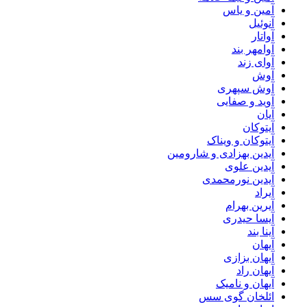
آمین و یاس
آنوئیل
آواتار
آوامهر بند
آوای زند
آوش
آوش سپهری
آوید و صفایی
آیان
آیتوکان
آیتوکان و ویناک
آیدین بهزادی و شارومین
آیدین علوی
آیدین نورمحمدی
آیراد
آیرین بهرام
آیسا حیدری
آینا بند
آیهان
آیهان بزازی
آیهان راد
آیهان و نامیک
ائلخان گوی سس