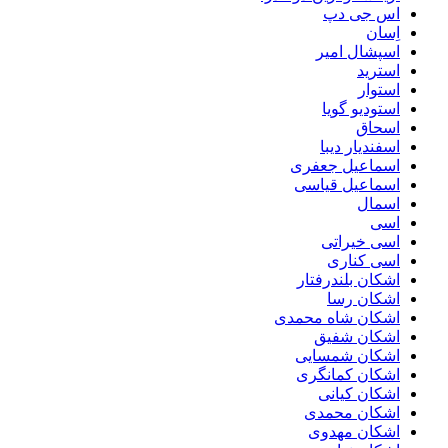
اس جی دپ
اِسان
اسپشال امیر
استرید
استوار
استودیو گویا
اسحاق
اسفندیار دیبا
اسماعیل جعفری
اسماعیل قیاسی
اسمال
اسی
اسی خیراتی
اسی کناری
اشکان بلندرفتار
اشکان رسا
اشکان شاه محمدی
اشکان شفیق
اشکان شمسایی
اشکان‌ کمانگری
اشکان کیانی
اشکان محمدی
اشکان مهدوی