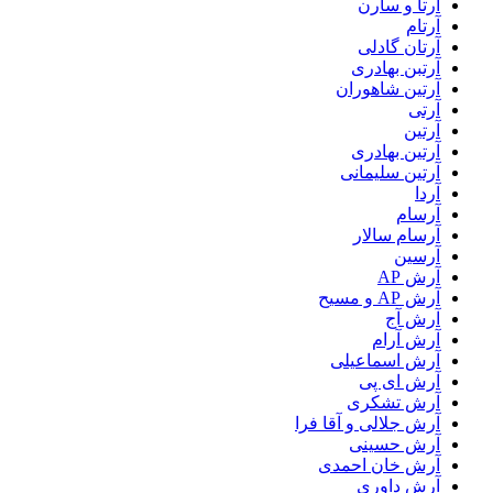
آرتا و سارن
آرتام
آرتان گادلی
آرتبن بهادری
آرتين شاهوران
آرتی
آرتین
آرتین بهادری
آرتین سلیمانی
آردا
آرسام
آرسام سالار
آرسین
آرش AP
آرش AP و مسیح
آرش آج
آرش آرام
آرش اسماعیلی
آرش ای پی
آرش تشکری
آرش جلالی و آقا فرا
آرش حسینی
آرش خان احمدی
آرش داوری