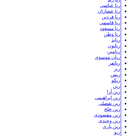
آریا عباسی
آریا عصاران
آریا فردین
آریا قاسمی
آریا مسعود
آریا وطن
آریابد
آریاتون
آریامین
آریان موسوی
آریانفر
آریز
آریس
آریکو
آرین
آرین آرا
آرین ابراهیمی
آرین تفضلی
آرین خلج
آرین مقصودی
آرین وحیدی
آرین یاری
آریو