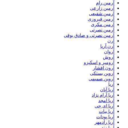
آرمین رام
آرمین زارعی
آرمین شفیعی
آرمین فیروزی
آرمین مکری
آرمین نصرتی
آرمین نصرتی و صادق بوقی
آرن
آرن آریا
آروان
آروش
آرومیر و اسکیزو
آرون افشار
آروین بستکی
آروین صمیمی
آریا
آریا آبان
آریا آرام نژاد
آریا امجد
آریا ای جی
آریا بیات
آریا پودات
آریا رادمهر
آریا زند