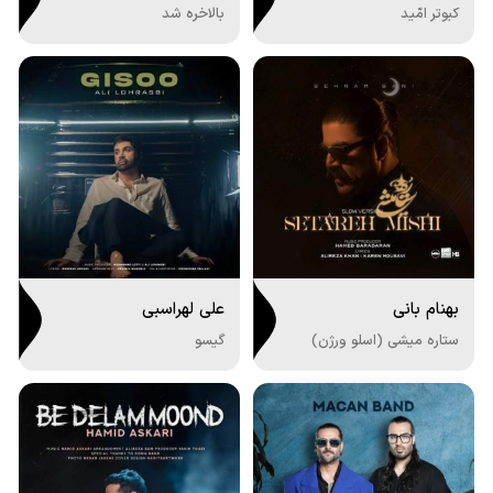
کبوتر امّید
بالاخره شد
بهنام بانی
علی لهراسبی
ستاره میشی (اسلو ورژن)
گیسو