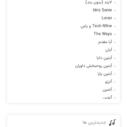
۷بند (سون بند)
Idriz Sanie
Loran
Tech N9ne و یاس
The Ways
آبا مقدم
آبان
آبتین دابا
آبتین روحبخش داوران
آبتین یارا
آتری
آتمین
آتوین
آدرین
آدرین آذری
آدوین
جدیدترین ها