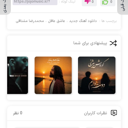
آهنـگ قبلی
آهـنگ بعدی
لینک کوتاه :
0
0
برچسب ها :
دانلود آهنگ جدید
،
عاشق عاقل
،
محمدرضا مشتاقی
پیشنهادی برای شما
نظرات کاربران
0 نظر