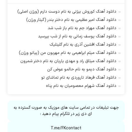
آدین
آدینه
دانلود آهنگ کوروش بیژنی به نام دوست دارم (ورژن اصلی)
آراد
دانلود آهنگ امیر عظیمی به نام دختر بندر (گیتار ورژن)
آراد شاک
دانلود آهنگ مهراد جم به نام باز شب شد
آراد عباسی
دانلود آهنگ یوسف زمانی به نام از شب بپرسید
آراز
دانلود آهنگ افشین آذری به نام گلینلیک
آراز آرا
دانلود آهنگ میثم ابراهیمی به نام مهربون من (پیانو ورژن)
آراز المان
دانلود آهنگ میثاق راد و مهدی یاریان به نام دختر شمرون
آراز نصیری
دانلود آهنگ دیمو به نام حالمو عوض کن
آراکو
دانلود آهنگ فرهاد تاروردی به نام تماشای تو
آراکوم
دانلود آهنگ شهرام معصومیان به نام پناه
آران
آران براتی
جهت تبلیغات در تمامی سایت های موزیک به صورت گسترده به
آران براتی و ایمان حمیدی
ای دی زیر در تلگرام پیام دهید :
آران، مُوِرس و وینتِرس
آرپژ
T.me/FKcontact