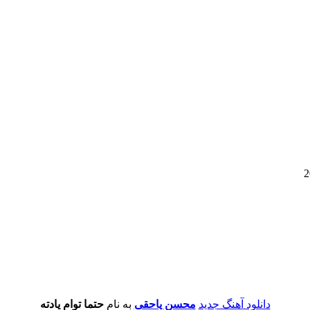
دانلود آهنگ جدید
محسن یاحقی
به نام
حتما توام یادته