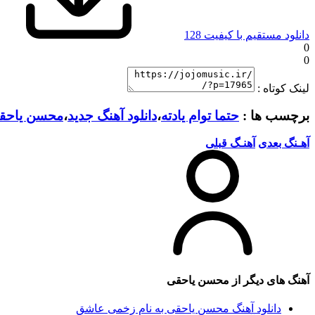
دانلود مستقیم با کیفیت 128
0
0
لینک کوتاه :
برچسب ها :
حتما توام یادته
،
دانلود آهنگ جدید
،
محسن یاحق
آهـنگ بعدی
آهنـگ قبلی
آهنگ های دیگر از
محسن یاحقی
دانلود آهنگ محسن یاحقی به نام زخمی عاشق