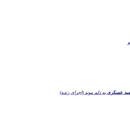
و
ید عسکری
به دلم موند (اجرای زنده)