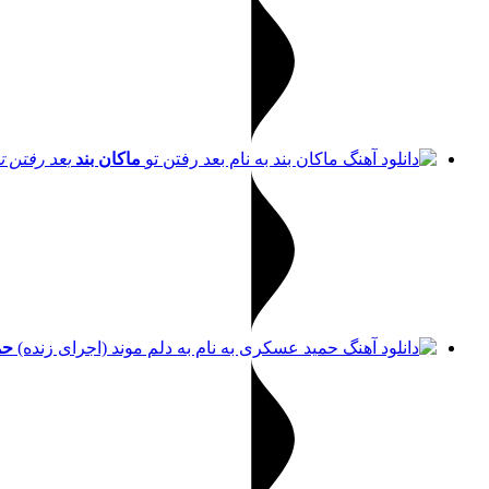
ماکان بند
بعد رفتن ت
حم