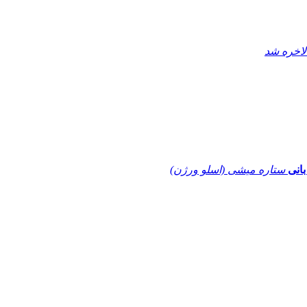
لاخره شد
بانی
ستاره میشی (اسلو ورژن)