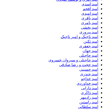
امید اسدی
امید افخم
امید امیدی
امید باقری
امید بامری
امید بخشی
امید پیروزی
امید تاجیک و امیر تاجیک
امید تکین
امید جعفری
امید جهان
امید حاجیلی
امید حاجیلی و سیروان خسروی
امید حجت و رضا صادقی
امید حسینی
امید حیدری
امید خداجو
امید خداوردی
امید دارابی
امید ذاکری
امید رادمهر
امید راستین
امید سلطانی