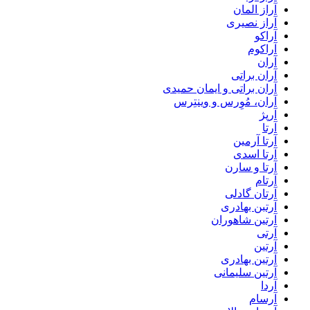
آراز المان
آراز نصیری
آراکو
آراکوم
آران
آران براتی
آران براتی و ایمان حمیدی
آران، مُوِرس و وینتِرس
آرپژ
آرتا
آرتا آرمین
آرتا اسدی
آرتا و سارن
آرتام
آرتان گادلی
آرتبن بهادری
آرتين شاهوران
آرتی
آرتین
آرتین بهادری
آرتین سلیمانی
آردا
آرسام