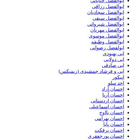
ابوالفضل خیابانی
ابوالفضل رزاقی
ابوالفضل سجادیان
ابوالفضل سیفی
ابوالفضل شیروانی
ابوالفضل مهربان
ابوالفضل موسوی
ابوالفضل وظیفه
ابولفضل رضوانی
ابی بهبودی
ابی دولابی
ابی صادقی
ابی و فرشاد جمشیدی (ریمیکس)
اپیکور
احد سلو
احسان آراد
احسان آریا
احسان اردستانی
احسان اسماعیلی
احسان بااوج
احسان بهرامی
احسان پایا
احسان پرفکت
احسان پورجعفری