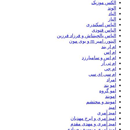
الکس موزیک
الوند
الیاد
الیاز
الیاس اسکندری
الیاس فنودی
الیاس یالچینتاش و فرزاد فرزین
الینور، امیر rn و بوی مون
ام‌ ار بند
ام اس
ام اس و سامیارزد
ام تی آر
ام جی
ام سی ای سی
امراد
امو بند
امو گروه
اموبند
اموبند و محتشم
امید
امید آمری
امید آمری و ایرج مهدیان
امید آمری و مهدی مقدم
امید آمری و یوسف صیادی