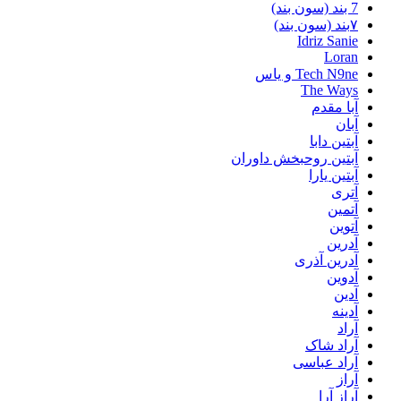
7 بند (سون بند)
۷بند (سون بند)
Idriz Sanie
Loran
Tech N9ne و یاس
The Ways
آبا مقدم
آبان
آبتین دابا
آبتین روحبخش داوران
آبتین یارا
آتری
آتمین
آتوین
آدرین
آدرین آذری
آدوین
آدین
آدینه
آراد
آراد شاک
آراد عباسی
آراز
آراز آرا