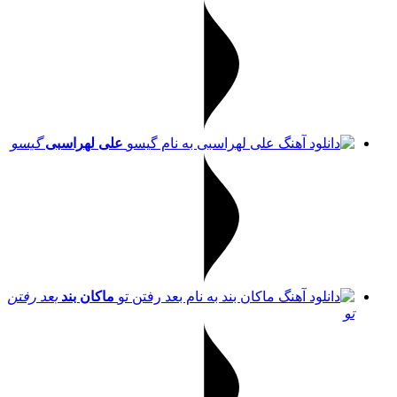
علی لهراسبی
گیسو
ماکان بند
بعد رفتن
تو