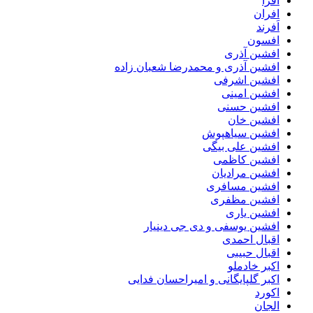
افرا
افران
اَفرند
افسون
افشین آذری
افشین آذری و محمدرضا شعبان زاده
افشین اشرفی
افشین امینی
افشین حسنی
افشین خان
افشین سیاهپوش
افشین علی بیگی
افشین کاظمی
افشین مرادیان
افشین مسافری
افشین مظفری
افشین یاری
افشین یوسفی و دی جی دینیار
اقبال احمدی
اقبال حبیبی
اکبر خادملو
اکبر گلپایگانی و امیراحسان فدایی
اکورد
الجان