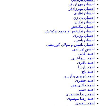
احسان مهرازدفر
احسان مهرزادفر
احسان نظری
احسان نی زن
احسان نیکان
احسان نیکبخش
احسان نیکبخش و محمد نیکبخش
احسان وزیری
احسان یاسین
احسان یاسین و مولان کورتیشی
احسن تهرانچی
احمد آقایی
احمد اسماعیلی
احمد باقری
احمد پارسا
احمد تاج
احمد تبریزی و آرسن
احمد جعفری
احمد جلالی مهر
احمد دشتی
احمد رضا منصوری
احمد رضا موسوی
احمد سعیدی