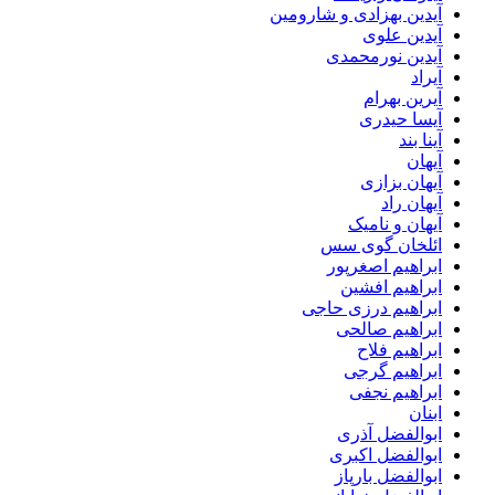
آیدین بهزادی و شارومین
آیدین علوی
آیدین نورمحمدی
آیراد
آیرین بهرام
آیسا حیدری
آینا بند
آیهان
آیهان بزازی
آیهان راد
آیهان و نامیک
ائلخان گوی سس
ابراهیم اصغرپور
ابراهیم افشین
ابراهیم درزی حاجی
ابراهیم صالحی
ابراهیم فلاح
ابراهیم گرجی
ابراهیم نجفی
ابنان
ابوالفضل آذری
ابوالفضل اکبری
ابوالفضل بارپاز