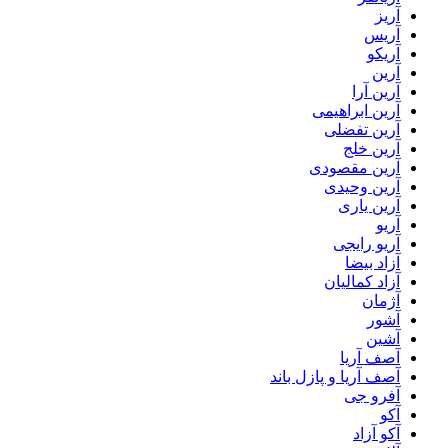
آریز
آریس
آریکو
آرین
آرین آرا
آرین ابراهیمی
آرین تفضلی
آرین خلج
آرین مقصودی
آرین وحیدی
آرین یاری
آریو
آریو رایجی
آزاد بیضا
آزاد کمالیان
آژمان
آشور
آشین
آصف آریا
آصف آریا و پازل باند
آفرو جی
آکو
آکو آزاد