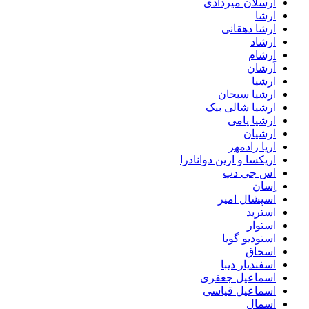
ارسلان میردادی
ارشا
ارشا دهقانی
ارشاد
ارشام
اَرشان
ارشیا
ارشیا سبحان
ارشیا شالی بیک
ارشیا یامی
ارشیان
اریا رادمهر
اریکسا و ارین دوانادرا
اس جی دپ
اِسان
اسپشال امیر
استرید
استوار
استودیو گویا
اسحاق
اسفندیار دیبا
اسماعیل جعفری
اسماعیل قیاسی
اسمال