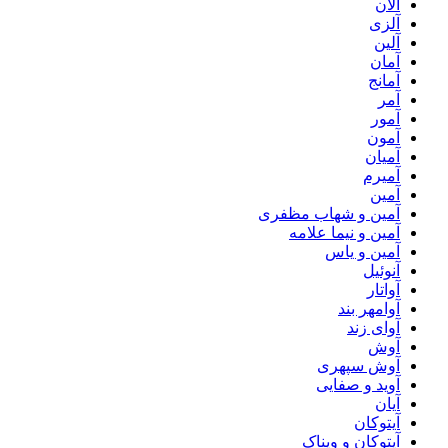
آلان
آلزی
آلین
آمان
آمانج
آمر
آمور
آمون
آمیان
آمیرم
آمین
آمین و شهاب مظفری
آمین و نیما علامه
آمین و یاس
آنوئیل
آواتار
آوامهر بند
آوای زند
آوش
آوش سپهری
آوید و صفایی
آیان
آیتوکان
آیتوکان و ویناک