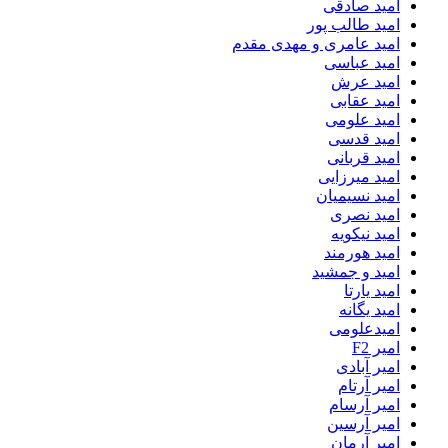
امید صادقی
امید طالب پور
امید عامری و مهدی مقدم
امید عباسی
امید عرش
امید عقابی
امید علومی
امید قدسی
امید قربانی
امید میرزایی
امید نسیمیان
امید نصری
امید نیکویه
امید هورمند
امید و جمشید
امید یارتا
امید یگانه
امیدعلومی
امیر F2
امیر آبادی
امیر آرتام
امیر آرسام
امیر آرسین
امیر آرمان