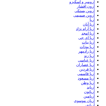
آرومیر و اسکیزو
آرون افشار
آروین بستکی
آروین صمیمی
آریا
آریا آبان
آریا آرام نژاد
آریا امجد
آریا ای جی
آریا بیات
آریا پودات
آریا رادمهر
آریا زند
آریا عباسی
آریا عصاران
آریا فردین
آریا قاسمی
آریا مسعود
آریا وطن
آریابد
آریاتون
آریامین
آریان موسوی
آریانفر