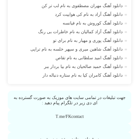
آراد
دانلود آهنگ مهران مصطفوی به نام لب تر کن
آراد شاک
دانلود آهنگ آراد به نام کی هواییت کرد
آراد عباسی
دانلود آهنگ کوروش به نام فیانسه
آراز
دانلود آهنگ آزاد کمالیان به نام خاطرات بی رنگ
آراز آرا
دانلود آهنگ پوری و مهیار به نام برای تو
آراز المان
دانلود آهنگ شاهین میری و سپهر خلسه به نام تراپی
آراز نصیری
دانلود آهنگ امید سلطانی به نام تقاص
آراکو
دانلود آهنگ حمید صالحیان به نام بیا بردار ببر
آراکوم
دانلود آهنگ کامران کیا به نام ستاره دنباله دار
آران
آران براتی
جهت تبلیغات در تمامی سایت های موزیک به صورت گسترده به
آران براتی و ایمان حمیدی
ای دی زیر در تلگرام پیام دهید :
آران، مُوِرس و وینتِرس
T.me/FKcontact
آرپژ
آرتا
آرتا آرمین