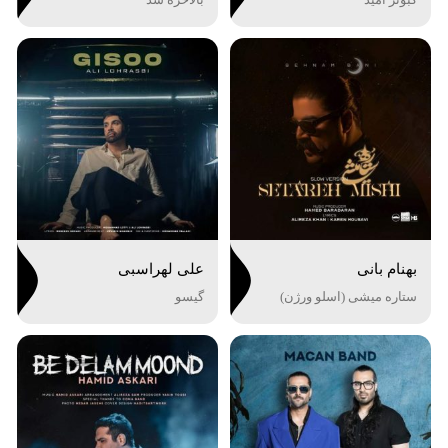
بهنام بانی
علی لهراسبی
ستاره میشی (اسلو ورژن)
گیسو