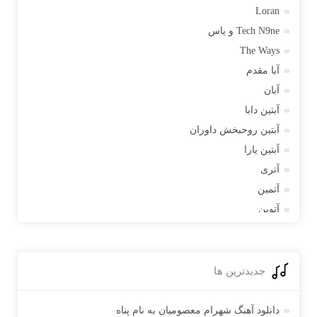
Loran
Tech N9ne و یاس
The Ways
آبا مقدم
آبان
آبتین دابا
آبتین روحبخش داوران
آبتین یارا
آتری
آتمین
آتوین
آدرین
آدرین آذری
آدوین
جدیدترین ها
آدین
آدینه
دانلود آهنگ شهرام معصومیان به نام پناه