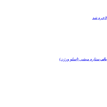
لاخره شد
بانی
ستاره میشی (اسلو ورژن)