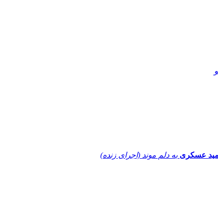
و
ید عسکری
به دلم موند (اجرای زنده)