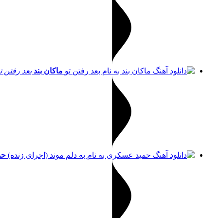
ماکان بند
بعد رفتن ت
حم