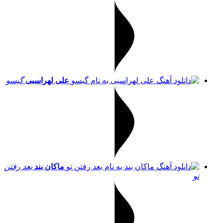
علی لهراسبی
گیسو
ماکان بند
بعد رفتن
تو