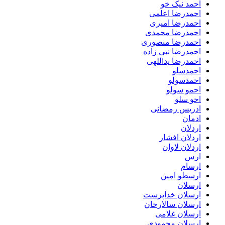
احمد نیک خو
احمدرضا اعلمی
احمدرضا امیری
احمدرضا محمدی
احمدرضا منصوری
احمدرضا نبی زاده
احمدرضا یداللهی
احمدسلو
احمدسولو
احمو سولو
احو سلو
ادریس رمضانی
ادمان
اردلان
اردلان افشار
اردلان لاوان
ارس
ارسام
ارسطو امین
ارسلان
ارسلان خداپرست
ارسلان سالارخان
ارسلان غلامی
ارسلان محمودی