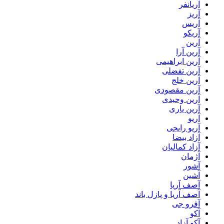
آریانفر
آریز
آریس
آریکو
آرین
آرین آرا
آرین ابراهیمی
آرین تفضلی
آرین خلج
آرین مقصودی
آرین وحیدی
آرین یاری
آریو
آریو رایجی
آزاد بیضا
آزاد کمالیان
آژمان
آشور
آشین
آصف آریا
آصف آریا و پازل باند
آفرو جی
آکو
آکو آزاد