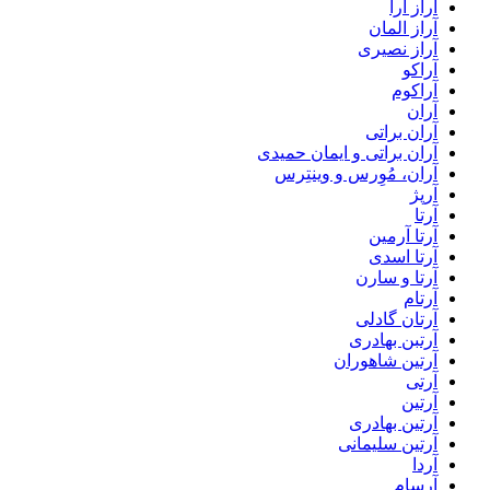
آراز آرا
آراز المان
آراز نصیری
آراکو
آراکوم
آران
آران براتی
آران براتی و ایمان حمیدی
آران، مُوِرس و وینتِرس
آرپژ
آرتا
آرتا آرمین
آرتا اسدی
آرتا و سارن
آرتام
آرتان گادلی
آرتبن بهادری
آرتين شاهوران
آرتی
آرتین
آرتین بهادری
آرتین سلیمانی
آردا
آرسام