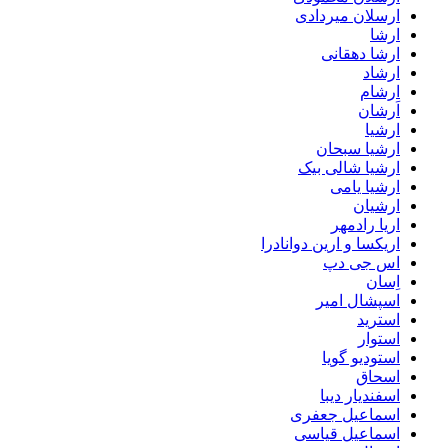
ارسلان میردادی
ارشا
ارشا دهقانی
ارشاد
ارشام
اَرشان
ارشیا
ارشیا سبحان
ارشیا شالی بیک
ارشیا یامی
ارشیان
اریا رادمهر
اریکسا و ارین دوانادرا
اس جی دپ
اِسان
اسپشال امیر
استرید
استوار
استودیو گویا
اسحاق
اسفندیار دیبا
اسماعیل جعفری
اسماعیل قیاسی