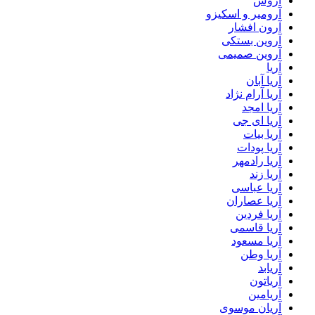
آروش
آرومیر و اسکیزو
آرون افشار
آروین بستکی
آروین صمیمی
آریا
آریا آبان
آریا آرام نژاد
آریا امجد
آریا ای جی
آریا بیات
آریا پودات
آریا رادمهر
آریا زند
آریا عباسی
آریا عصاران
آریا فردین
آریا قاسمی
آریا مسعود
آریا وطن
آریابد
آریاتون
آریامین
آریان موسوی