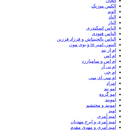
الجان
الکس موزیک
الوند
الیاد
الیاز
الیاس اسکندری
الیاس فنودی
الیاس یالچینتاش و فرزاد فرزین
الینور، امیر rn و بوی مون
ام‌ ار بند
ام اس
ام اس و سامیارزد
ام تی آر
ام جی
ام سی ای سی
امراد
امو بند
امو گروه
اموبند
اموبند و محتشم
امید
امید آمری
امید آمری و ایرج مهدیان
امید آمری و مهدی مقدم