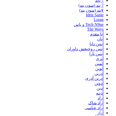
7 باند
7 بند (سون بند)
۷بند (سون بند)
Idriz Sanie
Loran
Tech N9ne و یاس
The Ways
آبا مقدم
آبان
آبتین دابا
آبتین روحبخش داوران
آبتین یارا
آتری
آتمین
آتوین
آدرین
آدرین آذری
آدوین
آدین
آدینه
آراد
آراد شاک
آراد عباسی
آراز