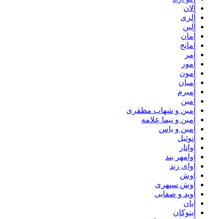
آلان
آلزی
آلین
آمان
آمانج
آمر
آمور
آمون
آمیان
آمیرم
آمین
آمین و شهاب مظفری
آمین و نیما علامه
آمین و یاس
آنوئیل
آواتار
آوامهر بند
آوای زند
آوش
آوش سپهری
آوید و صفایی
آیان
آیتوکان