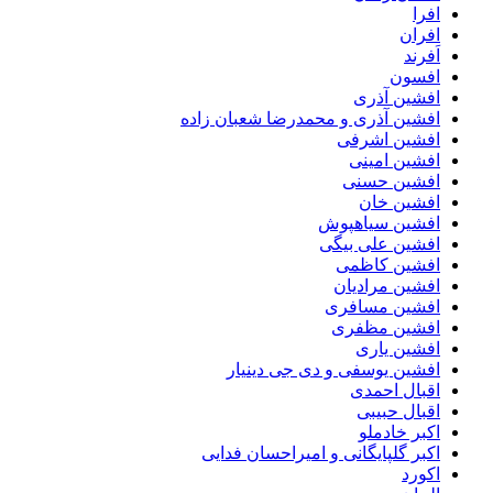
افرا
افران
اَفرند
افسون
افشین آذری
افشین آذری و محمدرضا شعبان زاده
افشین اشرفی
افشین امینی
افشین حسنی
افشین خان
افشین سیاهپوش
افشین علی بیگی
افشین کاظمی
افشین مرادیان
افشین مسافری
افشین مظفری
افشین یاری
افشین یوسفی و دی جی دینیار
اقبال احمدی
اقبال حبیبی
اکبر خادملو
اکبر گلپایگانی و امیراحسان فدایی
اکورد