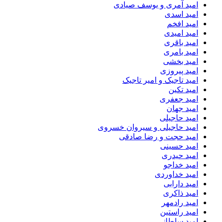
امید آمری و یوسف صیادی
امید اسدی
امید افخم
امید امیدی
امید باقری
امید بامری
امید بخشی
امید پیروزی
امید تاجیک و امیر تاجیک
امید تکین
امید جعفری
امید جهان
امید حاجیلی
امید حاجیلی و سیروان خسروی
امید حجت و رضا صادقی
امید حسینی
امید حیدری
امید خداجو
امید خداوردی
امید دارابی
امید ذاکری
امید رادمهر
امید راستین
امید سلطانی