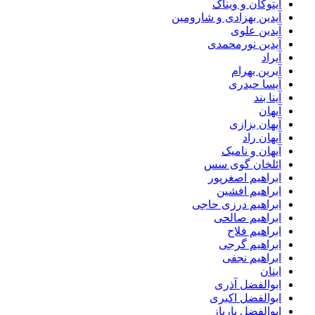
آیتوکان و ویناک
آیدین بهزادی و شارومین
آیدین علوی
آیدین نورمحمدی
آیراد
آیرین بهرام
آیسا حیدری
آینا بند
آیهان
آیهان بزازی
آیهان راد
آیهان و نامیک
ائلخان گوی سس
ابراهیم اصغرپور
ابراهیم افشین
ابراهیم درزی حاجی
ابراهیم صالحی
ابراهیم فلاح
ابراهیم گرجی
ابراهیم نجفی
ابنان
ابوالفضل آذری
ابوالفضل اکبری
ابوالفضل بارپاز