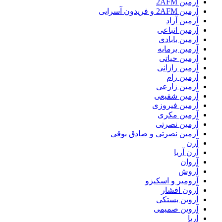
آرمین 2AFM
آرمین 2AFM و فریدون آسرایی
آرمین آراد
آرمین اتباعی
آرمین بابادی
آرمین برمایه
آرمین حیاتی
آرمین رازانی
آرمین رام
آرمین زارعی
آرمین شفیعی
آرمین فیروزی
آرمین مکری
آرمین نصرتی
آرمین نصرتی و صادق بوقی
آرن
آرن آریا
آروان
آروش
آرومیر و اسکیزو
آرون افشار
آروین بستکی
آروین صمیمی
آریا