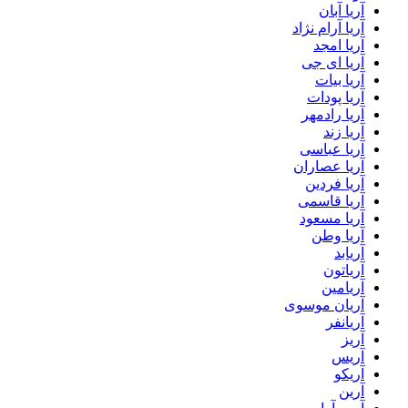
آریا آبان
آریا آرام نژاد
آریا امجد
آریا ای جی
آریا بیات
آریا پودات
آریا رادمهر
آریا زند
آریا عباسی
آریا عصاران
آریا فردین
آریا قاسمی
آریا مسعود
آریا وطن
آریابد
آریاتون
آریامین
آریان موسوی
آریانفر
آریز
آریس
آریکو
آرین