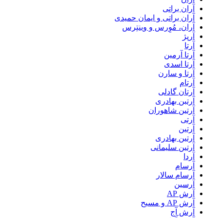
آران براتی
آران براتی و ایمان حمیدی
آران، مُوِرس و وینتِرس
آرپژ
آرتا
آرتا آرمین
آرتا اسدی
آرتا و سارن
آرتام
آرتان گادلی
آرتبن بهادری
آرتين شاهوران
آرتی
آرتین
آرتین بهادری
آرتین سلیمانی
آردا
آرسام
آرسام سالار
آرسین
آرش AP
آرش AP و مسیح
آرش آج