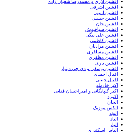
افشین آذری و محمدرضا شعبان زاده
افشین اشرفی
افشین امینی
افشین حسنی
افشین خان
افشین سیاهپوش
افشین علی بیگی
افشین کاظمی
افشین مرادیان
افشین مسافری
افشین مظفری
افشین یاری
افشین یوسفی و دی جی دینیار
اقبال احمدی
اقبال حبیبی
اکبر خادملو
اکبر گلپایگانی و امیراحسان فدایی
اکورد
الجان
الکس موزیک
الوند
الیاد
الیاز
الیاس اسکندری