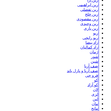
آرین آرا
آرین ابراهیمی
آرین تفضلی
آرین خلج
آرین مقصودی
آرین وحیدی
آرین یاری
آریو
آریو رایجی
آزاد بیضا
آزاد کمالیان
آژمان
آشور
آشین
آصف آریا
آصف آریا و پازل باند
آفرو جی
آکو
آکو آزاد
آلان
آلزی
آلین
آمان
آمانج