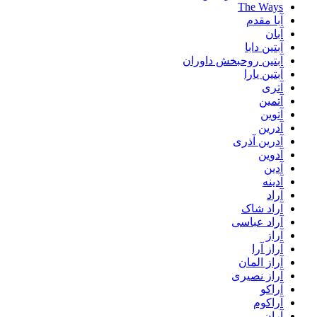
The Ways
آبا مقدم
آبان
آبتین دابا
آبتین روحبخش داوران
آبتین یارا
آتری
آتمین
آتوین
آدرین
آدرین آذری
آدوین
آدین
آدینه
آراد
آراد شاک
آراد عباسی
آراز
آراز آرا
آراز المان
آراز نصیری
آراکو
آراکوم
آران