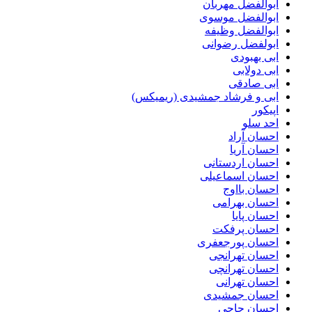
ابوالفضل مهربان
ابوالفضل موسوی
ابوالفضل وظیفه
ابولفضل رضوانی
ابی بهبودی
ابی دولابی
ابی صادقی
ابی و فرشاد جمشیدی (ریمیکس)
اپیکور
احد سلو
احسان آراد
احسان آریا
احسان اردستانی
احسان اسماعیلی
احسان بااوج
احسان بهرامی
احسان پایا
احسان پرفکت
احسان پورجعفری
احسان تهرانجی
احسان تهرانچی
احسان تهرانی
احسان جمشیدی
احسان حاجی