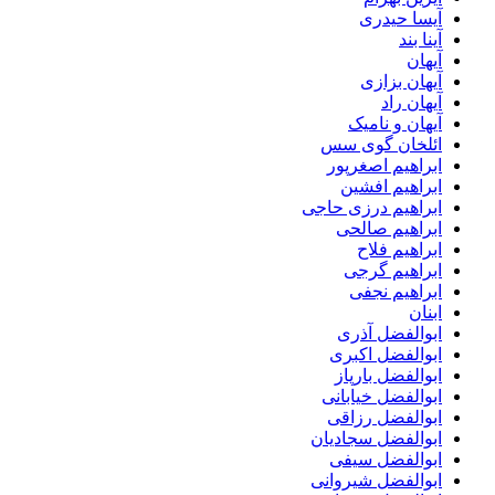
آیسا حیدری
آینا بند
آیهان
آیهان بزازی
آیهان راد
آیهان و نامیک
ائلخان گوی سس
ابراهیم اصغرپور
ابراهیم افشین
ابراهیم درزی حاجی
ابراهیم صالحی
ابراهیم فلاح
ابراهیم گرجی
ابراهیم نجفی
ابنان
ابوالفضل آذری
ابوالفضل اکبری
ابوالفضل بارپاز
ابوالفضل خیابانی
ابوالفضل رزاقی
ابوالفضل سجادیان
ابوالفضل سیفی
ابوالفضل شیروانی