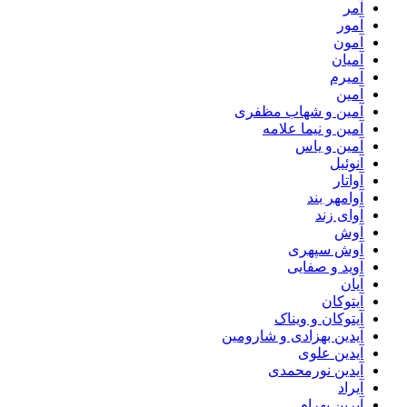
آمر
آمور
آمون
آمیان
آمیرم
آمین
آمین و شهاب مظفری
آمین و نیما علامه
آمین و یاس
آنوئیل
آواتار
آوامهر بند
آوای زند
آوش
آوش سپهری
آوید و صفایی
آیان
آیتوکان
آیتوکان و ویناک
آیدین بهزادی و شارومین
آیدین علوی
آیدین نورمحمدی
آیراد
آیرین بهرام