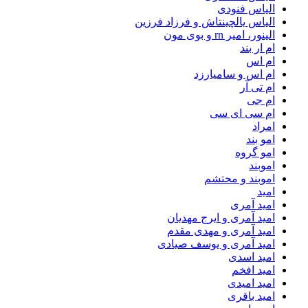
الیاس فنودی
الیاس یالچینتاش و فرزاد فرزین
الینور، امیر rn و بوی مون
ام‌ ار بند
ام اس
ام اس و سامیارزد
ام تی آر
ام جی
ام سی ای سی
امراد
امو بند
امو گروه
اموبند
اموبند و محتشم
امید
امید آمری
امید آمری و ایرج مهدیان
امید آمری و مهدی مقدم
امید آمری و یوسف صیادی
امید اسدی
امید افخم
امید امیدی
امید باقری