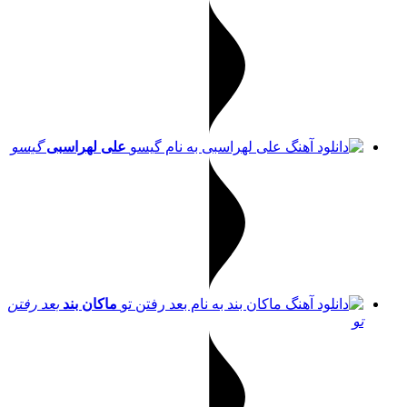
علی لهراسبی
گیسو
ماکان بند
بعد رفتن
تو