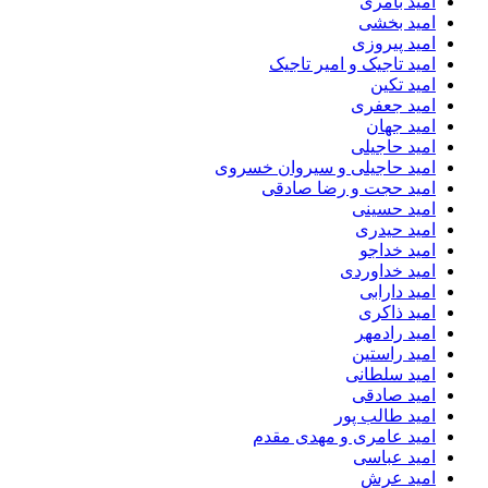
امید بامری
امید بخشی
امید پیروزی
امید تاجیک و امیر تاجیک
امید تکین
امید جعفری
امید جهان
امید حاجیلی
امید حاجیلی و سیروان خسروی
امید حجت و رضا صادقی
امید حسینی
امید حیدری
امید خداجو
امید خداوردی
امید دارابی
امید ذاکری
امید رادمهر
امید راستین
امید سلطانی
امید صادقی
امید طالب پور
امید عامری و مهدی مقدم
امید عباسی
امید عرش