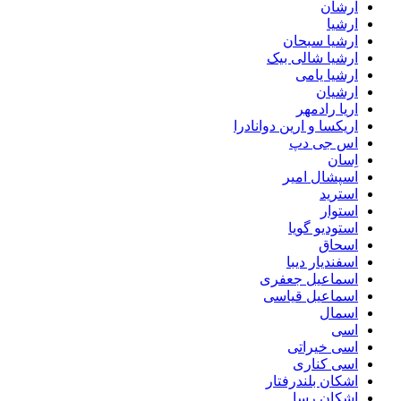
اَرشان
ارشیا
ارشیا سبحان
ارشیا شالی بیک
ارشیا یامی
ارشیان
اریا رادمهر
اریکسا و ارین دوانادرا
اس جی دپ
اِسان
اسپشال امیر
استرید
استوار
استودیو گویا
اسحاق
اسفندیار دیبا
اسماعیل جعفری
اسماعیل قیاسی
اسمال
اسی
اسی خیراتی
اسی کناری
اشکان بلندرفتار
اشکان رسا