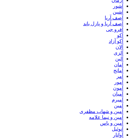
آژمان
آشور
آشین
آصف آریا
آصف آریا و پازل باند
آفرو جی
آکو
آکو آزاد
آلان
آلزی
آلین
آمان
آمانج
آمر
آمور
آمون
آمیان
آمیرم
آمین
آمین و شهاب مظفری
آمین و نیما علامه
آمین و یاس
آنوئیل
آواتار