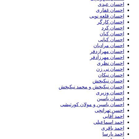
احسان عبدی
احسان غفاری
احسان قلعه نویی
احسان کارگر
احسان کرد
احسان کیان
احسان کیانی
احسان مرادیان
احسان مهرازدفر
احسان مهرزادفر
احسان نظری
احسان نی زن
احسان نیکان
احسان نیکبخش
احسان نیکبخش و محمد نیکبخش
احسان وزیری
احسان یاسین
احسان یاسین و مولان کورتیشی
احسن تهرانچی
احمد آقایی
احمد اسماعیلی
احمد باقری
احمد پارسا