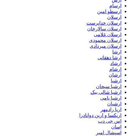
ارسام
ارسطو امین
ارسلان
ارسلان خداپرست
ارسلان سالارخان
ارسلان غلامی
ارسلان محمودی
ارسلان میردادی
ارشا
ارشا دهقانی
ارشاد
ارشام
اَرشان
ارشیا
ارشیا سبحان
ارشیا شالی بیک
ارشیا یامی
ارشیان
اریا رادمهر
اریکسا و ارین دوانادرا
اس جی دپ
اِسان
اسپشال امیر