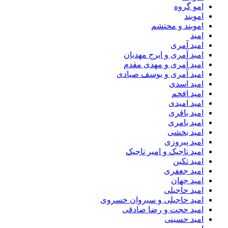
امو گروه
اموبند
اموبند و محتشم
امید
امید آمری
امید آمری و ایرج مهدیان
امید آمری و مهدی مقدم
امید آمری و یوسف صیادی
امید اسدی
امید افخم
امید امیدی
امید باقری
امید بامری
امید بخشی
امید پیروزی
امید تاجیک و امیر تاجیک
امید تکین
امید جعفری
امید جهان
امید حاجیلی
امید حاجیلی و سیروان خسروی
امید حجت و رضا صادقی
امید حسینی