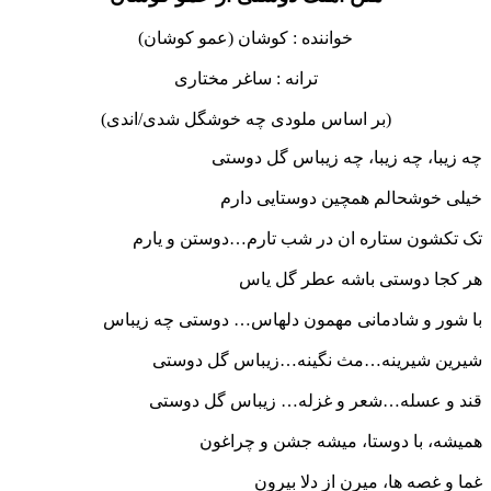
خواننده : کوشان (عمو کوشان)
ترانه : ساغر مختاری
(بر اساس ملودی چه خوشگل شدی/اندی)
چه زیبا، چه زیبا، چه زیباس گل دوستی
خیلی خوشحالم همچین دوستایی دارم
تک تکشون ستاره ان در شب تارم…دوستن و یارم
هر کجا دوستی باشه عطر گل یاس
با شور و شادمانی مهمون دلهاس… دوستی چه زیباس
شیرین شیرینه…مث نگینه…زیباس گل دوستی
قند و عسله…شعر و غزله… زیباس گل دوستی
همیشه، با دوستا، میشه جشن و چراغون
غما و غصه ها، میرن از دلا بیرون