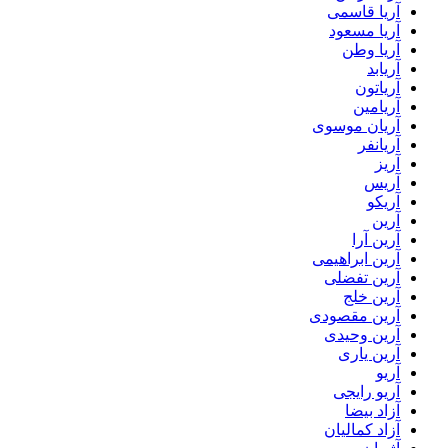
آریا قاسمی
آریا مسعود
آریا وطن
آریابد
آریاتون
آریامین
آریان موسوی
آریانفر
آریز
آریس
آریکو
آرین
آرین آرا
آرین ابراهیمی
آرین تفضلی
آرین خلج
آرین مقصودی
آرین وحیدی
آرین یاری
آریو
آریو رایجی
آزاد بیضا
آزاد کمالیان