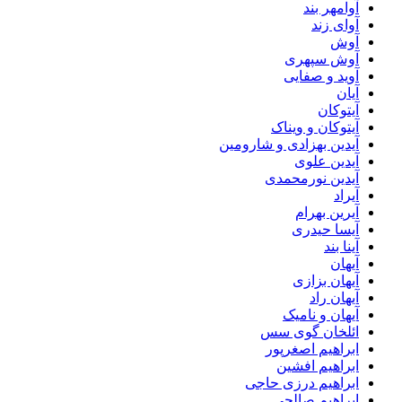
آوامهر بند
آوای زند
آوش
آوش سپهری
آوید و صفایی
آیان
آیتوکان
آیتوکان و ویناک
آیدین بهزادی و شارومین
آیدین علوی
آیدین نورمحمدی
آیراد
آیرین بهرام
آیسا حیدری
آینا بند
آیهان
آیهان بزازی
آیهان راد
آیهان و نامیک
ائلخان گوی سس
ابراهیم اصغرپور
ابراهیم افشین
ابراهیم درزی حاجی
ابراهیم صالحی