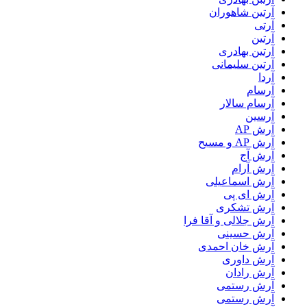
آرتين شاهوران
آرتی
آرتین
آرتین بهادری
آرتین سلیمانی
آردا
آرسام
آرسام سالار
آرسین
آرش AP
آرش AP و مسیح
آرش آج
آرش آرام
آرش اسماعیلی
آرش ای پی
آرش تشکری
آرش جلالی و آقا فرا
آرش حسینی
آرش خان احمدی
آرش داوری
آرش رادان
آرش رستمى
آرش رستمی