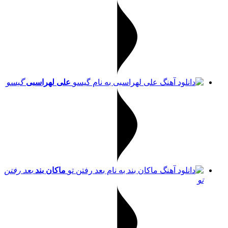
علی لهراسبی
گیسو
ماکان بند
بعد رفتن
تو