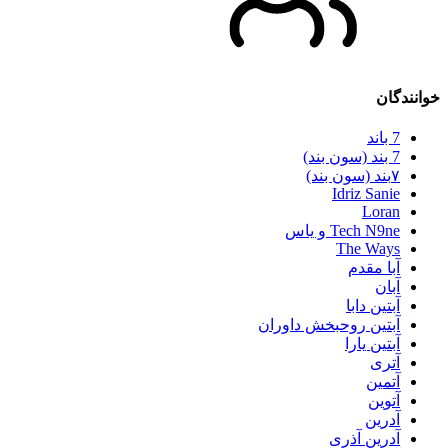
خوانندگان
7 باند
7 بند (سون بند)
۷بند (سون بند)
Idriz Sanie
Loran
Tech N9ne و یاس
The Ways
آبا مقدم
آبان
آبتین دابا
آبتین روحبخش داوران
آبتین یارا
آتری
آتمین
آتوین
آدرین
آدرین آذری