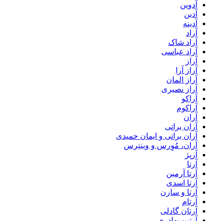
آدوین
آدین
آدینه
آراد
آراد شاک
آراد عباسی
آراز
آراز آرا
آراز المان
آراز نصیری
آراکو
آراکوم
آران
آران براتی
آران براتی و ایمان حمیدی
آران، مُوِرس و وینتِرس
آرپژ
آرتا
آرتا آرمین
آرتا اسدی
آرتا و سارن
آرتام
آرتان گادلی
آرتبن بهادری