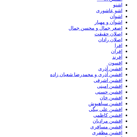
اشنو
اشو عاشوری
اشوان
اشوان و مهیار
اصغر جمال و محسن جمال
اصلان حقیقت
اصلان رادان
افرا
افران
اَفرند
افسون
افشین آذری
افشین آذری و محمدرضا شعبان زاده
افشین اشرفی
افشین امینی
افشین حسنی
افشین خان
افشین سیاهپوش
افشین علی بیگی
افشین کاظمی
افشین مرادیان
افشین مسافری
افشین مظفری