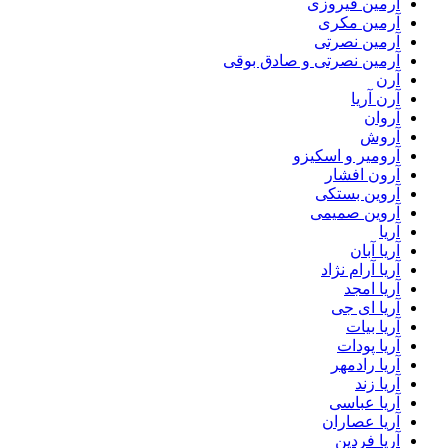
آرمین فیروزی
آرمین مکری
آرمین نصرتی
آرمین نصرتی و صادق بوقی
آرن
آرن آریا
آروان
آروش
آرومیر و اسکیزو
آرون افشار
آروین بستکی
آروین صمیمی
آریا
آریا آبان
آریا آرام نژاد
آریا امجد
آریا ای جی
آریا بیات
آریا پودات
آریا رادمهر
آریا زند
آریا عباسی
آریا عصاران
آریا فردین