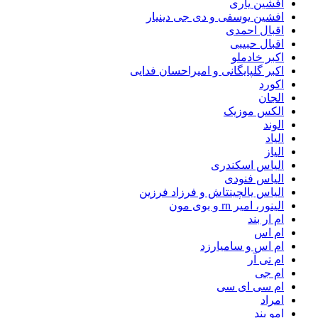
افشین یاری
افشین یوسفی و دی جی دینیار
اقبال احمدی
اقبال حبیبی
اکبر خادملو
اکبر گلپایگانی و امیراحسان فدایی
اکورد
الجان
الکس موزیک
الوند
الیاد
الیاز
الیاس اسکندری
الیاس فنودی
الیاس یالچینتاش و فرزاد فرزین
الینور، امیر rn و بوی مون
ام‌ ار بند
ام اس
ام اس و سامیارزد
ام تی آر
ام جی
ام سی ای سی
امراد
امو بند