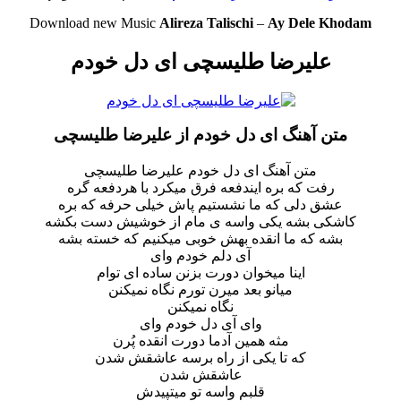
Download new Music
Alireza Talischi
–
Ay Dele Khodam
علیرضا طلیسچی ای دل خودم
متن آهنگ ای دل خودم از علیرضا طلیسچی
متن آهنگ ای دل خودم علیرضا طلیسچی
رفت که بره ایندفعه فرق میکرد با هردفعه گره
عشق دلی که ما نشستیم پاش خیلی حرفه که بره
کاشکی بشه یکی واسه ی مام از خوشیش دست بکشه
بشه که ما انقده بهش خوبی میکنیم که خسته بشه
آی دلم خودم وای
اینا میخوان دورت بزنن ساده ای توام
میانو بعد میرن تورم نگاه نمیکنن
نگاه نمیکنن
وای آی دل خودم وای
مثه همین آدما دورت انقده پُرن
که تا یکی از راه برسه عاشقش شدن
عاشقش شدن
قلبم واسه تو میتپیدش