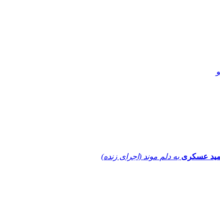
و
ید عسکری
به دلم موند (اجرای زنده)