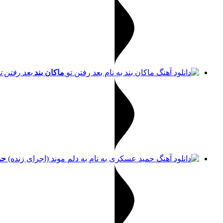
ماکان بند
بعد رفتن ت
حم