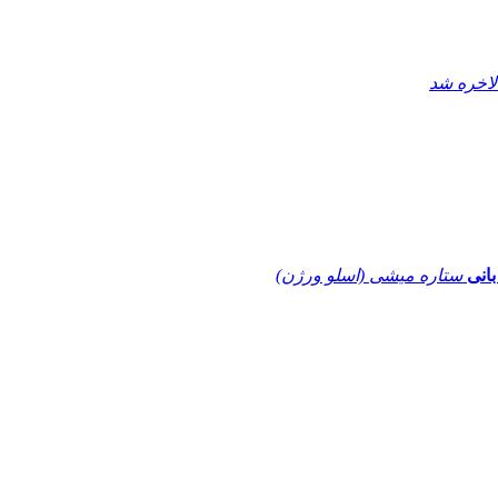
لاخره شد
بانی
ستاره میشی (اسلو ورژن)