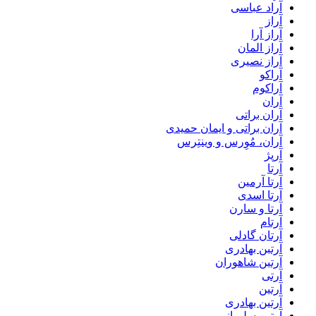
آراد عباسی
آراز
آراز آرا
آراز المان
آراز نصیری
آراکو
آراکوم
آران
آران براتی
آران براتی و ایمان حمیدی
آران، مُوِرس و وینتِرس
آرپژ
آرتا
آرتا آرمین
آرتا اسدی
آرتا و سارن
آرتام
آرتان گادلی
آرتبن بهادری
آرتين شاهوران
آرتی
آرتین
آرتین بهادری
آرتین سلیمانی