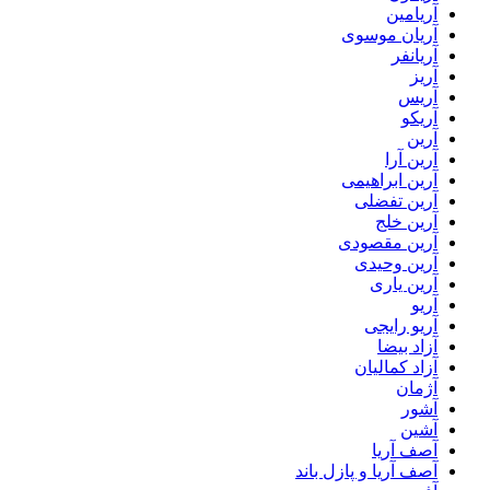
آریامین
آریان موسوی
آریانفر
آریز
آریس
آریکو
آرین
آرین آرا
آرین ابراهیمی
آرین تفضلی
آرین خلج
آرین مقصودی
آرین وحیدی
آرین یاری
آریو
آریو رایجی
آزاد بیضا
آزاد کمالیان
آژمان
آشور
آشین
آصف آریا
آصف آریا و پازل باند