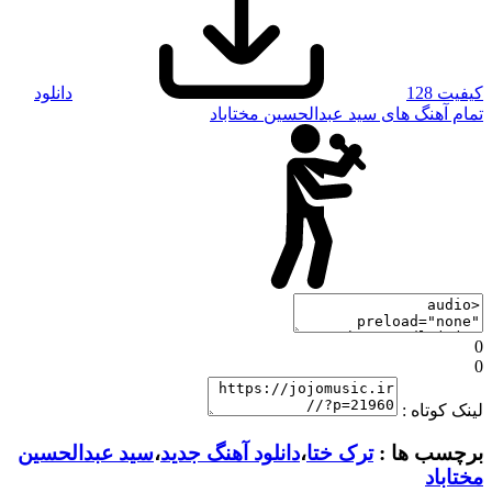
کیفیت 128
دانلود
تمام آهنگ های سید عبدالحسین مختاباد
0
0
لینک کوتاه :
برچسب ها :
ترک ختا
،
دانلود آهنگ جدید
،
سید عبدالحسین
مختاباد