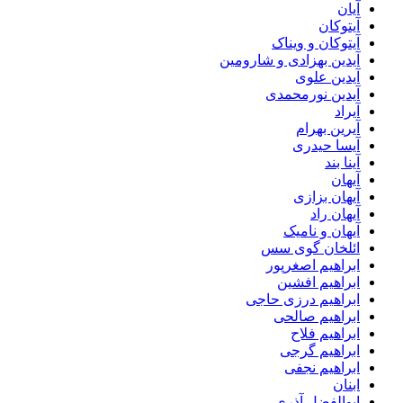
آیان
آیتوکان
آیتوکان و ویناک
آیدین بهزادی و شارومین
آیدین علوی
آیدین نورمحمدی
آیراد
آیرین بهرام
آیسا حیدری
آینا بند
آیهان
آیهان بزازی
آیهان راد
آیهان و نامیک
ائلخان گوی سس
ابراهیم اصغرپور
ابراهیم افشین
ابراهیم درزی حاجی
ابراهیم صالحی
ابراهیم فلاح
ابراهیم گرجی
ابراهیم نجفی
ابنان
ابوالفضل آذری