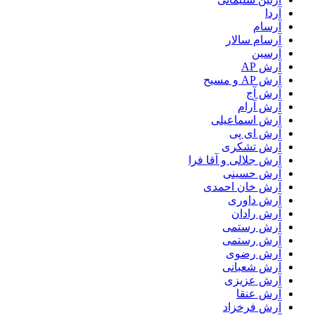
آردا
آرسام
آرسام سالار
آرسین
آرش AP
آرش AP و مسیح
آرش آج
آرش آرام
آرش اسماعیلی
آرش ای پی
آرش تشکری
آرش جلالی و آقا فرا
آرش حسینی
آرش خان احمدی
آرش داوری
آرش رادان
آرش رستمى
آرش رستمی
آرش رضوی
آرش شعبانی
آرش عزیزی
آرش عنقا
آرش فرخزاد