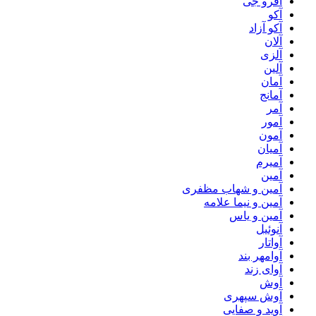
آفرو جی
آکو
آکو آزاد
آلان
آلزی
آلین
آمان
آمانج
آمر
آمور
آمون
آمیان
آمیرم
آمین
آمین و شهاب مظفری
آمین و نیما علامه
آمین و یاس
آنوئیل
آواتار
آوامهر بند
آوای زند
آوش
آوش سپهری
آوید و صفایی