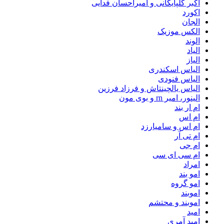
اکبر گلپایگانی و امیراحسان فدایی
اکورد
الجان
الکس موزیک
الوند
الیاد
الیاز
الیاس اسکندری
الیاس فنودی
الیاس یالچینتاش و فرزاد فرزین
الینور، امیر rn و بوی مون
ام‌ ار بند
ام اس
ام اس و سامیارزد
ام تی آر
ام جی
ام سی ای سی
امراد
امو بند
امو گروه
اموبند
اموبند و محتشم
امید
امید آمری