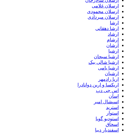
ارسلان سالارخان
ارسلان غلامی
ارسلان محمودی
ارسلان میردادی
ارشا
ارشا دهقانی
ارشاد
ارشام
اَرشان
ارشیا
ارشیا سبحان
ارشیا شالی بیک
ارشیا یامی
ارشیان
اریا رادمهر
اریکسا و ارین دوانادرا
اس جی دپ
اِسان
اسپشال امیر
استرید
استوار
استودیو گویا
اسحاق
اسفندیار دیبا