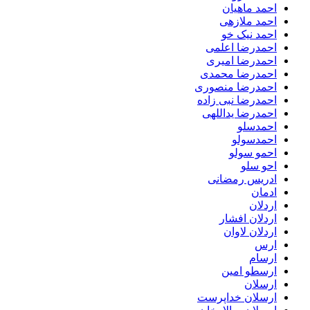
احمد ماهیان
احمد ملازهی
احمد نیک خو
احمدرضا اعلمی
احمدرضا امیری
احمدرضا محمدی
احمدرضا منصوری
احمدرضا نبی زاده
احمدرضا یداللهی
احمدسلو
احمدسولو
احمو سولو
احو سلو
ادریس رمضانی
ادمان
اردلان
اردلان افشار
اردلان لاوان
ارس
ارسام
ارسطو امین
ارسلان
ارسلان خداپرست