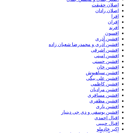
اصلان حقیقت
اصلان رادان
افرا
افران
اَفرند
افسون
افشین آذری
افشین آذری و محمدرضا شعبان زاده
افشین اشرفی
افشین امینی
افشین حسنی
افشین خان
افشین سیاهپوش
افشین علی بیگی
افشین کاظمی
افشین مرادیان
افشین مسافری
افشین مظفری
افشین یاری
افشین یوسفی و دی جی دینیار
اقبال احمدی
اقبال حبیبی
اکبر خادملو