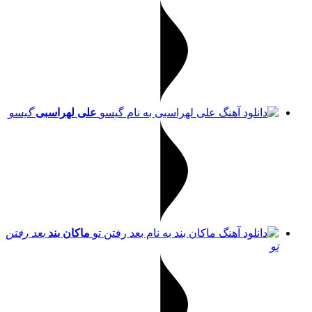
علی لهراسبی
گیسو
ماکان بند
بعد رفتن
تو