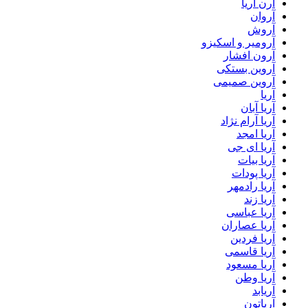
آرن آریا
آروان
آروش
آرومیر و اسکیزو
آرون افشار
آروین بستکی
آروین صمیمی
آریا
آریا آبان
آریا آرام نژاد
آریا امجد
آریا ای جی
آریا بیات
آریا پودات
آریا رادمهر
آریا زند
آریا عباسی
آریا عصاران
آریا فردین
آریا قاسمی
آریا مسعود
آریا وطن
آریابد
آریاتون