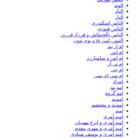
الوند
الیاد
الیاز
الیاس اسکندری
الیاس فنودی
الیاس یالچینتاش و فرزاد فرزین
الینور، امیر rn و بوی مون
ام‌ ار بند
ام اس
ام اس و سامیارزد
ام تی آر
ام جی
ام سی ای سی
امراد
امو بند
امو گروه
اموبند
اموبند و محتشم
امید
امید آمری
امید آمری و ایرج مهدیان
امید آمری و مهدی مقدم
امید آمری و یوسف صیادی