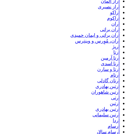
آراز المان
آراز نصیری
آراکو
آراکوم
آران
آران براتی
آران براتی و ایمان حمیدی
آران، مُوِرس و وینتِرس
آرپژ
آرتا
آرتا آرمین
آرتا اسدی
آرتا و سارن
آرتام
آرتان گادلی
آرتبن بهادری
آرتين شاهوران
آرتی
آرتین
آرتین بهادری
آرتین سلیمانی
آردا
آرسام
آرسام سالار