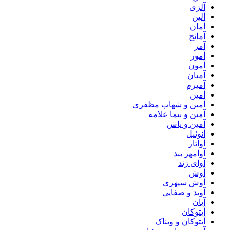
آلزی
آلین
آمان
آمانج
آمر
آمور
آمون
آمیان
آمیرم
آمین
آمین و شهاب مظفری
آمین و نیما علامه
آمین و یاس
آنوئیل
آواتار
آوامهر بند
آوای زند
آوش
آوش سپهری
آوید و صفایی
آیان
آیتوکان
آیتوکان و ویناک