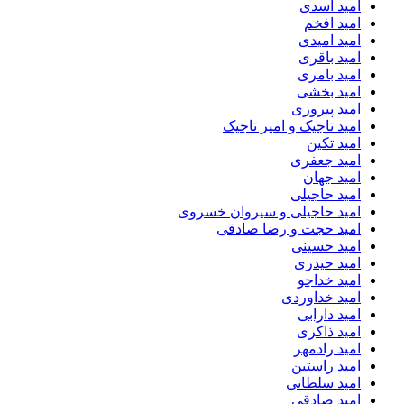
امید اسدی
امید افخم
امید امیدی
امید باقری
امید بامری
امید بخشی
امید پیروزی
امید تاجیک و امیر تاجیک
امید تکین
امید جعفری
امید جهان
امید حاجیلی
امید حاجیلی و سیروان خسروی
امید حجت و رضا صادقی
امید حسینی
امید حیدری
امید خداجو
امید خداوردی
امید دارابی
امید ذاکری
امید رادمهر
امید راستین
امید سلطانی
امید صادقی