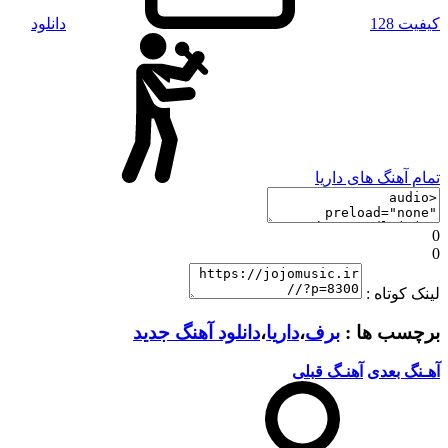
کیفیت 128
دانلود
تمام آهنگ های داریا
0
0
لینک کوتاه :
برچسب ها :
برف
،
داریا
،
دانلود آهنگ جدید
آهـنگ بعدی
آهنـگ قبلی