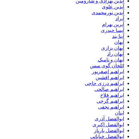
آیدین بهزادی و شارومین
آیدین علوی
آیدین نورمحمدی
آیراد
آیرین بهرام
آیسا حیدری
آینا بند
آیهان
آیهان بزازی
آیهان راد
آیهان و نامیک
ائلخان گوی سس
ابراهیم اصغرپور
ابراهیم افشین
ابراهیم درزی حاجی
ابراهیم صالحی
ابراهیم فلاح
ابراهیم گرجی
ابراهیم نجفی
ابنان
ابوالفضل آذری
ابوالفضل اکبری
ابوالفضل بارپاز
ابوالفضل خیابانی