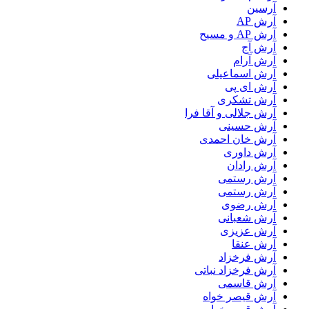
آرسین
آرش AP
آرش AP و مسیح
آرش آج
آرش آرام
آرش اسماعیلی
آرش ای پی
آرش تشکری
آرش جلالی و آقا فرا
آرش حسینی
آرش خان احمدی
آرش داوری
آرش رادان
آرش رستمى
آرش رستمی
آرش رضوی
آرش شعبانی
آرش عزیزی
آرش عنقا
آرش فرخزاد
آرش فرخزاد نباتی
آرش قاسمی
آرش قیصر خواه