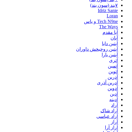
۷بند (سون بند)
Idriz Sanie
Loran
Tech N9ne و یاس
The Ways
آبا مقدم
آبان
آبتین دابا
آبتین روحبخش داوران
آبتین یارا
آتری
آتمین
آتوین
آدرین
آدرین آذری
آدوین
آدین
آدینه
آراد
آراد شاک
آراد عباسی
آراز
آراز آرا