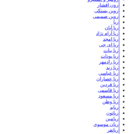
آرون افشار
آروین بستکی
آروین صمیمی
آریا
آریا آبان
آریا آرام نژاد
آریا امجد
آریا ای جی
آریا بیات
آریا پودات
آریا رادمهر
آریا زند
آریا عباسی
آریا عصاران
آریا فردین
آریا قاسمی
آریا مسعود
آریا وطن
آریابد
آریاتون
آریامین
آریان موسوی
آریانفر