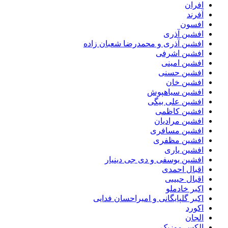
افران
اَفرند
افسون
افشین آذری
افشین آذری و محمدرضا شعبان زاده
افشین اشرفی
افشین امینی
افشین حسنی
افشین خان
افشین سیاهپوش
افشین علی بیگی
افشین کاظمی
افشین مرادیان
افشین مسافری
افشین مظفری
افشین یاری
افشین یوسفی و دی جی دینیار
اقبال احمدی
اقبال حبیبی
اکبر خادملو
اکبر گلپایگانی و امیراحسان فدایی
اکورد
الجان
الکس موزیک