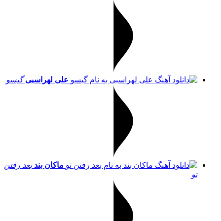
علی لهراسبی
گیسو
ماکان بند
بعد رفتن
تو