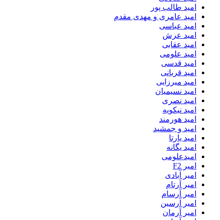
امید طالب پور
امید عامری و مهدی مقدم
امید عباسی
امید عرش
امید عقابی
امید علومی
امید قدسی
امید قربانی
امید میرزایی
امید نسیمیان
امید نصری
امید نیکویه
امید هورمند
امید و جمشید
امید یارتا
امید یگانه
امیدعلومی
امیر F2
امیر آبادی
امیر آرتام
امیر آرسام
امیر آرسین
امیر آرمان