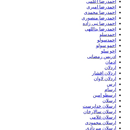
احمدرضا اعلمی
احمدرضا امیری
احمدرضا محمدی
احمدرضا منصوری
احمدرضا نبی زاده
احمدرضا یداللهی
احمدسلو
احمدسولو
احمو سولو
احو سلو
ادریس رمضانی
ادمان
اردلان
اردلان افشار
اردلان لاوان
ارس
ارسام
ارسطو امین
ارسلان
ارسلان خداپرست
ارسلان سالارخان
ارسلان غلامی
ارسلان محمودی
ارسلان میردادی