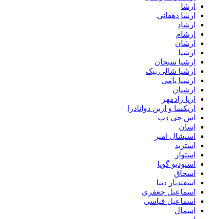
ارشا
ارشا دهقانی
ارشاد
ارشام
اَرشان
ارشیا
ارشیا سبحان
ارشیا شالی بیک
ارشیا یامی
ارشیان
اریا رادمهر
اریکسا و ارین دوانادرا
اس جی دپ
اِسان
اسپشال امیر
استرید
استوار
استودیو گویا
اسحاق
اسفندیار دیبا
اسماعیل جعفری
اسماعیل قیاسی
اسمال