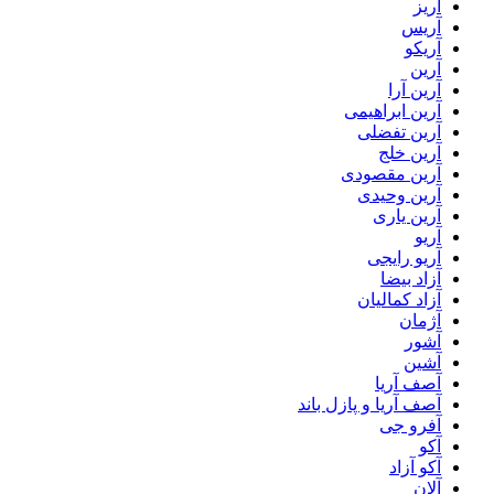
آریز
آریس
آریکو
آرین
آرین آرا
آرین ابراهیمی
آرین تفضلی
آرین خلج
آرین مقصودی
آرین وحیدی
آرین یاری
آریو
آریو رایجی
آزاد بیضا
آزاد کمالیان
آژمان
آشور
آشین
آصف آریا
آصف آریا و پازل باند
آفرو جی
آکو
آکو آزاد
آلان