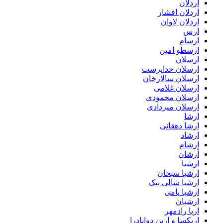
اردلان
اردلان افشار
اردلان لاوان
ارس
ارسام
ارسطو امین
ارسلان
ارسلان خداپرست
ارسلان سالارخان
ارسلان غلامی
ارسلان محمودی
ارسلان میردادی
ارشا
ارشا دهقانی
ارشاد
ارشام
اَرشان
ارشیا
ارشیا سبحان
ارشیا شالی بیک
ارشیا یامی
ارشیان
اریا رادمهر
اریکسا و ارین دوانادرا