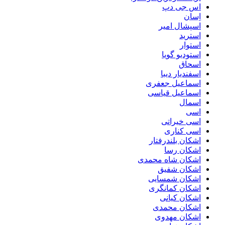
اس جی دپ
اِسان
اسپشال امیر
استرید
استوار
استودیو گویا
اسحاق
اسفندیار دیبا
اسماعیل جعفری
اسماعیل قیاسی
اسمال
اسی
اسی خیراتی
اسی کناری
اشکان بلندرفتار
اشکان رسا
اشکان شاه محمدی
اشکان شفیق
اشکان شمسایی
اشکان‌ کمانگری
اشکان کیانی
اشکان محمدی
اشکان مهدوی