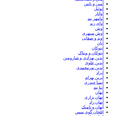
آمین و یاس
آنوئیل
آواتار
آوامهر بند
آوای زند
آوش
آوش سپهری
آوید و صفایی
آیان
آیتوکان
آیتوکان و ویناک
آیدین بهزادی و شارومین
آیدین علوی
آیدین نورمحمدی
آیراد
آیرین بهرام
آیسا حیدری
آینا بند
آیهان
آیهان بزازی
آیهان راد
آیهان و نامیک
ائلخان گوی سس