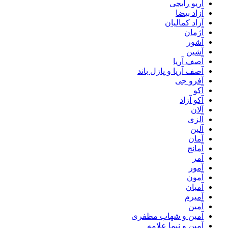
آریو رایجی
آزاد بیضا
آزاد کمالیان
آژمان
آشور
آشین
آصف آریا
آصف آریا و پازل باند
آفرو جی
آکو
آکو آزاد
آلان
آلزی
آلین
آمان
آمانج
آمر
آمور
آمون
آمیان
آمیرم
آمین
آمین و شهاب مظفری
آمین و نیما علامه