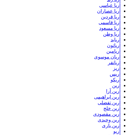
آریا عباسی
آریا عصاران
آریا فردین
آریا قاسمی
آریا مسعود
آریا وطن
آریابد
آریاتون
آریامین
آریان موسوی
آریانفر
آریز
آریس
آریکو
آرین
آرین آرا
آرین ابراهیمی
آرین تفضلی
آرین خلج
آرین مقصودی
آرین وحیدی
آرین یاری
آریو