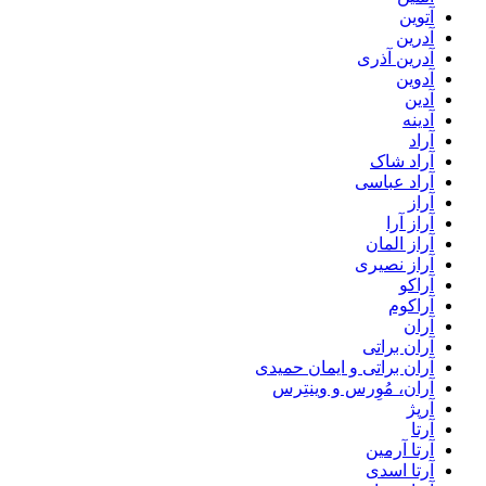
آتوین
آدرین
آدرین آذری
آدوین
آدین
آدینه
آراد
آراد شاک
آراد عباسی
آراز
آراز آرا
آراز المان
آراز نصیری
آراکو
آراکوم
آران
آران براتی
آران براتی و ایمان حمیدی
آران، مُوِرس و وینتِرس
آرپژ
آرتا
آرتا آرمین
آرتا اسدی