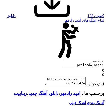
کیفیت 128
دانلود
تمام آهنگ های امید رادمهر
0
0
لینک کوتاه :
برچسب ها :
امید رادمهر
،
دانلود آهنگ جدید
،
زیباییت
آهـنگ بعدی
آهنـگ قبلی