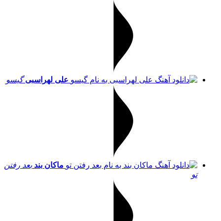
علی لهراسبی
گیسو
ماکان بند
بعد رفتن
تو