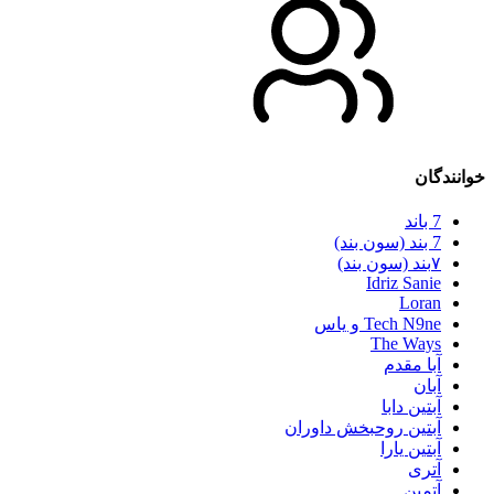
خوانندگان
7 باند
7 بند (سون بند)
۷بند (سون بند)
Idriz Sanie
Loran
Tech N9ne و یاس
The Ways
آبا مقدم
آبان
آبتین دابا
آبتین روحبخش داوران
آبتین یارا
آتری
آتمین