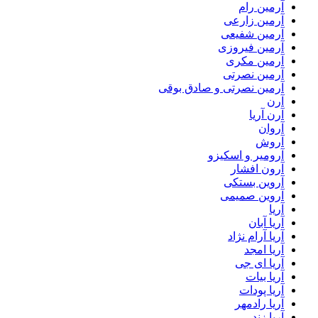
آرمین رام
آرمین زارعی
آرمین شفیعی
آرمین فیروزی
آرمین مکری
آرمین نصرتی
آرمین نصرتی و صادق بوقی
آرن
آرن آریا
آروان
آروش
آرومیر و اسکیزو
آرون افشار
آروین بستکی
آروین صمیمی
آریا
آریا آبان
آریا آرام نژاد
آریا امجد
آریا ای جی
آریا بیات
آریا پودات
آریا رادمهر
آریا زند