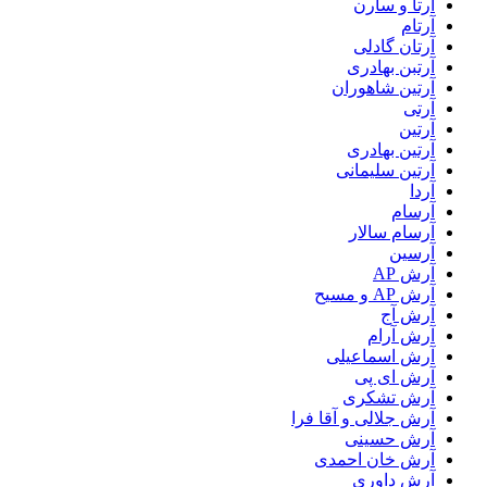
آرتا و سارن
آرتام
آرتان گادلی
آرتبن بهادری
آرتين شاهوران
آرتی
آرتین
آرتین بهادری
آرتین سلیمانی
آردا
آرسام
آرسام سالار
آرسین
آرش AP
آرش AP و مسیح
آرش آج
آرش آرام
آرش اسماعیلی
آرش ای پی
آرش تشکری
آرش جلالی و آقا فرا
آرش حسینی
آرش خان احمدی
آرش داوری