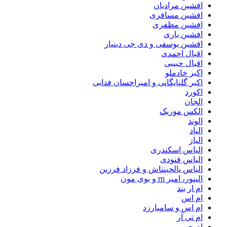
افشین مرادیان
افشین مسافری
افشین مظفری
افشین یاری
افشین یوسفی و دی جی دینیار
اقبال احمدی
اقبال حبیبی
اکبر خادملو
اکبر گلپایگانی و امیراحسان فدایی
اکورد
الجان
الکس موزیک
الوند
الیاد
الیاز
الیاس اسکندری
الیاس فنودی
الیاس یالچینتاش و فرزاد فرزین
الینور، امیر rn و بوی مون
ام‌ ار بند
ام اس
ام اس و سامیارزد
ام تی آر
ام جی