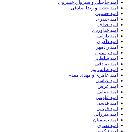
امید حاجیلی و سیروان خسروی
امید حجت و رضا صادقی
امید حسینی
امید حیدری
امید خداجو
امید خداوردی
امید دارابی
امید ذاکری
امید رادمهر
امید راستین
امید سلطانی
امید صادقی
امید طالب پور
امید عامری و مهدی مقدم
امید عباسی
امید عرش
امید عقابی
امید علومی
امید قدسی
امید قربانی
امید میرزایی
امید نسیمیان
امید نصری
امید نیکویه