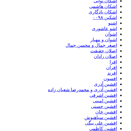
اشکان نوایی
اشکان هاشمی
اشکان یادگاری
اشکین ۰۰۹۸
اشنو
اشو عاشوری
اشوان
اشوان و مهیار
اصغر جمال و محسن جمال
اصلان حقیقت
اصلان رادان
افرا
افران
اَفرند
افسون
افشین آذری
افشین آذری و محمدرضا شعبان زاده
افشین اشرفی
افشین امینی
افشین حسنی
افشین خان
افشین سیاهپوش
افشین علی بیگی
افشین کاظمی