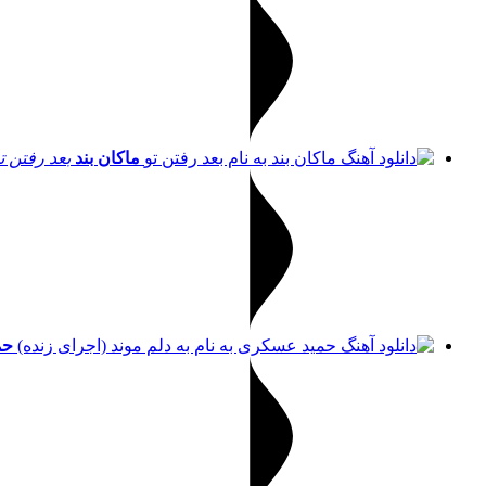
ماکان بند
بعد رفتن ت
حم