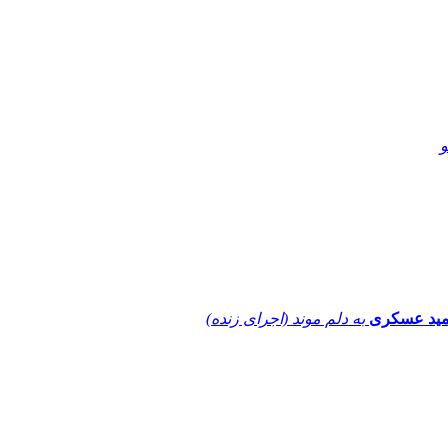
و
ید عسکری
به دلم موند (اجرای زنده)